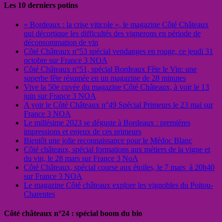
Les 10 derniers potins
« Bordeaux : la crise viticole », le magazine Côté Châteaux
qui décortique les difficultés des vignerons en période de
déconsommation de vin
Côté Châteaux n°53 spécial vendanges en rouge, ce jeudi 31
octobre sur France 3 NOA
Côté Châteaux n°51, spécial Bordeaux Fête le Vin: une
superbe fête résumée en un magazine de 28 minutes
Vive la 50e cuvée du magazine Côté Châteaux, à voir le 13
juin sur France 3 NOA
A voir le Côté Châteaux n°49 Spécial Primeurs le 23 mai sur
France 3 NOA
Le millésime 2023 se déguste à Bordeaux : premières
impressions et enjeux de ces primeurs
Bientôt une jolie reconnaissance pour le Médoc Blanc
Côté châteaux, spécial formations aux métiers de la vigne et
du vin, le 28 mars sur France 3 NoA
Côté Châteaux, spécial course aux étoiles, le 7 mars à 20h40
sur France 3 NOA
Le magazine Côté châteaux explore les vignobles du Poitou-
Charentes
Côté châteaux n°24 : spécial boom du bio