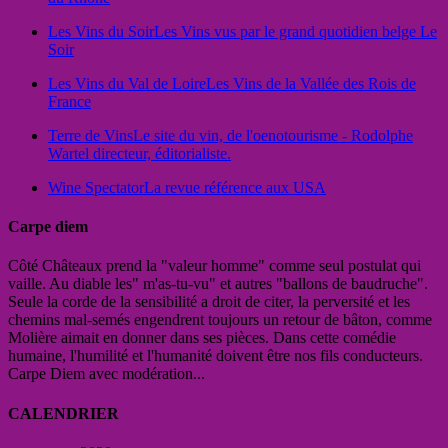
Les Vins du Soir
Les Vins vus par le grand quotidien belge Le
Soir
Les Vins du Val de Loire
Les Vins de la Vallée des Rois de
France
Terre de Vins
Le site du vin, de l'oenotourisme - Rodolphe
Wartel directeur, éditorialiste.
Wine Spectator
La revue référence aux USA
Carpe diem
Côté Châteaux prend la "valeur homme" comme seul postulat qui
vaille. Au diable les" m'as-tu-vu" et autres "ballons de baudruche".
Seule la corde de la sensibilité a droit de citer, la perversité et les
chemins mal-semés engendrent toujours un retour de bâton, comme
Molière aimait en donner dans ses pièces. Dans cette comédie
humaine, l'humilité et l'humanité doivent être nos fils conducteurs.
Carpe Diem avec modération...
CALENDRIER