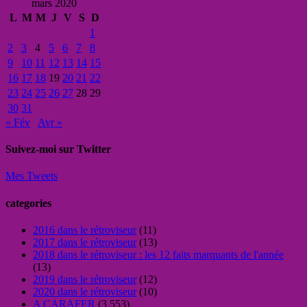
mars 2020
L
M
M
J
V
S
D
1
2
3
4
5
6
7
8
9
10
11
12
13
14
15
16
17
18
19
20
21
22
23
24
25
26
27
28
29
30
31
« Fév
Avr »
Suivez-moi sur Twitter
Mes Tweets
categories
2016 dans le rétroviseur
(11)
2017 dans le rétroviseur
(13)
2018 dans le rétroviseur : les 12 faits marquants de l'année
(13)
2019 dans le rétroviseur
(12)
2020 dans le rétroviseur
(10)
A CARAFER
(3 553)