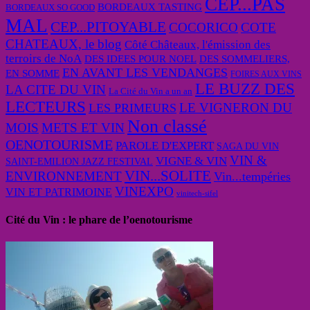
CEP...PAS
BORDEAUX TASTING
BORDEAUX SO GOOD
MAL
CEP...PITOYABLE
COCORICO
COTE
CHATEAUX, le blog
Côté Châteaux, l'émission des
terroirs de NoA
DES IDEES POUR NOEL
DES SOMMELIERS,
EN AVANT LES VENDANGES
EN SOMME
FOIRES AUX VINS
LE BUZZ DES
LA CITE DU VIN
La Cité du Vin a un an
LECTEURS
LE VIGNERON DU
LES PRIMEURS
Non classé
MOIS
METS ET VIN
OENOTOURISME
PAROLE D'EXPERT
SAGA DU VIN
VIN &
VIGNE & VIN
SAINT-EMILION JAZZ FESTIVAL
VIN...SOLITE
ENVIRONNEMENT
Vin...tempéries
VINEXPO
VIN ET PATRIMOINE
vinitech-sifel
Cité du Vin : le phare de l’oenotourisme