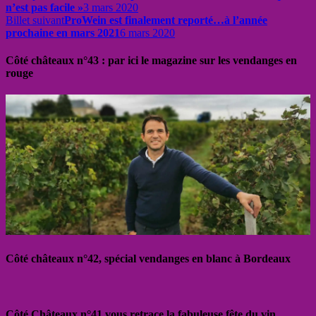
n’est pas facile »
3 mars 2020
Billet suivant
ProWein est finalement reporté…à l’année
prochaine en mars 2021
6 mars 2020
Côté châteaux n°43 : par ici le magazine sur les vendanges en
rouge
Côté châteaux n°42, spécial vendanges en blanc à Bordeaux
Côté Châteaux n°41 vous retrace la fabuleuse fête du vin