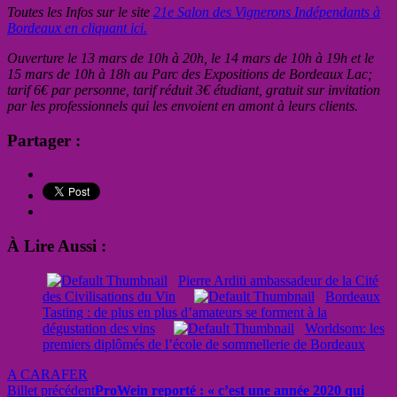
Toutes les Infos sur le site
21e Salon des Vignerons Indépendants à
Bordeaux en cliquant ici.
Ouverture le 13 mars de 10h à 20h, le 14 mars de 10h à 19h et le
15 mars de 10h à 18h au Parc des Expositions de Bordeaux Lac;
tarif 6€ par personne, tarif réduit 3€ étudiant, gratuit sur invitation
par les professionnels qui les envoient en amont à leurs clients.
Partager :
À Lire Aussi :
Pierre Arditi ambassadeur de la Cité
des Civilisations du Vin
Bordeaux
Tasting : de plus en plus d’amateurs se forment à la
dégustation des vins
Worldsom: les
premiers diplômés de l’école de sommellerie de Bordeaux
A CARAFER
Billet précédent
ProWein reporté : « c’est une année 2020 qui