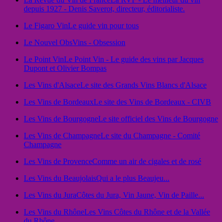
depuis 1927 - Denis Saverot, directeur, éditorialiste.
Le Figaro Vin
Le guide vin pour tous
Le Nouvel Obs
Vins - Obsession
Le Point Vin
Le Point Vin - Le guide des vins par Jacques
Dupont et Olivier Bompas
Les Vins d'Alsace
Le site des Grands Vins Blancs d'Alsace
Les Vins de Bordeaux
Le site des Vins de Bordeaux - CIVB
Les Vins de Bourgogne
Le site officiel des Vins de Bourgogne
Les Vins de Champagne
Le site du Champagne - Comité
Champagne
Les Vins de Provence
Comme un air de cigales et de rosé
Les Vins du Beaujolais
Qui a le plus Beaujeu...
Les Vins du Jura
Côtes du Jura, Vin Jaune, Vin de Paille...
Les Vins du Rhône
Les Vins Côtes du Rhône et de la Vallée
du Rhône