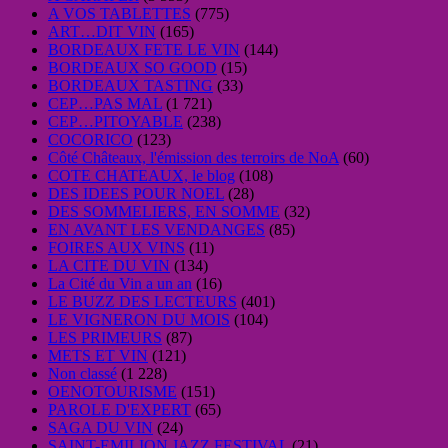
A VOS TABLETTES
(775)
ART…DIT VIN
(165)
BORDEAUX FETE LE VIN
(144)
BORDEAUX SO GOOD
(15)
BORDEAUX TASTING
(33)
CEP…PAS MAL
(1 721)
CEP…PITOYABLE
(238)
COCORICO
(123)
Côté Châteaux, l'émission des terroirs de NoA
(60)
COTE CHATEAUX, le blog
(108)
DES IDEES POUR NOEL
(28)
DES SOMMELIERS, EN SOMME
(32)
EN AVANT LES VENDANGES
(85)
FOIRES AUX VINS
(11)
LA CITE DU VIN
(134)
La Cité du Vin a un an
(16)
LE BUZZ DES LECTEURS
(401)
LE VIGNERON DU MOIS
(104)
LES PRIMEURS
(87)
METS ET VIN
(121)
Non classé
(1 228)
OENOTOURISME
(151)
PAROLE D'EXPERT
(65)
SAGA DU VIN
(24)
SAINT-EMILION JAZZ FESTIVAL
(21)