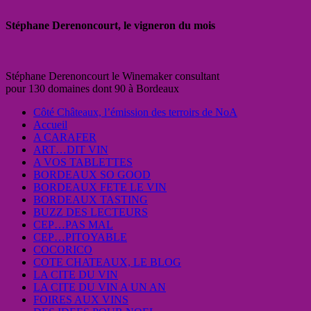
Stéphane Derenoncourt, le vigneron du mois
Stéphane Derenoncourt le Winemaker consultant
pour 130 domaines dont 90 à Bordeaux
Côté Châteaux, l’émission des terroirs de NoA
Accueil
A CARAFER
ART…DIT VIN
A VOS TABLETTES
BORDEAUX SO GOOD
BORDEAUX FETE LE VIN
BORDEAUX TASTING
BUZZ DES LECTEURS
CEP…PAS MAL
CEP…PITOYABLE
COCORICO
COTE CHATEAUX, LE BLOG
LA CITE DU VIN
LA CITE DU VIN A UN AN
FOIRES AUX VINS