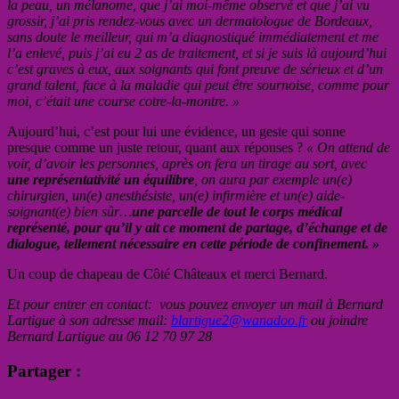
la peau, un mélanome, que j’ai moi-même observé et que j’ai vu
grossir, j’ai pris rendez-vous avec un dermatologue de Bordeaux,
sans doute le meilleur, qui m’a diagnostiqué immédiatement et me
l’a enlevé, puis j’ai eu 2 as de traitement, et si je suis là aujourd’hui
c’est graves à eux, aux soignants qui font preuve de sérieux et d’un
grand talent, face à la maladie qui peut être sournoise, comme pour
moi, c’était une course cotre-la-montre. »
Aujourd’hui, c’est pour lui une évidence, un geste qui sonne
presque comme un juste retour, quant aux réponses ?
« On attend de
voir, d’avoir les personnes, après on fera un tirage au sort, avec
une représentativité un équilibre
, on aura par exemple un(e)
chirurgien, un(e) anesthésiste, un(e) infirmière et un(e) aide-
soignant(e) bien sûr…
une parcelle de tout le corps médical
représenté, pour qu’il y ait ce moment de partage, d’échange et de
dialogue, tellement nécessaire en cette période de confinement. »
Un coup de chapeau de Côté Châteaux et merci Bernard.
Et pour entrer en contact: vous pouvez envoyer un mail à Bernard
Lartigue à son adresse mail:
blartigue2@wanadoo.fr
ou joindre
Bernard Lartigue au 06 12 70 97 28
Partager :