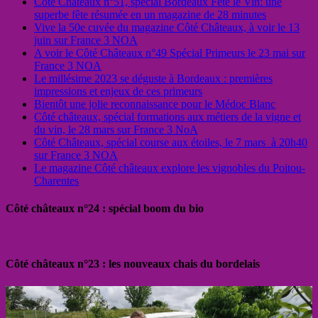
Côté Châteaux n°51, spécial Bordeaux Fête le Vin: une
superbe fête résumée en un magazine de 28 minutes
Vive la 50e cuvée du magazine Côté Châteaux, à voir le 13
juin sur France 3 NOA
A voir le Côté Châteaux n°49 Spécial Primeurs le 23 mai sur
France 3 NOA
Le millésime 2023 se déguste à Bordeaux : premières
impressions et enjeux de ces primeurs
Bientôt une jolie reconnaissance pour le Médoc Blanc
Côté châteaux, spécial formations aux métiers de la vigne et
du vin, le 28 mars sur France 3 NoA
Côté Châteaux, spécial course aux étoiles, le 7 mars à 20h40
sur France 3 NOA
Le magazine Côté châteaux explore les vignobles du Poitou-
Charentes
Côté châteaux n°24 : spécial boom du bio
Côté châteaux n°23 : les nouveaux chais du bordelais