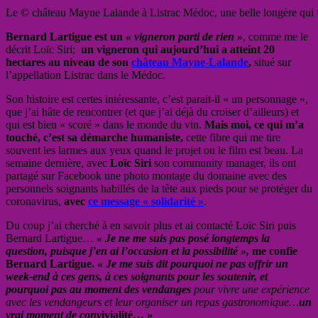
Le © château Mayne Lalande à Listrac Médoc, une belle longère qui va
Bernard Lartigue est un
« vigneron parti de rien »
, comme me le
décrit Loïc Siri;
un vigneron
qui aujourd’hui a atteint 20
hectares au niveau de son
château Mayne-Lalande
,
situé sur
l’appellation Listrac dans le Médoc.
Son histoire est certes intéressante, c’est parait-il « un personnage »,
que j’ai hâte de rencontrer (et que j’ai déjà du croiser d’ailleurs) et
qui est bien « scoré » dans le monde du vin.
Mais moi, ce qui m’a
touché, c’est sa démarche humaniste,
cette fibre qui me tire
souvent les larmes aux yeux quand le projet ou le film est beau. La
semaine dernière, avec
Loïc Siri
son community manager, ils ont
partagé sur Facebook une photo montage du domaine avec des
personnels soignants habillés de la tête aux pieds pour se protéger du
coronavirus,
avec
ce message « solidarité »
.
Du coup j’ai cherché à en savoir plus et ai contacté Loïc Siri puis
Bernard Lartigue…
« Je ne me suis pas posé longtemps la
question, puisque j’en ai l’occasion et la possibilité »,
me confie
Bernard Lartigue.
« Je me suis dit pourquoi ne pas offrir un
week-end à ces gens, à ces soignants pour les soutenir, et
pourquoi pas au moment des vendanges
pour vivre une expérience
avec les vendangeurs et leur organiser un repas gastronomique…
un
vrai moment de conv
ivialité… »