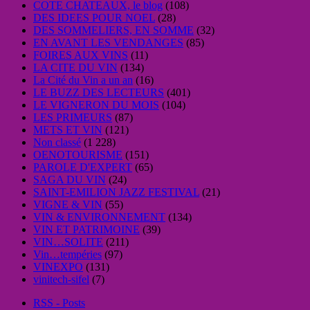
COTE CHATEAUX, le blog
(108)
DES IDEES POUR NOEL
(28)
DES SOMMELIERS, EN SOMME
(32)
EN AVANT LES VENDANGES
(85)
FOIRES AUX VINS
(11)
LA CITE DU VIN
(134)
La Cité du Vin a un an
(16)
LE BUZZ DES LECTEURS
(401)
LE VIGNERON DU MOIS
(104)
LES PRIMEURS
(87)
METS ET VIN
(121)
Non classé
(1 228)
OENOTOURISME
(151)
PAROLE D'EXPERT
(65)
SAGA DU VIN
(24)
SAINT-EMILION JAZZ FESTIVAL
(21)
VIGNE & VIN
(55)
VIN & ENVIRONNEMENT
(134)
VIN ET PATRIMOINE
(39)
VIN…SOLITE
(211)
Vin…tempéries
(97)
VINEXPO
(131)
vinitech-sifel
(7)
RSS - Posts