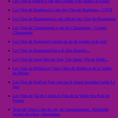
Les Vins d'Alsace
Le site des Grands Vins Blancs d'Alsace
Les Vins de Bordeaux
Le site des Vins de Bordeaux - CIVB
Les Vins de Bourgogne
Le site officiel des Vins de Bourgogne
Les Vins de Champagne
Le site du Champagne - Comité
Champagne
Les Vins de Provence
Comme un air de cigales et de rosé
Les Vins du Beaujolais
Qui a le plus Beaujeu...
Les Vins du Jura
Côtes du Jura, Vin Jaune, Vin de Paille...
Les Vins du Rhône
Les Vins Côtes du Rhône et de la Vallée
du Rhône
Les Vins du Soir
Les Vins vus par le grand quotidien belge Le
Soir
Les Vins du Val de Loire
Les Vins de la Vallée des Rois de
France
Terre de Vins
Le site du vin, de l'oenotourisme - Rodolphe
Wartel directeur, éditorialiste.