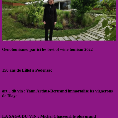
Oenotourisme: par ici les best of wine tourism 2022
150 ans de Lillet à Podensac
art…dit vin : Yann Arthus-Bertrand immortalise les vignerons
de Blaye
LA SAGA DU VIN : Michel Chasseuil, le plus grand