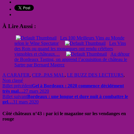
À Lire Aussi :
Les 100 Meilleurs Vins au Monde
selon le Wine Spectator
Les Vins
des Rois ou quand les monarques ont rendu célèbres
vignobles et châteaux…
Au détour
de Bordeaux Tasting, on apprend l’acquisition de château le
Sartre par Bernard Magrez
A CARAFER
,
CEP...PAS MAL
,
LE BUZZ DES LECTEURS
,
Non classé
Billet précédent
Gel à Bordeaux : 2020 commence décidément
très mal…
27 mars 2020
Billet suivant
Bordeaux : une longue et dure nuit à combattre le
gel…
31 mars 2020
Côté châteaux n°43 : par ici le magazine sur les vendanges en
rouge