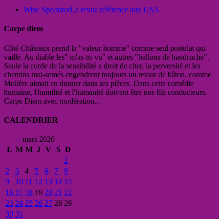
Wine Spectator
La revue référence aux USA
Carpe diem
Côté Châteaux prend la "valeur homme" comme seul postulat qui
vaille. Au diable les" m'as-tu-vu" et autres "ballons de baudruche".
Seule la corde de la sensibilité a droit de citer, la perversité et les
chemins mal-semés engendrent toujours un retour de bâton, comme
Molière aimait en donner dans ses pièces. Dans cette comédie
humaine, l'humilité et l'humanité doivent être nos fils conducteurs.
Carpe Diem avec modération...
CALENDRIER
mars 2020
L
M
M
J
V
S
D
1
2
3
4
5
6
7
8
9
10
11
12
13
14
15
16
17
18
19
20
21
22
23
24
25
26
27
28
29
30
31