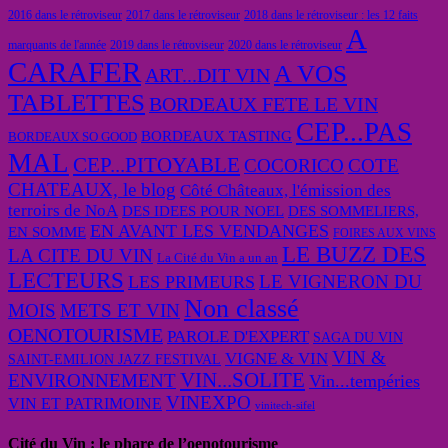
2016 dans le rétroviseur
2017 dans le rétroviseur
2018 dans le rétroviseur : les 12 faits
A
marquants de l'année
2019 dans le rétroviseur
2020 dans le rétroviseur
CARAFER
A VOS
ART...DIT VIN
TABLETTES
BORDEAUX FETE LE VIN
CEP...PAS
BORDEAUX TASTING
BORDEAUX SO GOOD
MAL
CEP...PITOYABLE
COCORICO
COTE
CHATEAUX, le blog
Côté Châteaux, l'émission des
terroirs de NoA
DES IDEES POUR NOEL
DES SOMMELIERS,
EN AVANT LES VENDANGES
EN SOMME
FOIRES AUX VINS
LE BUZZ DES
LA CITE DU VIN
La Cité du Vin a un an
LECTEURS
LE VIGNERON DU
LES PRIMEURS
Non classé
MOIS
METS ET VIN
OENOTOURISME
PAROLE D'EXPERT
SAGA DU VIN
VIN &
VIGNE & VIN
SAINT-EMILION JAZZ FESTIVAL
VIN...SOLITE
ENVIRONNEMENT
Vin...tempéries
VINEXPO
VIN ET PATRIMOINE
vinitech-sifel
Cité du Vin : le phare de l’oenotourisme