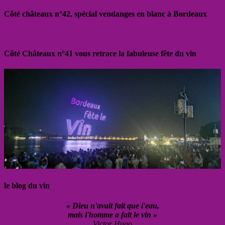
Côté châteaux n°42, spécial vendanges en blanc à Bordeaux
Côté Châteaux n°41 vous retrace la fabuleuse fête du vin
le blog du vin
« Dieu n'avait fait que l'eau,
mais l'homme a fait le vin »
Victor Hugo