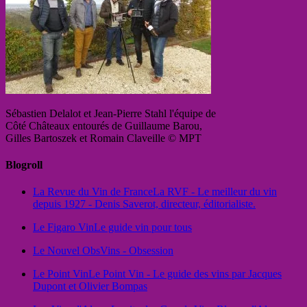
Sébastien Delalot et Jean-Pierre Stahl l'équipe de
Côté Châteaux entourés de Guillaume Barou,
Gilles Bartoszek et Romain Claveille © MPT
Blogroll
La Revue du Vin de France
La RVF - Le meilleur du vin
depuis 1927 - Denis Saverot, directeur, éditorialiste.
Le Figaro Vin
Le guide vin pour tous
Le Nouvel Obs
Vins - Obsession
Le Point Vin
Le Point Vin - Le guide des vins par Jacques
Dupont et Olivier Bompas