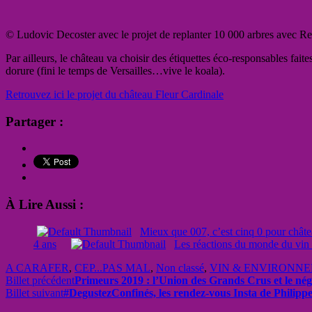
© Ludovic Decoster avec le projet de replanter 10 000 arbres avec Re
Par ailleurs, le château va choisir des étiquettes éco-responsables fait
dorure (fini le temps de Versailles…vive le koala).
Retrouvez ici le projet du château Fleur Cardinale
Partager :
À Lire Aussi :
Mieux que 007, c’est cinq 0 pour chât
4 ans
Les réactions du monde du vin 
A CARAFER
,
CEP...PAS MAL
,
Non classé
,
VIN & ENVIRONN
Billet précédent
Primeurs 2019 : l’Union des Grands Crus et le négoc
Billet suivant
#DegustezConfinés, les rendez-vous Insta de Philipp