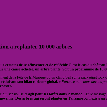
ion à replanter 10 000 arbres
ur certains de se réinventer et de réfléchir C’est le cas du châtea
 pour une caisse achetée, un arbre planté. Soit un programme de 10 
oment de la Fête de la Musique ou un clin d’oeil sur le packaging rock
 réduisant son bilan carbone global.
« Parce ce que nous devons pren
ecoster.
e qui sensibilise et
agit pour les forêts dans le monde…
Et le message 
 moyenne
.
Des arbres qui seront plantés en Tanzanie
où il existe u