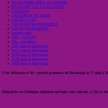
DES SOMMELIERS, EN SOMME
EN AVANT LES VENDANGES
VINEXPO
VIGNERON DU MOIS
VIGNE & VIN
VIN & ENVIRONNEMENT
VIN ET PATRIMOINE
vinitech-sifel
VIN…SOLITE
Vin…tempéries
2016 dans le rétroviseur
2017 dans le rétroviseur
2018 dans le rétroviseur
2019 dans le rétroviseur
2020 dans le rétroviseur
Côté châteaux n°40 : spécial primeurs de Bordeaux le 17 mai à 
Dimanche en Politique émission spéciale crise viticole, à 11h ce 