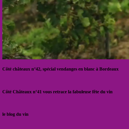
Côté châteaux n°42, spécial vendanges en blanc à Bordeaux
Côté Châteaux n°41 vous retrace la fabuleuse fête du vin
le blog du vin