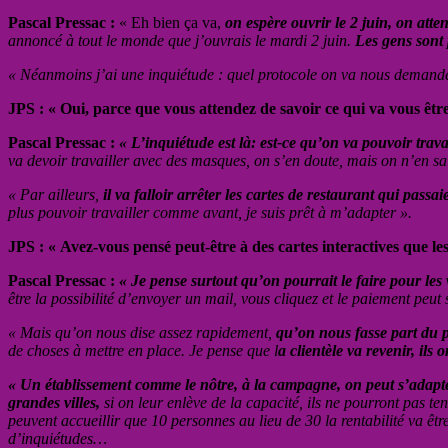
Pascal Pressac :
« Eh bien ça va,
on espère ouvrir le 2 juin, on atte
annoncé à tout le monde que j’ouvrais le mardi 2 juin.
Les gens sont 
« Néanmoins j’ai une inquiétude : quel protocole on va nous demande
JPS : « Oui, parce que vous attendez de savoir ce qui va vous ê
Pascal Pressac :
« L’inquiétude est là: est-ce qu’on va pouvoir trav
va devoir travailler avec des masques, on s’en doute, mais on n’en sai
« Par ailleurs,
il va falloir arrêter les cartes de restaurant qui pas
plus pouvoir travailler comme avant, je suis prêt à m’adapter ».
JPS : « Avez-vous pensé peut-être à des cartes interactives que l
Pascal Pressac :
« Je pense surtout qu’on pourrait le faire pour les 
être la possibilité d’envoyer un mail, vous cliquez et le paiement peut 
« Mais qu’on nous dise assez rapidement,
qu’on nous fasse part du p
de choses à mettre en place. Je pense que l
a clientèle va revenir, ils 
« Un établissement comme le nôtre, à la campagne, on peut s’adapter,
grandes villes,
si on leur enlève de la capacité, ils ne pourront pas teni
peuvent accueillir que 10 personnes au lieu de 30 la rentabilité va êtr
d’inquiétudes…