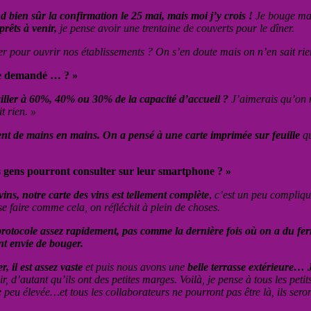
nd bien sûr la confirmation le 25 mai, mais moi j’y crois !
Je bouge mai
prêts à venir,
je pense avoir une trentaine de couverts pour le dîner.
r pour ouvrir nos établissements ? On s’en doute mais on n’en sait ri
tre demandé … ? »
ailler à 60%, 40% ou 30% de la capacité d’accueil ?
J’aimerais qu’on n
t rien. »
saient de mains en mains. On a pensé à une carte imprimée sur feuille
qu
es gens pourront consulter sur leur smartphone
? »
vins, notre carte des vins est tellement complète
,
c’est un peu compliqué
se faire comme cela, on réfléchit à plein de choses.
rotocole assez rapidement, pas comme la dernière fois où on a du fe
ont envie de bouger.
 il est assez vaste
et puis nous avons une
belle terrasse extérieure…
r, d’autant qu’ils ont des petites marges. Voilà, je pense à tous les petits
e peu élevée…et tous les collaborateurs ne pourront pas être là, ils sero