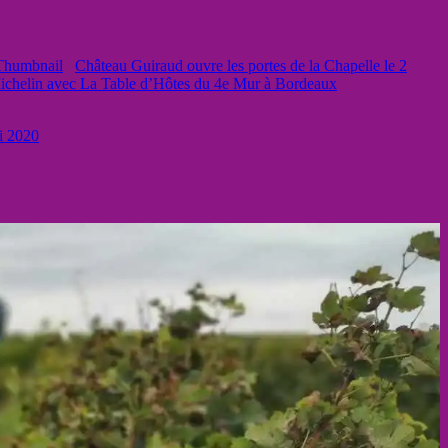
Château Guiraud ouvre les portes de la Chapelle le 2
 Michelin avec La Table d’Hôtes du 4e Mur à Bordeaux
i 2020