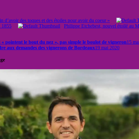
in d’avoir des toques et des étoiles pour avoir du coeur »
en 1855
Philippe Etchebest, nouvel étoilé au
 « pointent le bout du nez », pas simple le boulot de vigneron
15 ma
re aux demandes des vignerons de Bordeaux
19 mai 2020
uge