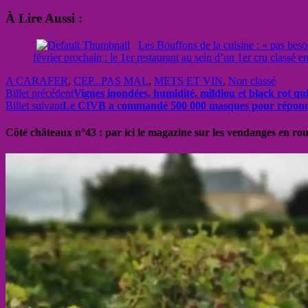
À Lire Aussi :
Les Bouffons de la cuisine : « pas beso
février prochain : le 1er restaurant au sein d’un 1er cru classé 
A CARAFER
,
CEP...PAS MAL
,
METS ET VIN
,
Non classé
Billet précédent
Vignes inondées, humidité, mildiou et black rot qui
Billet suivant
Le CIVB a commandé 500 000 masques pour répond
Côté châteaux n°43 : par ici le magazine sur les vendanges en ro