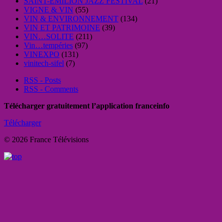
SAINT-EMILION JAZZ FESTIVAL
(21)
VIGNE & VIN
(55)
VIN & ENVIRONNEMENT
(134)
VIN ET PATRIMOINE
(39)
VIN…SOLITE
(211)
Vin…tempéries
(97)
VINEXPO
(131)
vinitech-sifel
(7)
RSS - Posts
RSS - Comments
Télécharger gratuitement l’application franceinfo
Télécharger
© 2026 France Télévisions