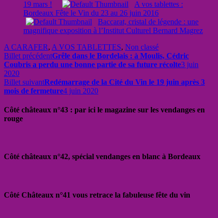
19 mars !
A vos tablettes :
Bordeaux Fête le Vin du 23 au 26 juin 2016
Baccarat, cristal de légende : une
magnifique exposition à l’Institut Culturel Bernard Magrez
A CARAFER
,
A VOS TABLETTES
,
Non classé
Billet précédent
Grêle dans le Bordelais : à Moulis, Cédric
Coubris a perdu une bonne partie de sa future récolte
3 juin
2020
Billet suivant
Redémarrage de la Cité du Vin le 19 juin après 3
mois de fermeture
4 juin 2020
Côté châteaux n°43 : par ici le magazine sur les vendanges en
rouge
Côté châteaux n°42, spécial vendanges en blanc à Bordeaux
Côté Châteaux n°41 vous retrace la fabuleuse fête du vin