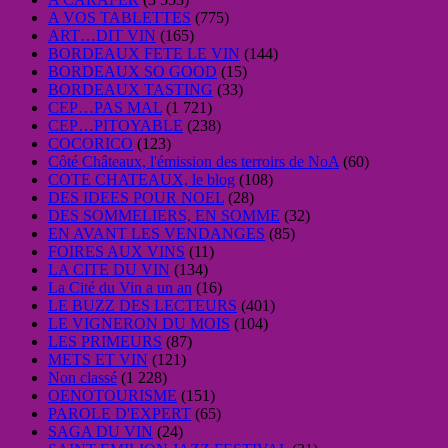
A VOS TABLETTES
(775)
ART…DIT VIN
(165)
BORDEAUX FETE LE VIN
(144)
BORDEAUX SO GOOD
(15)
BORDEAUX TASTING
(33)
CEP…PAS MAL
(1 721)
CEP…PITOYABLE
(238)
COCORICO
(123)
Côté Châteaux, l'émission des terroirs de NoA
(60)
COTE CHATEAUX, le blog
(108)
DES IDEES POUR NOEL
(28)
DES SOMMELIERS, EN SOMME
(32)
EN AVANT LES VENDANGES
(85)
FOIRES AUX VINS
(11)
LA CITE DU VIN
(134)
La Cité du Vin a un an
(16)
LE BUZZ DES LECTEURS
(401)
LE VIGNERON DU MOIS
(104)
LES PRIMEURS
(87)
METS ET VIN
(121)
Non classé
(1 228)
OENOTOURISME
(151)
PAROLE D'EXPERT
(65)
SAGA DU VIN
(24)