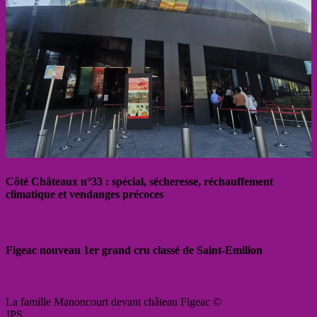
Côté Châteaux n°33 : spécial, sécheresse, réchauffement
climatique et vendanges précoces
Figeac nouveau 1er grand cru classé de Saint-Emilion
La famille Manoncourt devant château Figeac ©
JPS