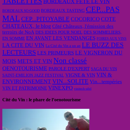
TABLETTES
BORDEAUX FETE LE VIN
CEP...PAS
BORDEAUX TASTING
BORDEAUX SO GOOD
MAL
CEP...PITOYABLE
COCORICO
COTE
CHATEAUX, le blog
Côté Châteaux, l'émission des
terroirs de NoA
DES IDEES POUR NOEL
DES SOMMELIERS,
EN AVANT LES VENDANGES
EN SOMME
FOIRES AUX VINS
LE BUZZ DES
LA CITE DU VIN
La Cité du Vin a un an
LECTEURS
LE VIGNERON DU
LES PRIMEURS
Non classé
MOIS
METS ET VIN
OENOTOURISME
PAROLE D'EXPERT
SAGA DU VIN
VIN &
VIGNE & VIN
SAINT-EMILION JAZZ FESTIVAL
VIN...SOLITE
ENVIRONNEMENT
Vin...tempéries
VINEXPO
VIN ET PATRIMOINE
vinitech-sifel
Cité du Vin : le phare de l’oenotourisme