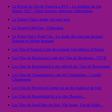
La Revue du Vin de France
La RVF - Le meilleur du vin
depuis 1927 - Denis Saverot, directeur, éditorialiste.
Le Figaro Vin
Le guide vin pour tous
Le Nouvel Obs
Vins - Obsession
Le Point Vin
Le Point Vin - Le guide des vins par Jacques
Dupont et Olivier Bompas
Les Vins d'Alsace
Le site des Grands Vins Blancs d'Alsace
Les Vins de Bordeaux
Le site des Vins de Bordeaux - CIVB
Les Vins de Bourgogne
Le site officiel des Vins de Bourgogne
Les Vins de Champagne
Le site du Champagne - Comité
Champagne
Les Vins de Provence
Comme un air de cigales et de rosé
Les Vins du Beaujolais
Qui a le plus Beaujeu...
Les Vins du Jura
Côtes du Jura, Vin Jaune, Vin de Paille...