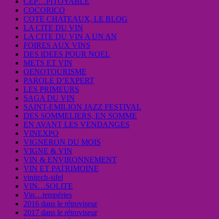
CEP…PITOYABLE
COCORICO
COTE CHATEAUX, LE BLOG
LA CITE DU VIN
LA CITE DU VIN A UN AN
FOIRES AUX VINS
DES IDEES POUR NOEL
METS ET VIN
OENOTOURISME
PAROLE D’EXPERT
LES PRIMEURS
SAGA DU VIN
SAINT-EMILION JAZZ FESTIVAL
DES SOMMELIERS, EN SOMME
EN AVANT LES VENDANGES
VINEXPO
VIGNERON DU MOIS
VIGNE & VIN
VIN & ENVIRONNEMENT
VIN ET PATRIMOINE
vinitech-sifel
VIN…SOLITE
Vin…tempéries
2016 dans le rétroviseur
2017 dans le rétroviseur