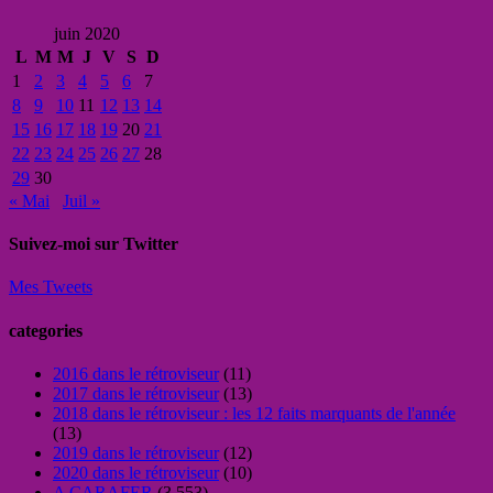
juin 2020
L
M
M
J
V
S
D
1
2
3
4
5
6
7
8
9
10
11
12
13
14
15
16
17
18
19
20
21
22
23
24
25
26
27
28
29
30
« Mai
Juil »
Suivez-moi sur Twitter
Mes Tweets
categories
2016 dans le rétroviseur
(11)
2017 dans le rétroviseur
(13)
2018 dans le rétroviseur : les 12 faits marquants de l'année
(13)
2019 dans le rétroviseur
(12)
2020 dans le rétroviseur
(10)
A CARAFER
(3 553)