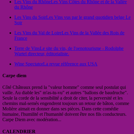
Les Vins du Rhône
Les Vins Côtes du Rhône et de la Vallée
du Rhône
Les Vins du Soir
Les Vins vus par le grand quotidien belge Le
Soir
Les Vins du Val de Loire
Les Vins de la Vallée des Rois de
France
Terre de Vins
Le site du vin, de l'oenotourisme - Rodolphe
Wartel directeur, éditorialiste.
Wine Spectator
La revue référence aux USA
Carpe diem
Côté Châteaux prend la "valeur homme" comme seul postulat qui
vaille. Au diable les" m'as-tu-vu" et autres "ballons de baudruche".
Seule la corde de la sensibilité a droit de citer, la perversité et les
chemins mal-semés engendrent toujours un retour de bâton, comme
Molière aimait en donner dans ses pièces. Dans cette comédie
humaine, l'humilité et l'humanité doivent être nos fils conducteurs.
Carpe Diem avec modération...
CALENDRIER