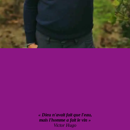
« Dieu n'avait fait que l'eau,
mais l'homme a fait le vin »
Victor Hugo