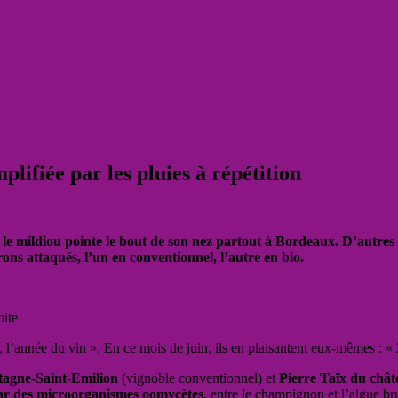
lifiée par les pluies à répétition
e mildiou pointe le bout de son nez partout à Bordeaux. D’autres rég
s attaqués, l’un en conventionnel, l’autre en bio.
oite
, l’année du vin ». En ce mois de juin, ils en plaisantent eux-mêmes : 
agne-Saint-Emilion
(vignoble conventionnel) et
Pierre Taïx du chât
ar des microorganismes oomycètes
, entre le champignon et l’algue 