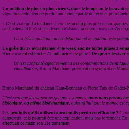
Un mildiou de plus en plus vicieux, dans le temps on le trouvait 
vignerons redoutent de perdre une bonne partie de récolte, pour quelqu
« C’est vrai qu’il a tendance à être beaucoup plus présent sur grappes
car finalement il n’est pas devenu résistant au cuivre, mais on s’aper
C’est très inquiétant, on est début juin et le mildiou reste poten
La grêle du 17 avril dernier
et
le week-end de fortes pluies 3 sema
Hier encore il est tombé 25 millimètres de pluie !
De quoi « lessiver »
On est confronté effectivement à des contaminations de mildio
viticulteurs »
, Bruno Marchand président du syndicat de Monta
Bruno Marchand du château Haut-Bonneau et Pierre Taïx de Gadet-P
C’est vrai que les vignerons que nous sommes,
nous nous posons beau
biologique, ou même biodynamique
, aujourd’hui tout le monde est 
Les produits qu’ils utilisent auraient-ils perdu en efficacité ?
Certa
dangereux, cela pourrait être une explication, mais pas forcément. E
effectuait ce matin son 11e traitement.