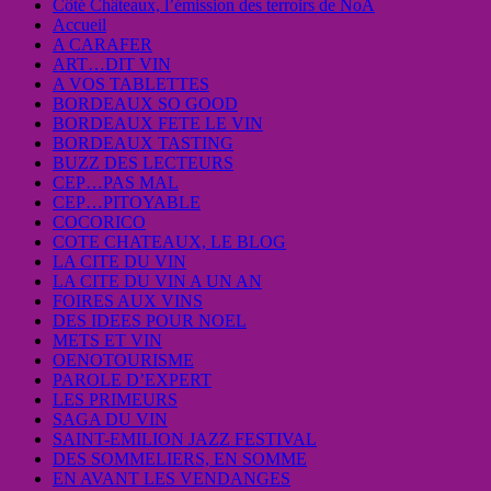
Côté Châteaux, l’émission des terroirs de NoA
Accueil
A CARAFER
ART…DIT VIN
A VOS TABLETTES
BORDEAUX SO GOOD
BORDEAUX FETE LE VIN
BORDEAUX TASTING
BUZZ DES LECTEURS
CEP…PAS MAL
CEP…PITOYABLE
COCORICO
COTE CHATEAUX, LE BLOG
LA CITE DU VIN
LA CITE DU VIN A UN AN
FOIRES AUX VINS
DES IDEES POUR NOEL
METS ET VIN
OENOTOURISME
PAROLE D’EXPERT
LES PRIMEURS
SAGA DU VIN
SAINT-EMILION JAZZ FESTIVAL
DES SOMMELIERS, EN SOMME
EN AVANT LES VENDANGES