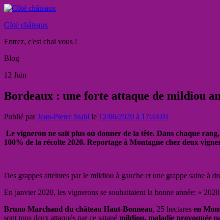
Côté châteaux
Entrez, c'est chai vous !
Blog
12
Juin
Bordeaux : une forte attaque de mildiou amp
Publié par
Jean-Pierre Stahl
le
12/06/2020 à 17:44:01
Le vigneron ne sait plus où donner de la tête. Dans chaque rang, l
100% de la récolte 2020. Reportage à Montagne chez deux vigneron
Des grappes atteintes par le mildiou à gauche et une grappe saine à dr
En janvier 2020, les vignerons se souhaitaient la bonne année: « 2020
Bruno Marchand du château Haut-Bonneau
, 25 hectares
en Mont
sont tous deux attaqués par ce satané
mildiou, maladie provoquée p