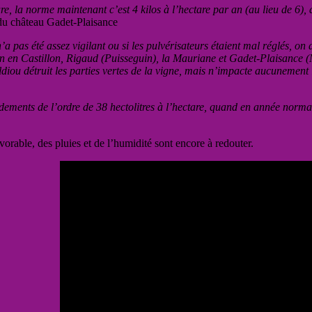
e, la norme maintenant c’est 4 kilos à l’hectare par an (au lieu de 6), d
du château Gadet-Plaisance
 n’a pas été assez vigilant ou si les pulvérisateurs étaient mal réglés, o
an en Castillon, Rigaud (Puisseguin), la Mauriane et Gadet-Plaisance 
ldiou détruit les parties vertes de la vigne, mais n’impacte aucunement
ements de l’ordre de 38 hectolitres à l’hectare, quand en année norma
rable, des pluies et de l’humidité sont encore à redouter.