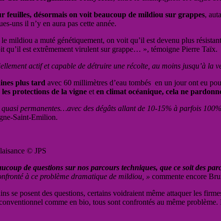
sur feuilles, désormais on voit beaucoup de mildiou sur grappes
, aut
es-uns il n’y en aura pas cette année.
, le mildiou a muté génétiquement, on voit qu’il est devenu plus résist
çoit qu’il est extrêmement virulent sur grappe… », témoigne Pierre Taïx.
tiellement actif et capable de détruire une récolte, au moins jusqu’à la v
ines plus tard
avec 60 millimètres d’eau tombés en un jour ont eu po
 les protections de la vigne
et
en climat océanique, cela ne pardonn
u quasi permanentes…avec des dégâts allant de 10-15% à parfois 100% et
gne-Saint-Emilion.
laisance © JPS
coup de questions sur nos parcours techniques, que ce soit des parc
confronté à ce problème dramatique de mildiou, »
commente encore Bru
ins se posent des questions, certains voidraient même attaquer les firm
n conventionnel comme en bio, tous sont confrontés au même problème. B