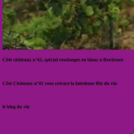
Côté châteaux n°42, spécial vendanges en blanc à Bordeaux
Côté Châteaux n°41 vous retrace la fabuleuse fête du vin
le blog du vin