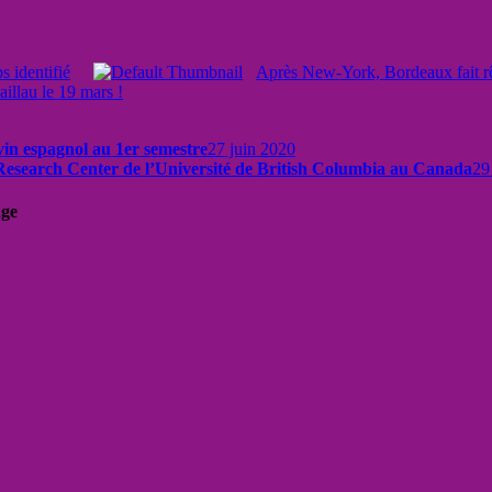
s identifié
Après New-York, Bordeaux fait r
illau le 19 mars !
vin espagnol au 1er semestre
27 juin 2020
Research Center de l’Université de British Columbia au Canada
29
uge