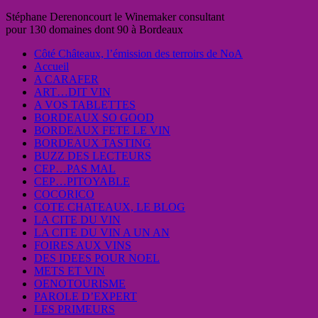
Stéphane Derenoncourt le Winemaker consultant
pour 130 domaines dont 90 à Bordeaux
Côté Châteaux, l’émission des terroirs de NoA
Accueil
A CARAFER
ART…DIT VIN
A VOS TABLETTES
BORDEAUX SO GOOD
BORDEAUX FETE LE VIN
BORDEAUX TASTING
BUZZ DES LECTEURS
CEP…PAS MAL
CEP…PITOYABLE
COCORICO
COTE CHATEAUX, LE BLOG
LA CITE DU VIN
LA CITE DU VIN A UN AN
FOIRES AUX VINS
DES IDEES POUR NOEL
METS ET VIN
OENOTOURISME
PAROLE D’EXPERT
LES PRIMEURS