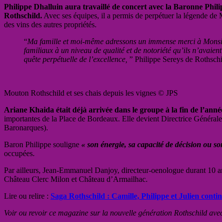
Philippe Dhalluin aura travaillé de concert avec la Baronne Phil
Rothschild.
Avec ses équipes, il a permis de perpétuer la légende de
des vins des autres propriétés.
“
Ma famille et moi-même adressons un immense merci à Monsieu
familiaux à un niveau de qualité et de notoriété qu’ils n’avaie
quête perpétuelle de l’excellence,
” Philippe Sereys de Rothsc
Mouton Rothschild et ses chais depuis les vignes © JPS
Ariane Khaida était déjà arrivée dans le groupe à la fin de l’ann
importantes de la Place de Bordeaux. Elle devient Directrice Génér
Baronarques).
Baron Philippe souligne
« son énergie, sa capacité de décision ou so
occupées.
Par ailleurs,
Jean-Emmanuel Danjoy, directeur-oenologue durant 10 a
Château Clerc Milon et Château d’Armailhac.
Lire ou relire :
Saga Rothschild : Camille, Philippe et Julien contin
Voir ou revoir ce magazine sur la nouvelle génération Rothschild ave