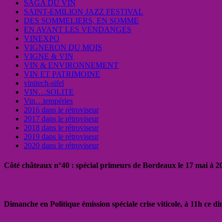
SAGA DU VIN
SAINT-EMILION JAZZ FESTIVAL
DES SOMMELIERS, EN SOMME
EN AVANT LES VENDANGES
VINEXPO
VIGNERON DU MOIS
VIGNE & VIN
VIN & ENVIRONNEMENT
VIN ET PATRIMOINE
vinitech-sifel
VIN…SOLITE
Vin…tempéries
2016 dans le rétroviseur
2017 dans le rétroviseur
2018 dans le rétroviseur
2019 dans le rétroviseur
2020 dans le rétroviseur
Côté châteaux n°40 : spécial primeurs de Bordeaux le 17 mai à 
Dimanche en Politique émission spéciale crise viticole, à 11h ce 