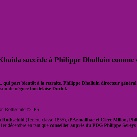
 Khaida succède à Philippe Dhalluin comme 
qui part bientôt à la retraite. Philippe Dhalluin directeur général
ison de négoce bordelaise Duclot.
ton Rothschild © JPS
n Rothschild
(1er cru classé 1855),
d’Armailhac et Clerc Millon, Phili
au 1er décembre en tant que
conseiller auprès du PDG Philippe Sereys