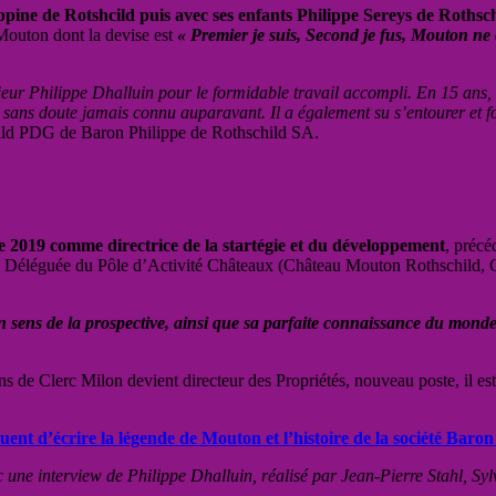
ippine de Rotshcild puis avec ses enfants Philippe Sereys de Roths
 Mouton dont la devise est
« Premier je suis, Second je fus, Mouton ne
r Philippe Dhalluin pour le formidable travail accompli. En 15 ans, i
nt sans doute jamais connu auparavant.
Il a également su s’entourer et f
hild PDG de Baron Philippe de Rothschild SA.
ée 2019 comme directrice de la startégie et du développement
, précé
ale Déléguée du Pôle d’Activité Châteaux (Château Mouton Rothschild
n sens de la prospective, ainsi que sa parfaite connaissance du monde
ns de Clerc Milon devient
directeur des Propriétés, nouveau poste, il e
uent d’écrire la légende de Mouton et l’histoire de la société Baro
c une interview de Philippe Dhalluin, réalisé par Jean-Pierre Stahl, Sy