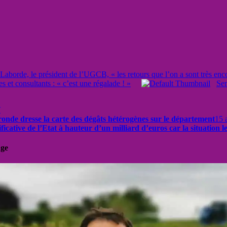
borde, le président de l’UGCB, « les retours que l’on a sont très enc
 et consultants : « c’est une régalade ! »
Sem
T
ironde dresse la carte des dégâts hétérogènes sur le département
15 
cative de l’Etat à hauteur d’un milliard d’euros car la situation le 
uge