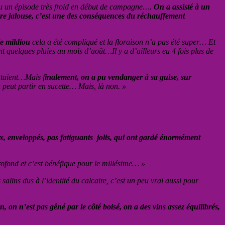
 eu un épisode très froid en début de campagne….
On a assisté à un
ère jalouse, c’est une des conséquences du réchauffement
le mildiou
cela a été compliqué et la floraison n’a pas été super… Et
nt quelques pluies au mois d’août…Il y a d’ailleurs eu 4 fois plus de
ntaient…Mais f
inalement, on a pu vendanger à sa guise, sur
peut partir en sucette… Mais, là non. »
oux, enveloppés, pas fatiguants jolis, qui ont gardé énormément
rofond et c’est bénéfique pour le millésime… »
salins dus à l’identité du calcaire, c’est un peu vrai aussi pour
 on n’est pas gêné par le côté boisé, on a des vins assez équilibrés,