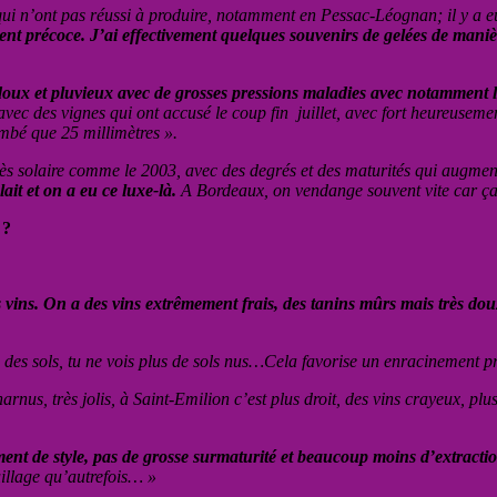
 qui n’ont pas réussi à produire, notamment en Pessac-Léognan; il y a
ment précoce. J’ai effectivement quelques souvenirs de gelées de mani
doux et pluvieux avec de grosses pressions maladies avec notamment 
vec des vignes qui ont accusé le coup fin juillet, avec fort heureuseme
ombé que 25 millimètres ».
très solaire comme le 2003, avec des degrés et des maturités qui augme
it et on a eu ce luxe-là.
A Bordeaux, on vendange souvent vite car ça 
 ?
des vins. On a des vins extrêmement frais, des tanins mûrs mais très d
n des sols, tu ne vois plus de sols nus…Cela favorise un enracinement p
nus, très jolis, à Saint-Emilion c’est plus droit, des vins crayeux, plus 
nt de style, pas de grosse surmaturité et beaucoup moins d’extraction,
uillage qu’autrefois… »