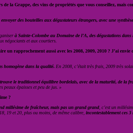
rs de la Grappe, des vins de propriétés que vous conseillez, mais co
 envoyer des bouteilles aux dégustateurs étrangers, avec une synthèse 
rganiser
à Sainte-Colombe au Domaine de l’A, des dégustations dans le
aux négociants et aux courtiers.
ire un rapprochement aussi avec les 2008, 2009, 2010 ? J’ai envie de
plus homogène dans la qualité.
En 2008, c’était très frais, 2009 très sola
rouve le traditionnel équilibre bordelais, avec de la maturité, de la fra
s peaux épaisses et peu de jus. »
sime ?
rand millésime de fraîcheur, mais pas un grand grand
, c’est un millés
 18, 19 et 20, plus ou moins, de même calibre,
incontestablement ces 3 m