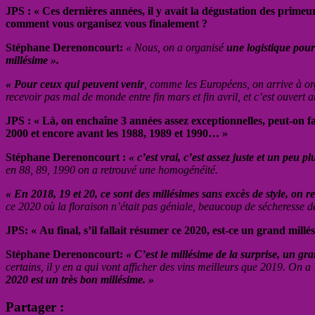
JPS : « Ces dernières années, il y avait la dégustation des primeu
comment vous organisez vous finalement ?
Stéphane Derenoncourt:
« Nous, on a organisé
une logistique pour
millésime ».
« Pour ceux qui peuvent venir
, comme les Européens, on arrive à o
recevoir pas mal de monde entre fin mars et fin avril, et c’est ouvert 
JPS : « Là, on enchaîne 3 années assez exceptionnelles, peut-on fa
2000 et encore avant les 1988, 1989 et 1990… »
Stéphane Derenoncourt :
« c’est vrai, c’est assez juste et un peu 
en 88, 89, 1990 on a retrouvé une homogénéité.
« En 2018, 19 et 20, ce sont des millésimes sans excès de style, on ret
ce 2020 où la floraison n’était pas géniale, beaucoup de sécheresse de
JPS: « Au final, s’il fallait résumer ce 2020, est-ce un grand millé
Stéphane Derenoncourt:
« C’est le millésime de la surprise, un g
certains, il y en a qui vont afficher des vins meilleurs que 2019. On a
2020 est un très bon millésime. »
Partager :