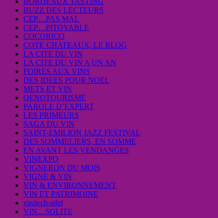
BORDEAUX TASTING
BUZZ DES LECTEURS
CEP…PAS MAL
CEP…PITOYABLE
COCORICO
COTE CHATEAUX, LE BLOG
LA CITE DU VIN
LA CITE DU VIN A UN AN
FOIRES AUX VINS
DES IDEES POUR NOEL
METS ET VIN
OENOTOURISME
PAROLE D’EXPERT
LES PRIMEURS
SAGA DU VIN
SAINT-EMILION JAZZ FESTIVAL
DES SOMMELIERS, EN SOMME
EN AVANT LES VENDANGES
VINEXPO
VIGNERON DU MOIS
VIGNE & VIN
VIN & ENVIRONNEMENT
VIN ET PATRIMOINE
vinitech-sifel
VIN…SOLITE