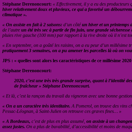
Stéphane Derenoncourt:
« Effectivement, il y a eu des producteurs
hiver relativement doux et pluvieux, ce qui a favorisé un débourre
climatique ».
« On assiste en fait à 2 saisons:
d’un côté
un hiver et un printemps 
de l’autre
un été très sec à partir de fin juin, une grande sécheresse
a
pluies rive gauche (100 mm) par rapport à la rive droite où il n’est t
« En septembre, on a goûté les raisins, on a eu peur d’un millésime 
pratiquement 3 semaines, on a pu amener les parcelles là où on voula
JPS : « quelles sont alors les caractéristiques de ce millésime 2020
Stéphane Derenoncourt:
2020, c’est une très très grande surprise, quant à l’identité 
de fraîcheur » Stéphane Derenoncourt.
« Et là, c’est la rançon du travail du vigneron avec une bonne gestio
« On a un caractère très identitaire.
A Pomerol, on trouve des vins char
Pessac-Léognan, à Saint-Julien on retrouve ces graves fines… »
« A Bordeaux,
c’est de plus en plus assumé,
on assiste à un changeme
assez justes.
On a plus de buvabilité, d’accessibilité et moins de maq