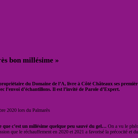
rès bon millésime »
 propriétaire du Domaine de l’A, livre à Côté Châteaux ses première
c l’envoi d’échantillons. Il est l’invité de Parole d’Expert.
re 2020 lors du Palmarès
re que c’est un millésime quelque peu sauvé du gel…
On a vu le phé
ssion que le réchauffement en 2020 et 2021 a favorisé la précocité et 