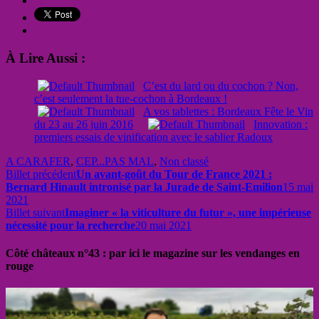
À Lire Aussi :
C’est du lard ou du cochon ? Non,
c’est seulement la tue-cochon à Bordeaux !
A vos tablettes : Bordeaux Fête le Vin
du 23 au 26 juin 2016
Innovation :
premiers essais de vinification avec le sablier Radoux
A CARAFER
,
CEP...PAS MAL
,
Non classé
Billet précédent
Un avant-goût du Tour de France 2021 :
Bernard Hinault intronisé par la Jurade de Saint-Emilion
15 mai
2021
Billet suivant
Imaginer « la viticulture du futur », une impérieuse
nécessité pour la recherche
20 mai 2021
Côté châteaux n°43 : par ici le magazine sur les vendanges en
rouge