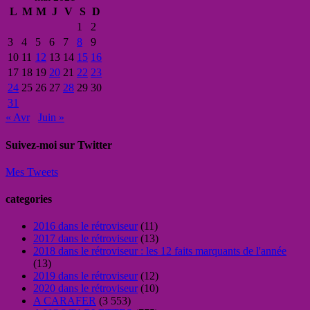
L
M
M
J
V
S
D
1
2
3
4
5
6
7
8
9
10
11
12
13
14
15
16
17
18
19
20
21
22
23
24
25
26
27
28
29
30
31
« Avr
Juin »
Suivez-moi sur Twitter
Mes Tweets
categories
2016 dans le rétroviseur
(11)
2017 dans le rétroviseur
(13)
2018 dans le rétroviseur : les 12 faits marquants de l'année
(13)
2019 dans le rétroviseur
(12)
2020 dans le rétroviseur
(10)
A CARAFER
(3 553)