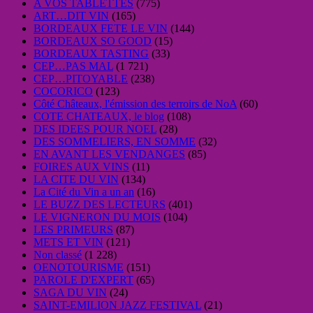
A VOS TABLETTES
(775)
ART…DIT VIN
(165)
BORDEAUX FETE LE VIN
(144)
BORDEAUX SO GOOD
(15)
BORDEAUX TASTING
(33)
CEP…PAS MAL
(1 721)
CEP…PITOYABLE
(238)
COCORICO
(123)
Côté Châteaux, l'émission des terroirs de NoA
(60)
COTE CHATEAUX, le blog
(108)
DES IDEES POUR NOEL
(28)
DES SOMMELIERS, EN SOMME
(32)
EN AVANT LES VENDANGES
(85)
FOIRES AUX VINS
(11)
LA CITE DU VIN
(134)
La Cité du Vin a un an
(16)
LE BUZZ DES LECTEURS
(401)
LE VIGNERON DU MOIS
(104)
LES PRIMEURS
(87)
METS ET VIN
(121)
Non classé
(1 228)
OENOTOURISME
(151)
PAROLE D'EXPERT
(65)
SAGA DU VIN
(24)
SAINT-EMILION JAZZ FESTIVAL
(21)