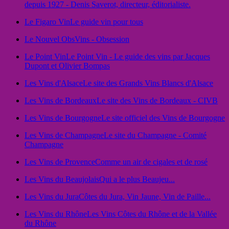
depuis 1927 - Denis Saverot, directeur, éditorialiste.
Le Figaro Vin
Le guide vin pour tous
Le Nouvel Obs
Vins - Obsession
Le Point Vin
Le Point Vin - Le guide des vins par Jacques
Dupont et Olivier Bompas
Les Vins d'Alsace
Le site des Grands Vins Blancs d'Alsace
Les Vins de Bordeaux
Le site des Vins de Bordeaux - CIVB
Les Vins de Bourgogne
Le site officiel des Vins de Bourgogne
Les Vins de Champagne
Le site du Champagne - Comité
Champagne
Les Vins de Provence
Comme un air de cigales et de rosé
Les Vins du Beaujolais
Qui a le plus Beaujeu...
Les Vins du Jura
Côtes du Jura, Vin Jaune, Vin de Paille...
Les Vins du Rhône
Les Vins Côtes du Rhône et de la Vallée
du Rhône