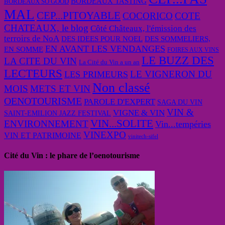
BORDEAUX TASTING
BORDEAUX SO GOOD
MAL
CEP...PITOYABLE
COCORICO
COTE
CHATEAUX, le blog
Côté Châteaux, l'émission des
terroirs de NoA
DES IDEES POUR NOEL
DES SOMMELIERS,
EN AVANT LES VENDANGES
EN SOMME
FOIRES AUX VINS
LE BUZZ DES
LA CITE DU VIN
La Cité du Vin a un an
LECTEURS
LE VIGNERON DU
LES PRIMEURS
Non classé
MOIS
METS ET VIN
OENOTOURISME
PAROLE D'EXPERT
SAGA DU VIN
VIN &
VIGNE & VIN
SAINT-EMILION JAZZ FESTIVAL
VIN...SOLITE
ENVIRONNEMENT
Vin...tempéries
VINEXPO
VIN ET PATRIMOINE
vinitech-sifel
Cité du Vin : le phare de l’oenotourisme