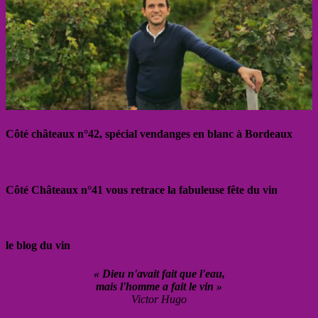
Côté châteaux n°42, spécial vendanges en blanc à Bordeaux
Côté Châteaux n°41 vous retrace la fabuleuse fête du vin
le blog du vin
« Dieu n'avait fait que l'eau,
mais l'homme a fait le vin »
Victor Hugo