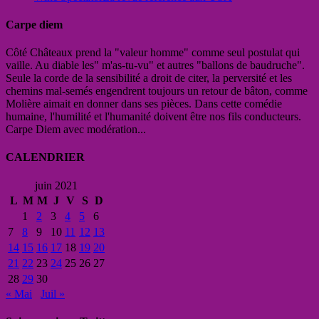
Carpe diem
Côté Châteaux prend la "valeur homme" comme seul postulat qui
vaille. Au diable les" m'as-tu-vu" et autres "ballons de baudruche".
Seule la corde de la sensibilité a droit de citer, la perversité et les
chemins mal-semés engendrent toujours un retour de bâton, comme
Molière aimait en donner dans ses pièces. Dans cette comédie
humaine, l'humilité et l'humanité doivent être nos fils conducteurs.
Carpe Diem avec modération...
CALENDRIER
juin 2021
L
M
M
J
V
S
D
1
2
3
4
5
6
7
8
9
10
11
12
13
14
15
16
17
18
19
20
21
22
23
24
25
26
27
28
29
30
« Mai
Juil »