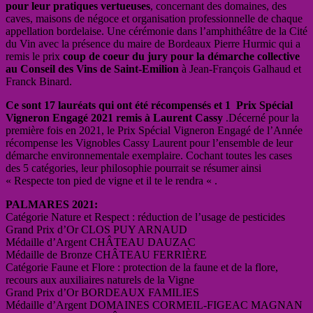
pour leur pratiques vertueuses
, concernant des domaines, des
caves, maisons de négoce et organisation professionnelle de chaque
appellation bordelaise. Une cérémonie dans l’amphithéâtre de la Cité
du Vin avec la présence du maire de Bordeaux Pierre Hurmic qui a
remis le prix
coup de coeur du jury pour la démarche collective
au Conseil des Vins de Saint-Emilion
à Jean-François Galhaud et
Franck Binard.
Ce sont 17 lauréats qui ont été récompensés et 1 Prix Spécial
Vigneron Engagé 2021 remis à Laurent Cassy
.Décerné pour la
première fois en 2021, le Prix Spécial Vigneron Engagé de l’Année
récompense les Vignobles Cassy Laurent pour l’ensemble de leur
démarche environnementale exemplaire. Cochant toutes les cases
des 5 catégories, leur philosophie pourrait se résumer ainsi
« Respecte ton pied de vigne et il te le rendra « .
PALMARES 2021:
Catégorie Nature et Respect : réduction de l’usage de pesticides
Grand Prix d’Or CLOS PUY ARNAUD
Médaille d’Argent CHÂTEAU DAUZAC
Médaille de Bronze CHÂTEAU FERRIÈRE
Catégorie Faune et Flore : protection de la faune et de la flore,
recours aux auxiliaires naturels de la Vigne
Grand Prix d’Or BORDEAUX FAMILIES
Médaille d’Argent DOMAINES CORMEIL-FIGEAC MAGNAN