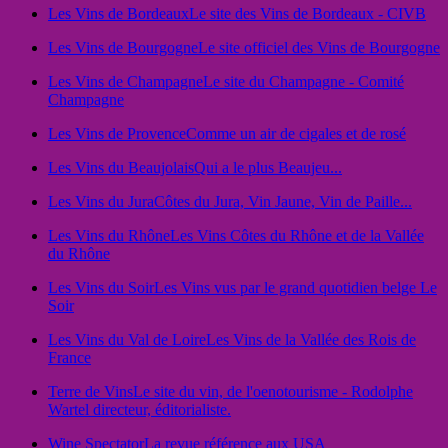
Les Vins de Bordeaux
Le site des Vins de Bordeaux - CIVB
Les Vins de Bourgogne
Le site officiel des Vins de Bourgogne
Les Vins de Champagne
Le site du Champagne - Comité
Champagne
Les Vins de Provence
Comme un air de cigales et de rosé
Les Vins du Beaujolais
Qui a le plus Beaujeu...
Les Vins du Jura
Côtes du Jura, Vin Jaune, Vin de Paille...
Les Vins du Rhône
Les Vins Côtes du Rhône et de la Vallée
du Rhône
Les Vins du Soir
Les Vins vus par le grand quotidien belge Le
Soir
Les Vins du Val de Loire
Les Vins de la Vallée des Rois de
France
Terre de Vins
Le site du vin, de l'oenotourisme - Rodolphe
Wartel directeur, éditorialiste.
Wine Spectator
La revue référence aux USA