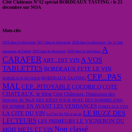
Côté Châteaux N°12 spécial BORDEAUX TASTING : le 23
décembre sur NOA
Mots-clés
2016 dans le rétroviseur
2017 dans le rétroviseur
2018 dans le rétroviseur : les 12 faits
A
marquants de l'année
2019 dans le rétroviseur
2020 dans le rétroviseur
CARAFER
A VOS
ART...DIT VIN
TABLETTES
BORDEAUX FETE LE VIN
CEP...PAS
BORDEAUX TASTING
BORDEAUX SO GOOD
MAL
CEP...PITOYABLE
COCORICO
COTE
CHATEAUX, le blog
Côté Châteaux, l'émission des
terroirs de NoA
DES IDEES POUR NOEL
DES SOMMELIERS,
EN AVANT LES VENDANGES
EN SOMME
FOIRES AUX VINS
LE BUZZ DES
LA CITE DU VIN
La Cité du Vin a un an
LECTEURS
LE VIGNERON DU
LES PRIMEURS
Non classé
MOIS
METS ET VIN