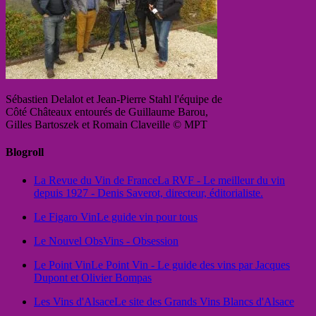
Sébastien Delalot et Jean-Pierre Stahl l'équipe de
Côté Châteaux entourés de Guillaume Barou,
Gilles Bartoszek et Romain Claveille © MPT
Blogroll
La Revue du Vin de France
La RVF - Le meilleur du vin
depuis 1927 - Denis Saverot, directeur, éditorialiste.
Le Figaro Vin
Le guide vin pour tous
Le Nouvel Obs
Vins - Obsession
Le Point Vin
Le Point Vin - Le guide des vins par Jacques
Dupont et Olivier Bompas
Les Vins d'Alsace
Le site des Grands Vins Blancs d'Alsace