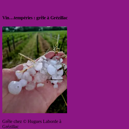
Vin…tempéries : grêle à Grézillac
Grêle chez © Hugues Laborde à
Grézillac