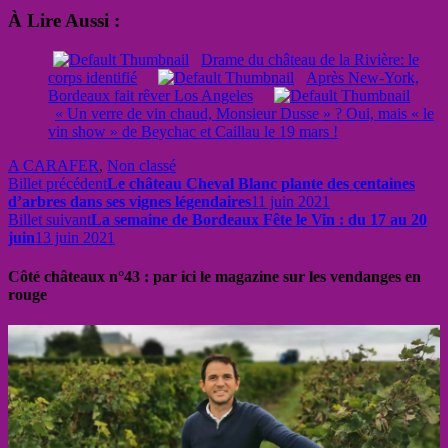
À Lire Aussi :
Drame du château de la Rivière: le
corps identifié
Après New-York,
Bordeaux fait rêver Los Angeles
« Un verre de vin chaud, Monsieur Dusse » ? Oui, mais « le
vin show » de Beychac et Caillau le 19 mars !
A CARAFER
,
Non classé
Billet précédent
Le château Cheval Blanc plante des centaines
d’arbres dans ses vignes légendaires
11 juin 2021
Billet suivant
La semaine de Bordeaux Fête le Vin : du 17 au 20
juin
13 juin 2021
Côté châteaux n°43 : par ici le magazine sur les vendanges en
rouge