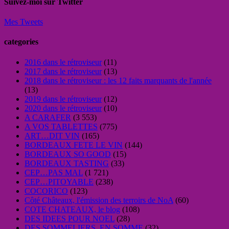
Suivez-moi sur Twitter
Mes Tweets
categories
2016 dans le rétroviseur
(11)
2017 dans le rétroviseur
(13)
2018 dans le rétroviseur : les 12 faits marquants de l'année
(13)
2019 dans le rétroviseur
(12)
2020 dans le rétroviseur
(10)
A CARAFER
(3 553)
A VOS TABLETTES
(775)
ART…DIT VIN
(165)
BORDEAUX FETE LE VIN
(144)
BORDEAUX SO GOOD
(15)
BORDEAUX TASTING
(33)
CEP…PAS MAL
(1 721)
CEP…PITOYABLE
(238)
COCORICO
(123)
Côté Châteaux, l'émission des terroirs de NoA
(60)
COTE CHATEAUX, le blog
(108)
DES IDEES POUR NOEL
(28)
DES SOMMELIERS, EN SOMME
(32)