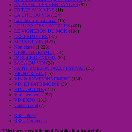
EN AVANT LES VENDANGES
(85)
FOIRES AUX VINS
(11)
LA CITE DU VIN
(134)
La Cité du Vin a un an
(16)
LE BUZZ DES LECTEURS
(401)
LE VIGNERON DU MOIS
(104)
LES PRIMEURS
(87)
METS ET VIN
(121)
Non classé
(1 228)
OENOTOURISME
(151)
PAROLE D'EXPERT
(65)
SAGA DU VIN
(24)
SAINT-EMILION JAZZ FESTIVAL
(21)
VIGNE & VIN
(55)
VIN & ENVIRONNEMENT
(134)
VIN ET PATRIMOINE
(39)
VIN…SOLITE
(211)
Vin…tempéries
(97)
VINEXPO
(131)
vinitech-sifel
(7)
RSS - Posts
RSS - Comments
Télécharger gratuitement l’application franceinfo