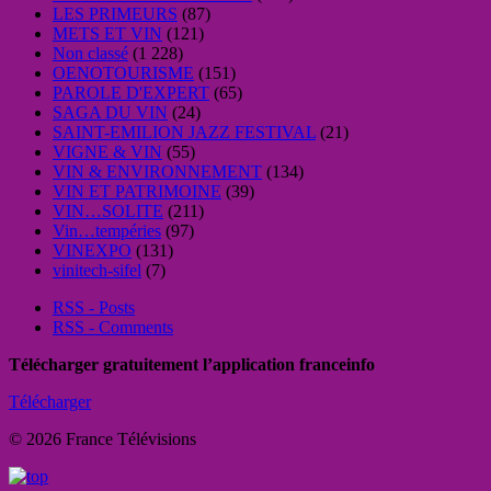
LES PRIMEURS
(87)
METS ET VIN
(121)
Non classé
(1 228)
OENOTOURISME
(151)
PAROLE D'EXPERT
(65)
SAGA DU VIN
(24)
SAINT-EMILION JAZZ FESTIVAL
(21)
VIGNE & VIN
(55)
VIN & ENVIRONNEMENT
(134)
VIN ET PATRIMOINE
(39)
VIN…SOLITE
(211)
Vin…tempéries
(97)
VINEXPO
(131)
vinitech-sifel
(7)
RSS - Posts
RSS - Comments
Télécharger gratuitement l’application franceinfo
Télécharger
© 2026 France Télévisions