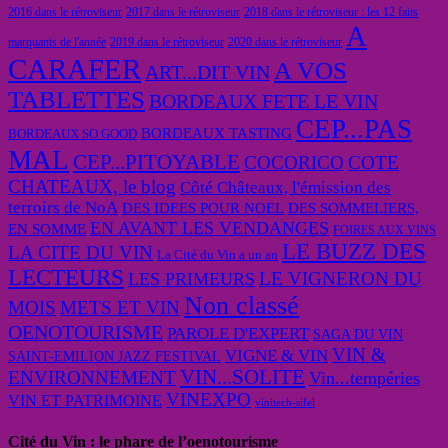
2016 dans le rétroviseur
2017 dans le rétroviseur
2018 dans le rétroviseur : les 12 faits
A
marquants de l'année
2019 dans le rétroviseur
2020 dans le rétroviseur
CARAFER
A VOS
ART...DIT VIN
TABLETTES
BORDEAUX FETE LE VIN
CEP...PAS
BORDEAUX TASTING
BORDEAUX SO GOOD
MAL
CEP...PITOYABLE
COCORICO
COTE
CHATEAUX, le blog
Côté Châteaux, l'émission des
terroirs de NoA
DES IDEES POUR NOEL
DES SOMMELIERS,
EN AVANT LES VENDANGES
EN SOMME
FOIRES AUX VINS
LE BUZZ DES
LA CITE DU VIN
La Cité du Vin a un an
LECTEURS
LE VIGNERON DU
LES PRIMEURS
Non classé
MOIS
METS ET VIN
OENOTOURISME
PAROLE D'EXPERT
SAGA DU VIN
VIN &
VIGNE & VIN
SAINT-EMILION JAZZ FESTIVAL
VIN...SOLITE
ENVIRONNEMENT
Vin...tempéries
VINEXPO
VIN ET PATRIMOINE
vinitech-sifel
Cité du Vin : le phare de l’oenotourisme