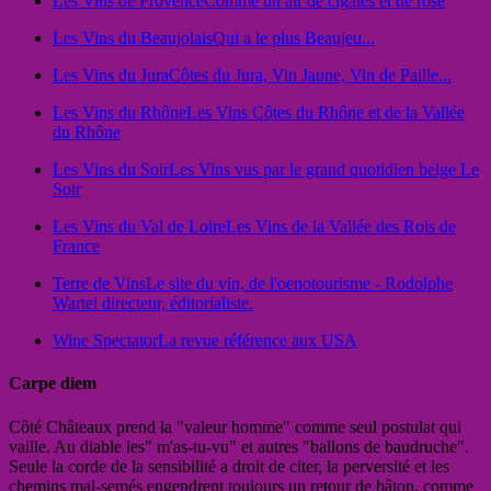
Les Vins de Provence
Comme un air de cigales et de rosé
Les Vins du Beaujolais
Qui a le plus Beaujeu...
Les Vins du Jura
Côtes du Jura, Vin Jaune, Vin de Paille...
Les Vins du Rhône
Les Vins Côtes du Rhône et de la Vallée
du Rhône
Les Vins du Soir
Les Vins vus par le grand quotidien belge Le
Soir
Les Vins du Val de Loire
Les Vins de la Vallée des Rois de
France
Terre de Vins
Le site du vin, de l'oenotourisme - Rodolphe
Wartel directeur, éditorialiste.
Wine Spectator
La revue référence aux USA
Carpe diem
Côté Châteaux prend la "valeur homme" comme seul postulat qui
vaille. Au diable les" m'as-tu-vu" et autres "ballons de baudruche".
Seule la corde de la sensibilité a droit de citer, la perversité et les
chemins mal-semés engendrent toujours un retour de bâton, comme