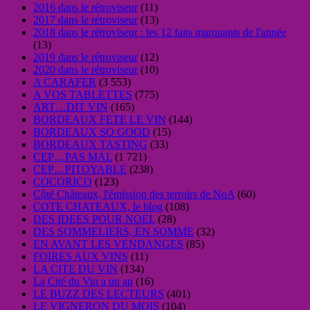
2016 dans le rétroviseur
(11)
2017 dans le rétroviseur
(13)
2018 dans le rétroviseur : les 12 faits marquants de l'année
(13)
2019 dans le rétroviseur
(12)
2020 dans le rétroviseur
(10)
A CARAFER
(3 553)
A VOS TABLETTES
(775)
ART…DIT VIN
(165)
BORDEAUX FETE LE VIN
(144)
BORDEAUX SO GOOD
(15)
BORDEAUX TASTING
(33)
CEP…PAS MAL
(1 721)
CEP…PITOYABLE
(238)
COCORICO
(123)
Côté Châteaux, l'émission des terroirs de NoA
(60)
COTE CHATEAUX, le blog
(108)
DES IDEES POUR NOEL
(28)
DES SOMMELIERS, EN SOMME
(32)
EN AVANT LES VENDANGES
(85)
FOIRES AUX VINS
(11)
LA CITE DU VIN
(134)
La Cité du Vin a un an
(16)
LE BUZZ DES LECTEURS
(401)
LE VIGNERON DU MOIS
(104)