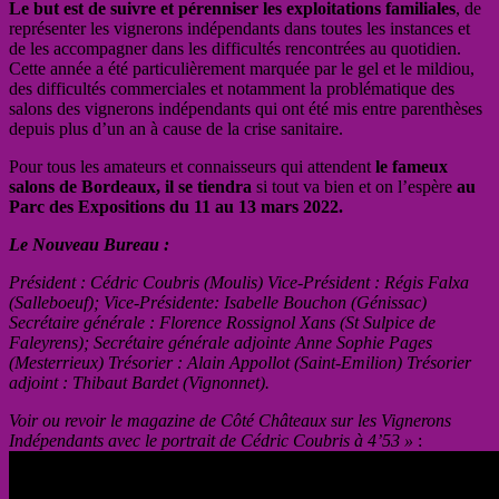
Le but est de suivre et pérenniser les exploitations familiales
, de
représenter les vignerons indépendants dans toutes les instances et
de les accompagner dans les difficultés rencontrées au quotidien.
Cette année a été particulièrement marquée par le gel et le mildiou,
des difficultés commerciales et notamment la problématique des
salons des vignerons indépendants qui ont été mis entre parenthèses
depuis plus d’un an à cause de la crise sanitaire.
Pour tous les amateurs et connaisseurs qui attendent
le fameux
salons de Bordeaux, il se tiendra
si tout va bien et on l’espère
au
Parc des Expositions du 11 au 13 mars 2022.
Le Nouveau Bureau :
Président : Cédric Coubris (Moulis) Vice-Président : Régis Falxa
(Salleboeuf); Vice-Présidente: Isabelle Bouchon (Génissac)
Secrétaire générale : Florence Rossignol Xans (St Sulpice de
Faleyrens); Secrétaire générale adjointe Anne Sophie Pages
(Mesterrieux) Trésorier : Alain Appollot (Saint-Emilion) Trésorier
adjoint : Thibaut Bardet (Vignonnet).
Voir ou revoir le magazine de Côté Châteaux sur les Vignerons
Indépendants avec le portrait de Cédric Coubris à 4’53 »
: