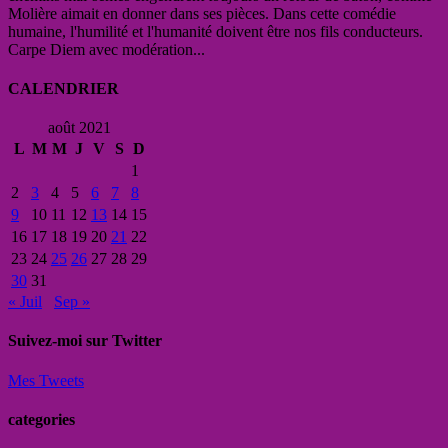
Molière aimait en donner dans ses pièces. Dans cette comédie
humaine, l'humilité et l'humanité doivent être nos fils conducteurs.
Carpe Diem avec modération...
CALENDRIER
août 2021
L
M
M
J
V
S
D
1
2
3
4
5
6
7
8
9
10
11
12
13
14
15
16
17
18
19
20
21
22
23
24
25
26
27
28
29
30
31
« Juil
Sep »
Suivez-moi sur Twitter
Mes Tweets
categories