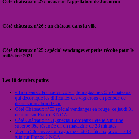
Côté châteaux n°27: focus sur l’appellation de Jurançon
Côté châteaux n°26 : un château dans la ville
Côté châteaux n°25 : spécial vendanges et petite récolte pour le
millésime 2021
Les 10 derniers potins
« Bordeaux : la crise viticole », le magazine Côté Châteaux
qui décortique les difficultés des vignerons en période de
déconsommation de vin
Côté Châteaux n°53 spécial vendanges en rouge, ce jeudi 31
octobre sur France 3 NOA
Côté Châteaux n°51, spécial Bordeaux Fête le Vin: une
superbe fête résumée en un magazine de 28 minutes
Vive la 50e cuvée du magazine Côté Châteaux, à voir le 13
juin sur France 3 NOA