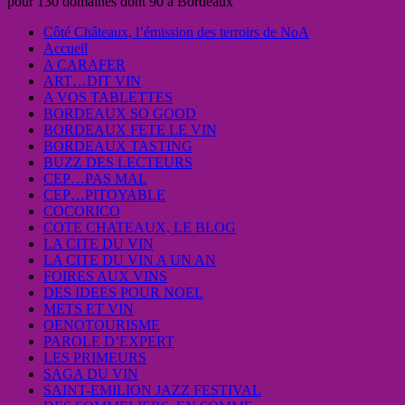
pour 130 domaines dont 90 à Bordeaux
Côté Châteaux, l’émission des terroirs de NoA
Accueil
A CARAFER
ART…DIT VIN
A VOS TABLETTES
BORDEAUX SO GOOD
BORDEAUX FETE LE VIN
BORDEAUX TASTING
BUZZ DES LECTEURS
CEP…PAS MAL
CEP…PITOYABLE
COCORICO
COTE CHATEAUX, LE BLOG
LA CITE DU VIN
LA CITE DU VIN A UN AN
FOIRES AUX VINS
DES IDEES POUR NOEL
METS ET VIN
OENOTOURISME
PAROLE D’EXPERT
LES PRIMEURS
SAGA DU VIN
SAINT-EMILION JAZZ FESTIVAL