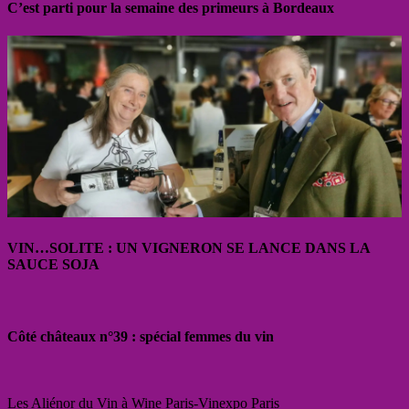
C’est parti pour la semaine des primeurs à Bordeaux
VIN…SOLITE : UN VIGNERON SE LANCE DANS LA
SAUCE SOJA
Côté châteaux n°39 : spécial femmes du vin
Les Aliénor du Vin à Wine Paris-Vinexpo Paris