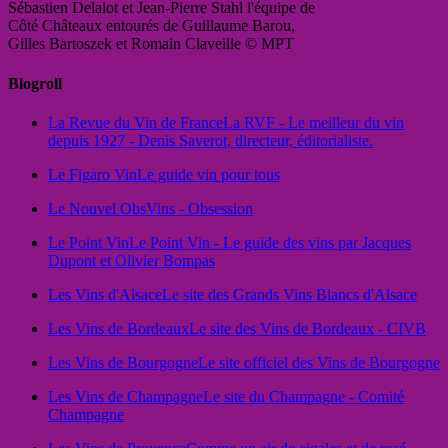
Sébastien Delalot et Jean-Pierre Stahl l'équipe de
Côté Châteaux entourés de Guillaume Barou,
Gilles Bartoszek et Romain Claveille © MPT
Blogroll
La Revue du Vin de France
La RVF - Le meilleur du vin
depuis 1927 - Denis Saverot, directeur, éditorialiste.
Le Figaro Vin
Le guide vin pour tous
Le Nouvel Obs
Vins - Obsession
Le Point Vin
Le Point Vin - Le guide des vins par Jacques
Dupont et Olivier Bompas
Les Vins d'Alsace
Le site des Grands Vins Blancs d'Alsace
Les Vins de Bordeaux
Le site des Vins de Bordeaux - CIVB
Les Vins de Bourgogne
Le site officiel des Vins de Bourgogne
Les Vins de Champagne
Le site du Champagne - Comité
Champagne