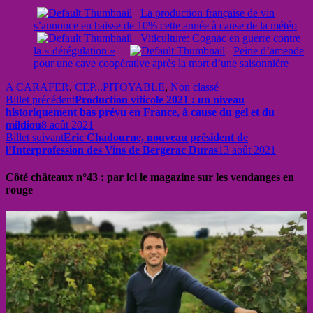
La production française de vin
s’annonce en baisse de 10% cette année à cause de la météo
Viticulture: Cognac en guerre contre
la « dérégulation »
Peine d’amende
pour une cave coopérative après la mort d’une saisonnière
A CARAFER
,
CEP...PITOYABLE
,
Non classé
Billet précédent
Production viticole 2021 : un niveau
historiquement bas prévu en France, à cause du gel et du
mildiou
8 août 2021
Billet suivant
Eric Chadourne, nouveau président de
l’Interprofession des Vins de Bergerac Duras
13 août 2021
Côté châteaux n°43 : par ici le magazine sur les vendanges en
rouge