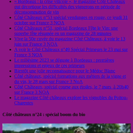
« Bordeaux : la crise viticole », le magazine Côté Châteaux
qui décortique les difficultés des vignerons en période de
déconsommation de vin
Côté Châteaux n°53 spécial vendanges en rouge, ce jeudi 31
octobre sur France 3 NOA
Côté Châteaux n°51, spécial Bordeaux Fête le Vin: une
superbe fête résumée en un magazine de 28 minutes
Vive la 50e cuvée du magazine Côté Châteaux, à voir le 13
juin sur France 3 NOA
A voir le Côté Châteaux n°49 Spécial Primeurs le 23 mai sur
France 3 NOA
Le millésime 2023 se déguste à Bordeaux : premières
impressions et enjeux de ces primeurs
Bientôt une jolie reconnaissance pour le Médoc Blanc
Côté châteaux, spécial formations aux métiers de la vigne et
du vin, le 28 mars sur France 3 NoA
Côté Châteaux, spécial course aux étoiles, le 7 mars à 20h40
sur France 3 NOA
Le magazine Côté châteaux explore les vignobles du Poitou-
Charentes
Côté châteaux n°24 : spécial boom du bio