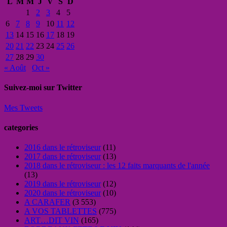
L
M
M
J
V
S
D
1
2
3
4
5
6
7
8
9
10
11
12
13
14
15
16
17
18
19
20
21
22
23
24
25
26
27
28
29
30
« Août
Oct »
Suivez-moi sur Twitter
Mes Tweets
categories
2016 dans le rétroviseur
(11)
2017 dans le rétroviseur
(13)
2018 dans le rétroviseur : les 12 faits marquants de l'année
(13)
2019 dans le rétroviseur
(12)
2020 dans le rétroviseur
(10)
A CARAFER
(3 553)
A VOS TABLETTES
(775)
ART…DIT VIN
(165)