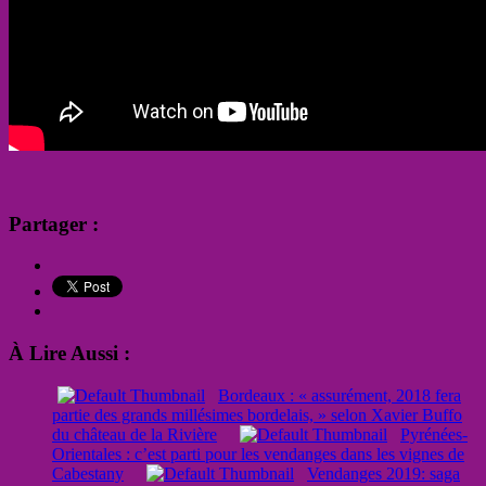
Partager :
À Lire Aussi :
Bordeaux : « assurément, 2018 fera
partie des grands millésimes bordelais, » selon Xavier Buffo
du château de la Rivière
Pyrénées-
Orientales : c’est parti pour les vendanges dans les vignes de
Cabestany
Vendanges 2019: saga