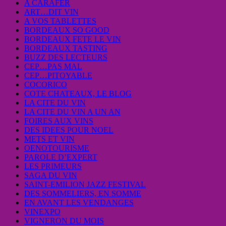
A CARAFER
ART…DIT VIN
A VOS TABLETTES
BORDEAUX SO GOOD
BORDEAUX FETE LE VIN
BORDEAUX TASTING
BUZZ DES LECTEURS
CEP…PAS MAL
CEP…PITOYABLE
COCORICO
COTE CHATEAUX, LE BLOG
LA CITE DU VIN
LA CITE DU VIN A UN AN
FOIRES AUX VINS
DES IDEES POUR NOEL
METS ET VIN
OENOTOURISME
PAROLE D’EXPERT
LES PRIMEURS
SAGA DU VIN
SAINT-EMILION JAZZ FESTIVAL
DES SOMMELIERS, EN SOMME
EN AVANT LES VENDANGES
VINEXPO
VIGNERON DU MOIS