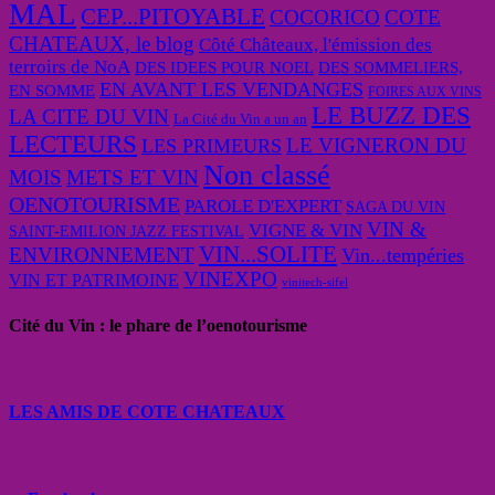
MAL
CEP...PITOYABLE
COCORICO
COTE
CHATEAUX, le blog
Côté Châteaux, l'émission des
terroirs de NoA
DES IDEES POUR NOEL
DES SOMMELIERS,
EN AVANT LES VENDANGES
EN SOMME
FOIRES AUX VINS
LE BUZZ DES
LA CITE DU VIN
La Cité du Vin a un an
LECTEURS
LE VIGNERON DU
LES PRIMEURS
Non classé
MOIS
METS ET VIN
OENOTOURISME
PAROLE D'EXPERT
SAGA DU VIN
VIN &
VIGNE & VIN
SAINT-EMILION JAZZ FESTIVAL
VIN...SOLITE
ENVIRONNEMENT
Vin...tempéries
VINEXPO
VIN ET PATRIMOINE
vinitech-sifel
Cité du Vin : le phare de l’oenotourisme
LES AMIS DE COTE CHATEAUX