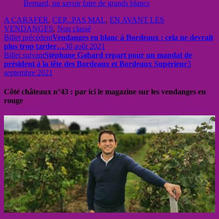
Bernard, un savoir faire de grands blancs
A CARAFER
,
CEP...PAS MAL
,
EN AVANT LES
VENDANGES
,
Non classé
Billet précédent
Vendanges en blanc à Bordeaux : cela ne devrait
plus trop tarder…
30 août 2021
Billet suivant
Stéphane Gabard repart pour un mandat de
président à la tête des Bordeaux et Bordeaux Supérieur
3
septembre 2021
Côté châteaux n°43 : par ici le magazine sur les vendanges en
rouge