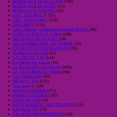
BORDEAUX FETE LE VIN
(144)
BORDEAUX SO GOOD
(15)
BORDEAUX TASTING
(33)
CEP…PAS MAL
(1 721)
CEP…PITOYABLE
(238)
COCORICO
(123)
Côté Châteaux, l'émission des terroirs de NoA
(60)
COTE CHATEAUX, le blog
(108)
DES IDEES POUR NOEL
(28)
DES SOMMELIERS, EN SOMME
(32)
EN AVANT LES VENDANGES
(85)
FOIRES AUX VINS
(11)
LA CITE DU VIN
(134)
La Cité du Vin a un an
(16)
LE BUZZ DES LECTEURS
(401)
LE VIGNERON DU MOIS
(104)
LES PRIMEURS
(87)
METS ET VIN
(121)
Non classé
(1 228)
OENOTOURISME
(151)
PAROLE D'EXPERT
(65)
SAGA DU VIN
(24)
SAINT-EMILION JAZZ FESTIVAL
(21)
VIGNE & VIN
(55)
VIN & ENVIRONNEMENT
(134)