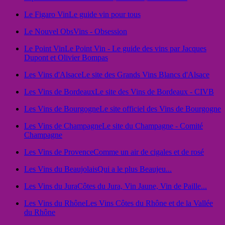
Le Figaro Vin
Le guide vin pour tous
Le Nouvel Obs
Vins - Obsession
Le Point Vin
Le Point Vin - Le guide des vins par Jacques
Dupont et Olivier Bompas
Les Vins d'Alsace
Le site des Grands Vins Blancs d'Alsace
Les Vins de Bordeaux
Le site des Vins de Bordeaux - CIVB
Les Vins de Bourgogne
Le site officiel des Vins de Bourgogne
Les Vins de Champagne
Le site du Champagne - Comité
Champagne
Les Vins de Provence
Comme un air de cigales et de rosé
Les Vins du Beaujolais
Qui a le plus Beaujeu...
Les Vins du Jura
Côtes du Jura, Vin Jaune, Vin de Paille...
Les Vins du Rhône
Les Vins Côtes du Rhône et de la Vallée
du Rhône