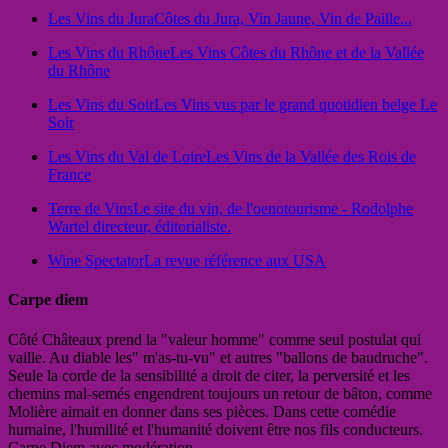
Les Vins du Jura
Côtes du Jura, Vin Jaune, Vin de Paille...
Les Vins du Rhône
Les Vins Côtes du Rhône et de la Vallée
du Rhône
Les Vins du Soir
Les Vins vus par le grand quotidien belge Le
Soir
Les Vins du Val de Loire
Les Vins de la Vallée des Rois de
France
Terre de Vins
Le site du vin, de l'oenotourisme - Rodolphe
Wartel directeur, éditorialiste.
Wine Spectator
La revue référence aux USA
Carpe diem
Côté Châteaux prend la "valeur homme" comme seul postulat qui
vaille. Au diable les" m'as-tu-vu" et autres "ballons de baudruche".
Seule la corde de la sensibilité a droit de citer, la perversité et les
chemins mal-semés engendrent toujours un retour de bâton, comme
Molière aimait en donner dans ses pièces. Dans cette comédie
humaine, l'humilité et l'humanité doivent être nos fils conducteurs.
Carpe Diem avec modération...