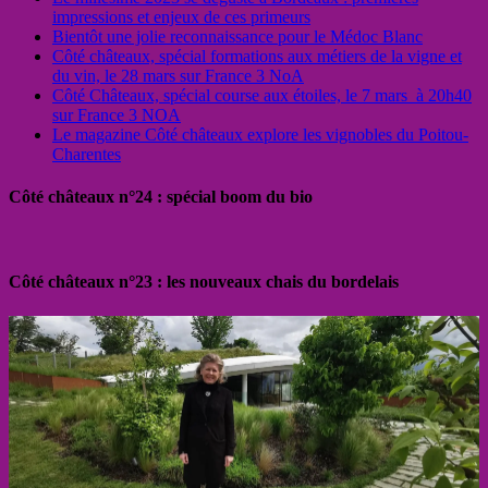
impressions et enjeux de ces primeurs
Bientôt une jolie reconnaissance pour le Médoc Blanc
Côté châteaux, spécial formations aux métiers de la vigne et
du vin, le 28 mars sur France 3 NoA
Côté Châteaux, spécial course aux étoiles, le 7 mars à 20h40
sur France 3 NOA
Le magazine Côté châteaux explore les vignobles du Poitou-
Charentes
Côté châteaux n°24 : spécial boom du bio
Côté châteaux n°23 : les nouveaux chais du bordelais