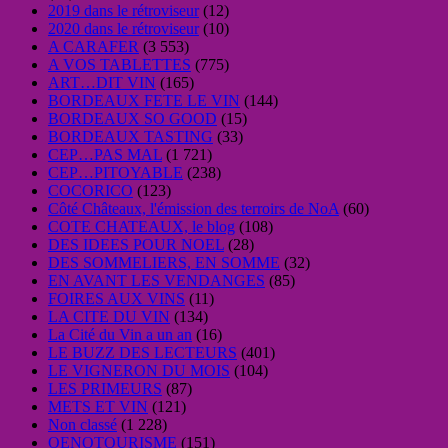
2019 dans le rétroviseur
(12)
2020 dans le rétroviseur
(10)
A CARAFER
(3 553)
A VOS TABLETTES
(775)
ART…DIT VIN
(165)
BORDEAUX FETE LE VIN
(144)
BORDEAUX SO GOOD
(15)
BORDEAUX TASTING
(33)
CEP…PAS MAL
(1 721)
CEP…PITOYABLE
(238)
COCORICO
(123)
Côté Châteaux, l'émission des terroirs de NoA
(60)
COTE CHATEAUX, le blog
(108)
DES IDEES POUR NOEL
(28)
DES SOMMELIERS, EN SOMME
(32)
EN AVANT LES VENDANGES
(85)
FOIRES AUX VINS
(11)
LA CITE DU VIN
(134)
La Cité du Vin a un an
(16)
LE BUZZ DES LECTEURS
(401)
LE VIGNERON DU MOIS
(104)
LES PRIMEURS
(87)
METS ET VIN
(121)
Non classé
(1 228)
OENOTOURISME
(151)