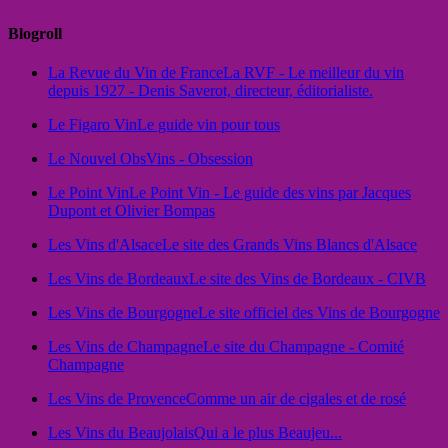
Blogroll
La Revue du Vin de France
La RVF - Le meilleur du vin
depuis 1927 - Denis Saverot, directeur, éditorialiste.
Le Figaro Vin
Le guide vin pour tous
Le Nouvel Obs
Vins - Obsession
Le Point Vin
Le Point Vin - Le guide des vins par Jacques
Dupont et Olivier Bompas
Les Vins d'Alsace
Le site des Grands Vins Blancs d'Alsace
Les Vins de Bordeaux
Le site des Vins de Bordeaux - CIVB
Les Vins de Bourgogne
Le site officiel des Vins de Bourgogne
Les Vins de Champagne
Le site du Champagne - Comité
Champagne
Les Vins de Provence
Comme un air de cigales et de rosé
Les Vins du Beaujolais
Qui a le plus Beaujeu...