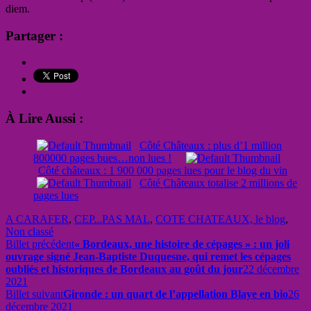
diem.
Partager :
À Lire Aussi :
Côté Châteaux : plus d’1 million
800000 pages bues…non lues !
Côté châteaux : 1 900 000 pages lues pour le blog du vin
Côté Châteaux totalise 2 millions de
pages lues
A CARAFER
,
CEP...PAS MAL
,
COTE CHATEAUX, le blog
,
Non classé
Billet précédent
« Bordeaux, une histoire de cépages » : un joli
ouvrage signé Jean-Baptiste Duquesne, qui remet les cépages
oubliés et historiques de Bordeaux au goût du jour
22 décembre
2021
Billet suivant
Gironde : un quart de l’appellation Blaye en bio
26
décembre 2021