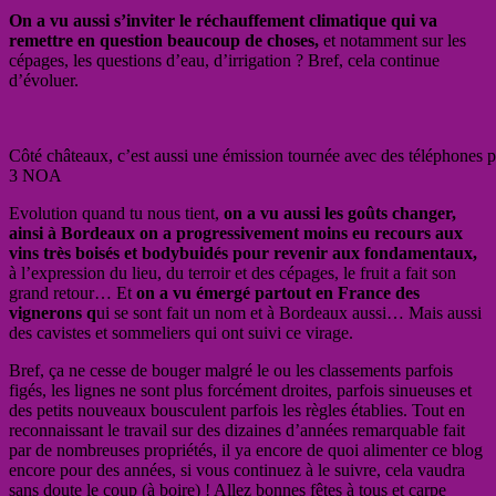
On a vu aussi s’inviter le réchauffement climatique qui va
remettre en question beaucoup de choses,
et notamment sur les
cépages, les questions d’eau, d’irrigation ? Bref, cela continue
d’évoluer.
Côté châteaux, c’est aussi une émission tournée avec des téléphones
3 NOA
Evolution quand tu nous tient,
on a vu aussi les goûts changer,
ainsi à Bordeaux on a progressivement moins eu recours aux
vins très boisés et bodybuidés pour revenir aux fondamentaux,
à l’expression du lieu, du terroir et des cépages, le fruit a fait son
grand retour… Et
on a vu émergé partout en France des
vignerons q
ui se sont fait un nom et à Bordeaux aussi… Mais aussi
des cavistes et sommeliers qui ont suivi ce virage.
Bref, ça ne cesse de bouger malgré le ou les classements parfois
figés, les lignes ne sont plus forcément droites, parfois sinueuses et
des petits nouveaux bousculent parfois les règles établies. Tout en
reconnaissant le travail sur des dizaines d’années remarquable fait
par de nombreuses propriétés, il ya encore de quoi alimenter ce blog
encore pour des années, si vous continuez à le suivre, cela vaudra
sans doute le coup (à boire) ! Allez bonnes fêtes à tous et carpe