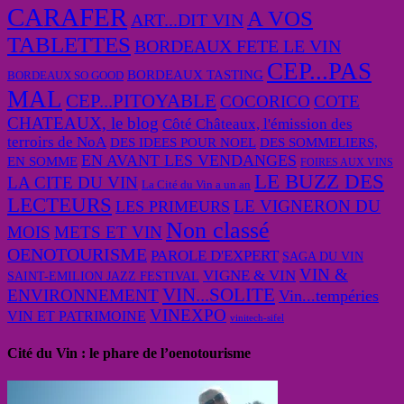
CARAFER
A VOS
ART...DIT VIN
TABLETTES
BORDEAUX FETE LE VIN
CEP...PAS
BORDEAUX TASTING
BORDEAUX SO GOOD
MAL
CEP...PITOYABLE
COCORICO
COTE
CHATEAUX, le blog
Côté Châteaux, l'émission des
terroirs de NoA
DES IDEES POUR NOEL
DES SOMMELIERS,
EN AVANT LES VENDANGES
EN SOMME
FOIRES AUX VINS
LE BUZZ DES
LA CITE DU VIN
La Cité du Vin a un an
LECTEURS
LE VIGNERON DU
LES PRIMEURS
Non classé
MOIS
METS ET VIN
OENOTOURISME
PAROLE D'EXPERT
SAGA DU VIN
VIN &
VIGNE & VIN
SAINT-EMILION JAZZ FESTIVAL
VIN...SOLITE
ENVIRONNEMENT
Vin...tempéries
VINEXPO
VIN ET PATRIMOINE
vinitech-sifel
Cité du Vin : le phare de l’oenotourisme