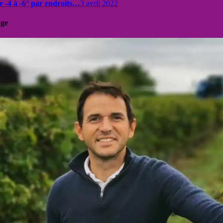
De -4 à -6° par endroits…
3 avril 2022
uge