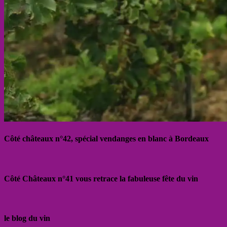
Côté châteaux n°42, spécial vendanges en blanc à Bordeaux
Côté Châteaux n°41 vous retrace la fabuleuse fête du vin
le blog du vin