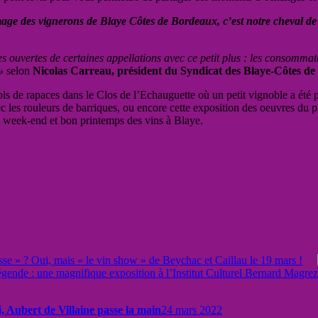
mage des vignerons de Blaye Côtes de Bordeaux, c’est notre cheval de 
es ouvertes de certaines appellations avec ce petit plus : les consommat
»
selon
Nicolas Carreau, président du Syndicat des Blaye-Côtes d
 de rapaces dans le Clos de l’Echauguette où un petit vignoble a été 
c les rouleurs de barriques, ou encore cette exposition des oeuvres du ph
n week-end et bon printemps des vins à Blaye.
e » ? Oui, mais « le vin show » de Beychac et Caillau le 19 mars !
légende : une magnifique exposition à l’Institut Culturel Bernard Magrez
, Aubert de Villaine passe la main
24 mars 2022