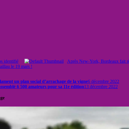
s identifié
Après New-York, Bordeaux fait r
illau le 19 mars !
clament un plan social d’arrachage de la vigne
6 décembre 2022
ssemblé 6 500 amateurs pour sa 11e édition
13 décembre 2022
uge