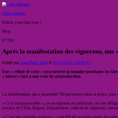
Côté châteaux
Entrez, c'est chai vous !
Blog
07
Déc
Après la manifestation des vignerons, une «
Publié par
Jean-Pierre Stahl
le
07/12/2022 à 18:00:17
Une « cellule de crise » sera ouverte la semaine prochaine en Giro
« misère » face à une crise de surproduction.
La manifestation, qui a rassemblé 700 personnes selon la police, plus d
« Ce n’est pas possible »
, a-t-on répondu en préfecture, où une délégat
services de l’Etat, Région, Département, collectif de vignerons, inte
« C’est une véritable avancée »
, s’est félicité un porte-parole des viti