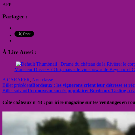
AFP
Partager :
À Lire Aussi :
Drame du château de la Rivière: le corp
Monsieur Dusse » ? Oui, mais « le vin show » de Beychac et Ca
A CARAFER
,
Non classé
Billet précédent
Bordeaux : les vignerons crient leur détresse et ré
Billet suivant
Un nouveau succès populaire: Bordeaux Tasting a ra
Côté châteaux n°43 : par ici le magazine sur les vendanges en ro