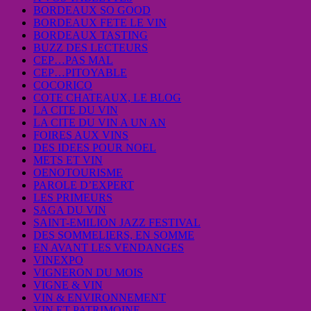
BORDEAUX SO GOOD
BORDEAUX FETE LE VIN
BORDEAUX TASTING
BUZZ DES LECTEURS
CEP…PAS MAL
CEP…PITOYABLE
COCORICO
COTE CHATEAUX, LE BLOG
LA CITE DU VIN
LA CITE DU VIN A UN AN
FOIRES AUX VINS
DES IDEES POUR NOEL
METS ET VIN
OENOTOURISME
PAROLE D’EXPERT
LES PRIMEURS
SAGA DU VIN
SAINT-EMILION JAZZ FESTIVAL
DES SOMMELIERS, EN SOMME
EN AVANT LES VENDANGES
VINEXPO
VIGNERON DU MOIS
VIGNE & VIN
VIN & ENVIRONNEMENT
VIN ET PATRIMOINE