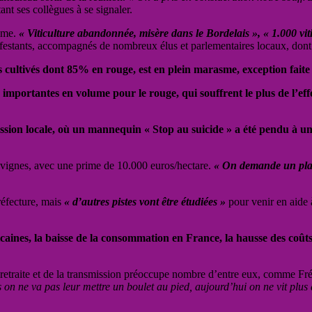
itant ses collègues à se signaler.
alme.
« Viticulture abandonnée, misère dans le Bordelais », « 1.000 v
ifestants, accompagnés de nombreux élus et parlementaires locaux, dont 
cultivés dont 85% en rouge, est en plein marasme, exception faite 
importantes en volume pour le rouge, qui souffrent le plus de l’eff
ession locale, où un mannequin « Stop au suicide » a été pendu à un
e vignes, avec une prime de 10.000 euros/hectare.
« On demande un plan 
réfecture, mais
« d’autres pistes vont être étudiées »
pour venir en aide à
éricaines, la baisse de la consommation en France, la hausse des co
 retraite et de la transmission préoccupe nombre d’entre eux, comme Fr
 on ne va pas leur mettre un boulet au pied, aujourd’hui on ne vit plus 