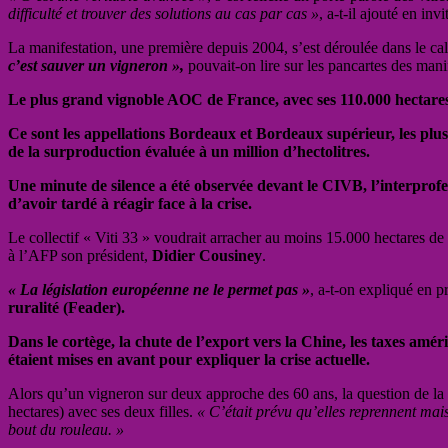
difficulté et trouver des solutions au cas par cas »
, a-t-il ajouté en inv
La manifestation, une première depuis 2004, s’est déroulée dans le c
c’est sauver un vigneron »,
pouvait-on lire sur les pancartes des man
Le plus grand vignoble AOC de France, avec ses 110.000 hectares 
Ce sont les appellations Bordeaux et Bordeaux supérieur, les plus 
de la surproduction évaluée à un million d’hectolitres.
Une minute de silence a été observée devant le CIVB, l’interprof
d’avoir tardé à réagir face à la crise.
Le collectif « Viti 33 » voudrait arracher au moins 15.000 hectares d
à l’AFP son président,
Didier Cousiney
.
« La législation européenne ne le permet pas »
, a-t-on expliqué en p
ruralité (Feader).
Dans le cortège, la chute de l’export vers la Chine, les taxes am
étaient mises en avant pour expliquer la crise actuelle.
Alors qu’un vigneron sur deux approche des 60 ans, la question de la
hectares) avec ses deux filles.
« C’était prévu qu’elles reprennent mais
bout du rouleau. »