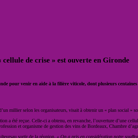
 cellule de crise » est ouverte en Gironde
nde pour venir en aide à la filière viticole, dont plusieurs centai
’un millier selon les organisateurs, visait à obtenir un « plan social » 
ion a été reçue. Celle-ci a obtenu, en revanche, l’ouverture d’une cellul
rprofession et organisme de gestion des vins de Bordeaux, Chambre d’agr
culteursau sortir de la réunion.
« On a pris en considération notre souffra