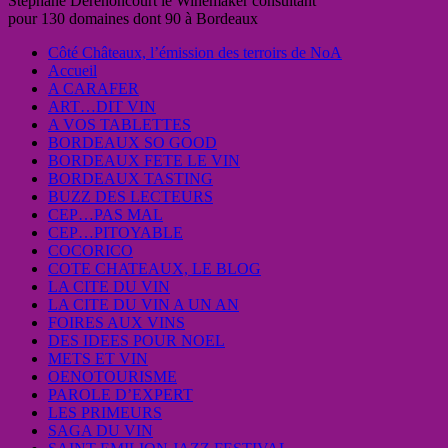
Stéphane Derenoncourt le Winemaker consultant
pour 130 domaines dont 90 à Bordeaux
Côté Châteaux, l’émission des terroirs de NoA
Accueil
A CARAFER
ART…DIT VIN
A VOS TABLETTES
BORDEAUX SO GOOD
BORDEAUX FETE LE VIN
BORDEAUX TASTING
BUZZ DES LECTEURS
CEP…PAS MAL
CEP…PITOYABLE
COCORICO
COTE CHATEAUX, LE BLOG
LA CITE DU VIN
LA CITE DU VIN A UN AN
FOIRES AUX VINS
DES IDEES POUR NOEL
METS ET VIN
OENOTOURISME
PAROLE D’EXPERT
LES PRIMEURS
SAGA DU VIN