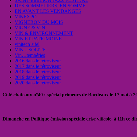
SAINT-EMILION JAZZ FESTIVAL
DES SOMMELIERS, EN SOMME
EN AVANT LES VENDANGES
VINEXPO
VIGNERON DU MOIS
VIGNE & VIN
VIN & ENVIRONNEMENT
VIN ET PATRIMOINE
vinitech-sifel
VIN…SOLITE
Vin…tempéries
2016 dans le rétroviseur
2017 dans le rétroviseur
2018 dans le rétroviseur
2019 dans le rétroviseur
2020 dans le rétroviseur
Côté châteaux n°40 : spécial primeurs de Bordeaux le 17 mai à 
Dimanche en Politique émission spéciale crise viticole, à 11h ce 