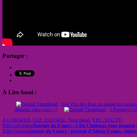
Partager :
À Lire Aussi :
Les Vins des Rois ou quand les monarq
déguster chez vous » !
5 Premiers Cru
A CARAFER
,
CEP...PAS MAL
,
Non classé
,
VIN...SOLITE
Billet précédent
Journée du 8 mars : Côté Châteaux vous propose 
Billet suivant
Journée du 8 mars : portrait d’Alexia Eymas, vigne