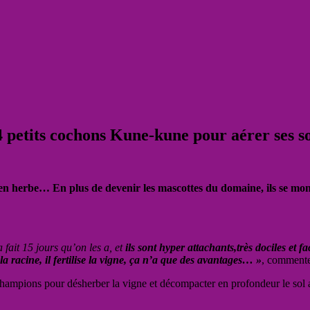
petits cochons Kune-kune pour aérer ses so
n herbe… En plus de devenir les mascottes du domaine, ils se mont
 fait 15 jours qu’on les a, et
ils sont hyper attachants,très dociles et f
la racine, il fertilise la vigne, ça n’a que des avantages… »
, comment
hampions pour désherber la vigne et décompacter en profondeur le sol av