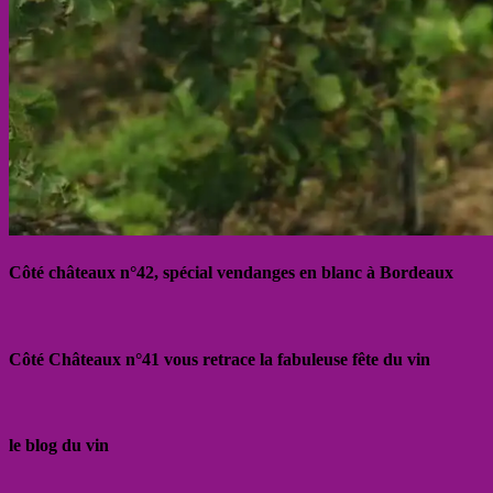
Côté châteaux n°42, spécial vendanges en blanc à Bordeaux
Côté Châteaux n°41 vous retrace la fabuleuse fête du vin
le blog du vin