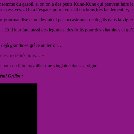
nsomme du gasoil, si on on a des petits Kune-Kune qui peuvent faire le j
es successives…On a l’espace pour avoir 20 cochons très facilement. »
leur gourmandise et ne devraient pas occasionner de dégâts dans la vign
blé…Et il leur faut aussi des légumes, des fruits pour des vitamines et qu’
e déjà grandiose grâce au terroir…
e est resté très frais… »
ur en faire travailler une vingtaine dans sa vigne.
émi Grillot :