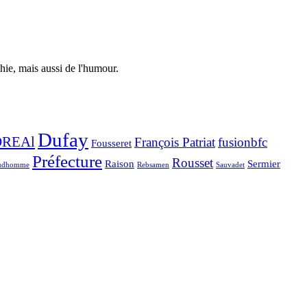
phie, mais aussi de l'humour.
Dufay
DREAl
François Patriat
fusionbfc
Fousseret
Préfecture
Rousset
Raison
Sermier
udhomme
Rebsamen
Sauvadet