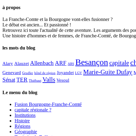
à propos
La Franche-Comte et la Bourgogne vont-elles fusionner ?
Le débat est ancien... Et passionné !
Retrouvez ici toute l'actualité de cette aventure. Les arguments des pou
Une histoire d'hommes et de femmes, de Franche-Comté, de Bourgogne
les mots du blog
Besançon
c
capitale
Allenbach
ARF
Alary
Alauzet
ARS
Marie-Guite Dufay
Genevard
Joyandet
M
Grudler
hôtel de région
LGV
Valls
Sénat
TER
Vesoul
Thiébaut
Le menu du blog
Fusion Bourgogne-Franche-Comté
capitale régionale ?
Institutions
Histoire
Régions
Géographie