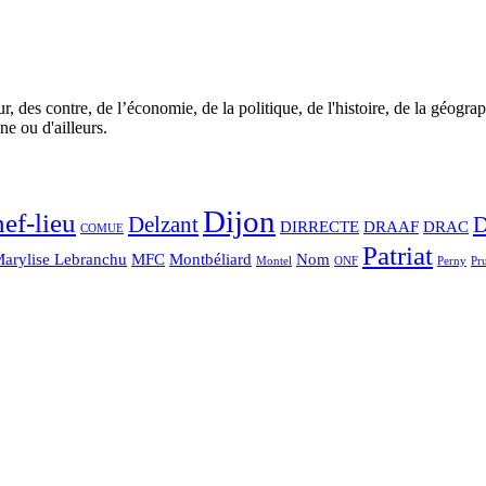
r, des contre, de l’économie, de la politique, de l'histoire, de la géogra
 ou d'ailleurs.
Dijon
hef-lieu
Delzant
DIRRECTE
DRAAF
DRAC
COMUE
Patriat
arylise Lebranchu
MFC
Montbéliard
Nom
Montel
ONF
Perny
Pr