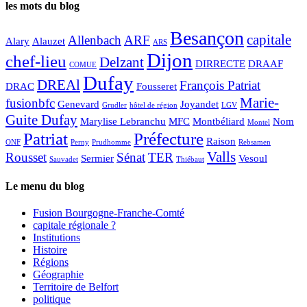
les mots du blog
Besançon
capitale
Allenbach
ARF
Alary
Alauzet
ARS
Dijon
chef-lieu
Delzant
DIRRECTE
DRAAF
COMUE
Dufay
DREAl
François Patriat
DRAC
Fousseret
Marie-
fusionbfc
Genevard
Joyandet
Grudler
hôtel de région
LGV
Guite Dufay
Marylise Lebranchu
MFC
Montbéliard
Nom
Montel
Patriat
Préfecture
Raison
ONF
Perny
Prudhomme
Rebsamen
Valls
Rousset
Sénat
TER
Sermier
Vesoul
Sauvadet
Thiébaut
Le menu du blog
Fusion Bourgogne-Franche-Comté
capitale régionale ?
Institutions
Histoire
Régions
Géographie
Territoire de Belfort
politique