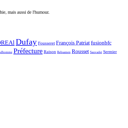
phie, mais aussi de l'humour.
Dufay
DREAl
François Patriat
fusionbfc
Fousseret
Préfecture
Rousset
Raison
Sermier
udhomme
Rebsamen
Sauvadet