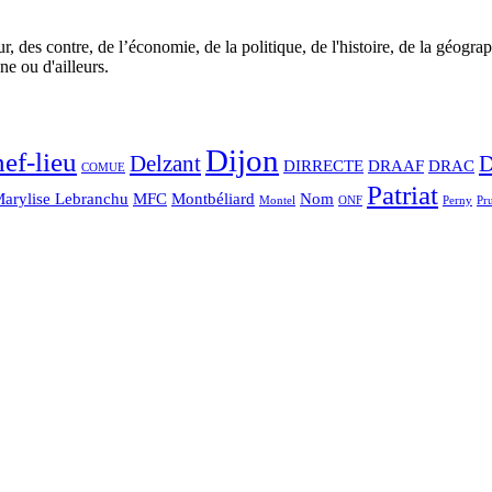
r, des contre, de l’économie, de la politique, de l'histoire, de la géogra
 ou d'ailleurs.
Dijon
hef-lieu
Delzant
DIRRECTE
DRAAF
DRAC
COMUE
Patriat
arylise Lebranchu
MFC
Montbéliard
Nom
Montel
ONF
Perny
Pr