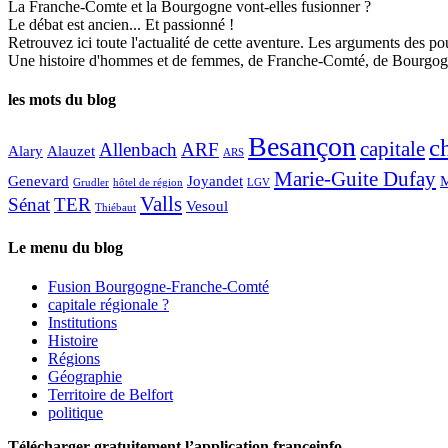
La Franche-Comte et la Bourgogne vont-elles fusionner ?
Le débat est ancien... Et passionné !
Retrouvez ici toute l'actualité de cette aventure. Les arguments des pou
Une histoire d'hommes et de femmes, de Franche-Comté, de Bourgogne
les mots du blog
Besançon
c
capitale
Allenbach
ARF
Alary
Alauzet
ARS
Marie-Guite Dufay
Genevard
Joyandet
M
Grudler
hôtel de région
LGV
Valls
Sénat
TER
Vesoul
Thiébaut
Le menu du blog
Fusion Bourgogne-Franche-Comté
capitale régionale ?
Institutions
Histoire
Régions
Géographie
Territoire de Belfort
politique
Télécharger gratuitement l’application franceinfo