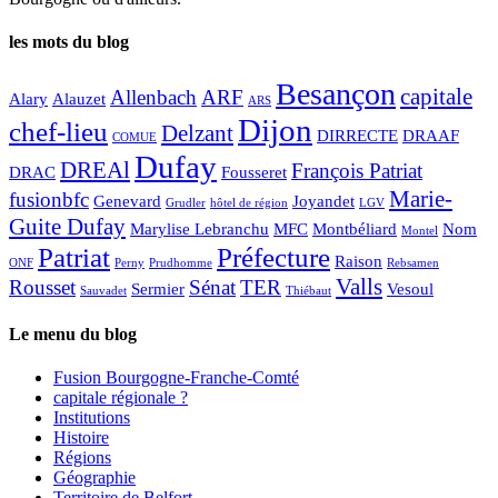
les mots du blog
Besançon
capitale
Allenbach
ARF
Alary
Alauzet
ARS
Dijon
chef-lieu
Delzant
DIRRECTE
DRAAF
COMUE
Dufay
DREAl
François Patriat
DRAC
Fousseret
Marie-
fusionbfc
Genevard
Joyandet
Grudler
hôtel de région
LGV
Guite Dufay
Marylise Lebranchu
MFC
Montbéliard
Nom
Montel
Patriat
Préfecture
Raison
ONF
Perny
Prudhomme
Rebsamen
Valls
Rousset
Sénat
TER
Sermier
Vesoul
Sauvadet
Thiébaut
Le menu du blog
Fusion Bourgogne-Franche-Comté
capitale régionale ?
Institutions
Histoire
Régions
Géographie
Territoire de Belfort