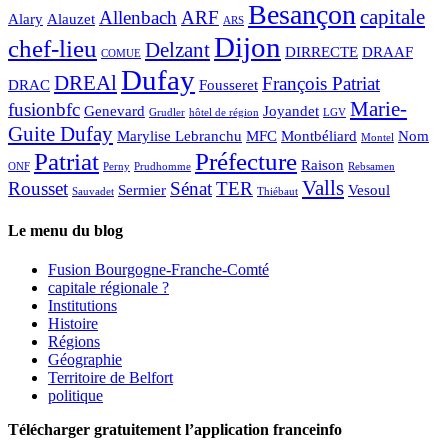
Besançon
capitale
Allenbach
ARF
Alary
Alauzet
ARS
Dijon
chef-lieu
Delzant
DIRRECTE
DRAAF
COMUE
Dufay
DREAl
François Patriat
DRAC
Fousseret
Marie-
fusionbfc
Genevard
Joyandet
Grudler
hôtel de région
LGV
Guite Dufay
Marylise Lebranchu
MFC
Montbéliard
Nom
Montel
Patriat
Préfecture
Raison
ONF
Perny
Prudhomme
Rebsamen
Valls
Rousset
Sénat
TER
Sermier
Vesoul
Sauvadet
Thiébaut
Le menu du blog
Fusion Bourgogne-Franche-Comté
capitale régionale ?
Institutions
Histoire
Régions
Géographie
Territoire de Belfort
politique
Télécharger gratuitement l’application franceinfo