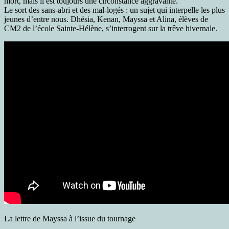
mort, mais il est toujours une circonstance aggravante.
Le sort des sans-abri et des mal-logés : un sujet qui interpelle les plus
jeunes d’entre nous. Dhésia, Kenan, Mayssa et Alina, élèves de
CM2 de l’école Sainte-Hélène, s’interrogent sur la trêve hivernale.
La lettre de Mayssa à l’issue du tournage