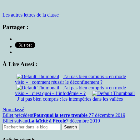
Les autres lettres de la classe
Partager :
À Lire Aussi :
J’ai pas bien compris « en mode
visio » : comment réussir le déconfinement ?
J’ai pas bien compris « en mode
visio » : c’est quoi « l’infodémie » ?
J’ai pas bien compris : les intempéries dans les vallées
Non classé
Billet précédent
Pourquoi la terre tremble ?
7 décembre 2019
Billet suivant
La laïcité à l’école
7 décembre 2019
Articles récents