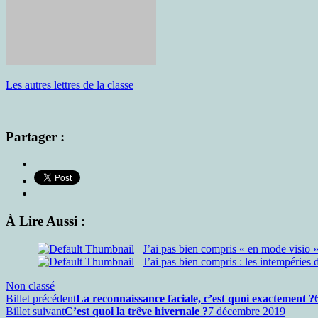
Les autres lettres de la classe
Partager :
À Lire Aussi :
J’ai pas bien compris « en mode visio 
J’ai pas bien compris : les intempéries 
Non classé
Billet précédent
La reconnaissance faciale, c’est quoi exactement ?
Billet suivant
C’est quoi la trêve hivernale ?
7 décembre 2019