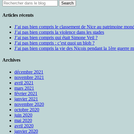
Articles récents
J’ai pas bien compris le classement de Nice au patrimoine m
J’ai pas bien compris la violence dans les stades
J’ai pas bien compris qui était Simone Veil ?
J’ai pas bien compris : c’est quoi un blob ?
J’ai pas bien compris la vie des Niçois pendant la 1ère guerre 
Archives
décembre 2021
novembre 2021
avril 2021
mars 2021
février 2021
janvier 2021
novembre 2020
octobre 2020
juin 2020
mai 2020
avril 2020
janvier 2020