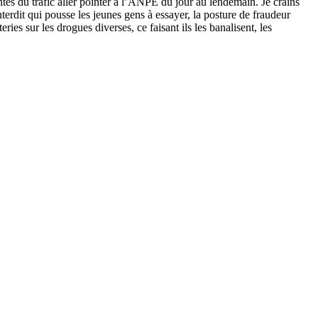
ntes du trafic aller pointer à l’ANPE du jour au lendemain. Je crains
nterdit qui pousse les jeunes gens à essayer, la posture de fraudeur
ies sur les drogues diverses, ce faisant ils les banalisent, les