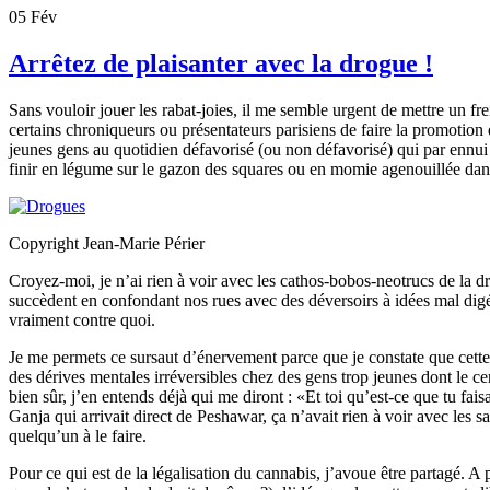
05
Fév
Arrêtez de plaisanter avec la drogue !
Sans vouloir jouer les rabat-joies, il me semble urgent de mettre un fre
certains chroniqueurs ou présentateurs parisiens de faire la promotion
jeunes gens au quotidien défavorisé (ou non défavorisé) qui par ennui a
finir en légume sur le gazon des squares ou en momie agenouillée dans
Copyright Jean-Marie Périer
Croyez-moi, je n’ai rien à voir avec les cathos-bobos-neotrucs de la d
succèdent en confondant nos rues avec des déversoirs à idées mal di
vraiment contre quoi.
Je me permets ce sursaut d’énervement parce que je constate que cette
des dérives mentales irréversibles chez des gens trop jeunes dont le ce
bien sûr, j’en entends déjà qui me diront : «Et toi qu’est-ce que tu fai
Ganja qui arrivait direct de Peshawar, ça n’avait rien à voir avec les s
quelqu’un à le faire.
Pour ce qui est de la légalisation du cannabis, j’avoue être partagé. A 