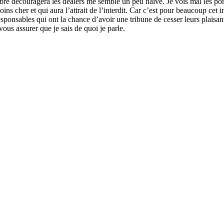
 libre découragera les dealers me semble un peu naïve. Je vois mal les po
ns cher et qui aura l’attrait de l’interdit. Car c’est pour beaucoup cet i
ponsables qui ont la chance d’avoir une tribune de cesser leurs plaisanter
vous assurer que je sais de quoi je parle.