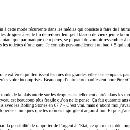
in à cette mode récurrente dans les médias qui consiste à faire de l’humou
 des drogues à seule fin de redorer leur petit blason de vieux jeune bra
utant que par manque de repères, se piquant de vouloir ressembler à celu
 les toilettes d’une gare. Je connais personnellement un bac + 5 qui auj
roite extrême qui fleurissent les rues des grandes villes ces temps-ci, 
gérées voire incomprises. Beaucoup d’entre eux manifestent pour être
 mode de la plaisanterie sur les drogues est tellement entrée dans les 
rveau est beaucoup plus fragile qu’on ne le pense. Ça fait quarante ans 
sais avec les Rolling Stones en 67 ? » C’est vrai, mais d’abord moi j’avai
aloperies chimiques que les mômes ingurgitent aujourd’hui. Et puis j’ai ar
part la possibilité de rapporter de l’argent à l’Etat, ce qui me semble to