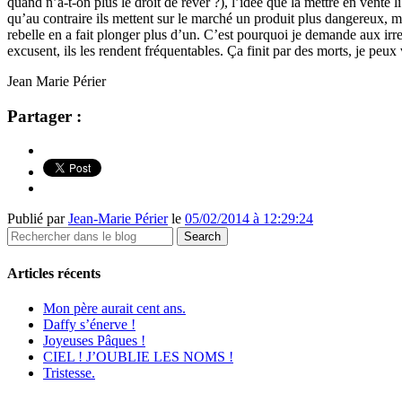
quand n’a-t-on plus le droit de rêver ?), l’idée que la mettre en vente
qu’au contraire ils mettent sur le marché un produit plus dangereux, moi
rebelle en a fait plonger plus d’un. C’est pourquoi je demande aux irres
excusent, ils les rendent fréquentables. Ça finit par des morts, je peux 
Jean Marie Périer
Partager :
Publié par
Jean-Marie Périer
le
05/02/2014 à 12:29:24
Articles récents
Mon père aurait cent ans.
Daffy s’énerve !
Joyeuses Pâques !
CIEL ! J’OUBLIE LES NOMS !
Tristesse.