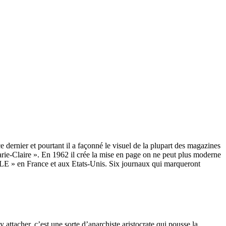
 dernier et pourtant il a façonné le visuel de la plupart des magazines
Marie-Claire ». En 1962 il crée la mise en page on ne peut plus moderne
ELLE » en France et aux Etats-Unis. Six journaux qui marqueront
 attacher, c’est une sorte d’anarchiste aristocrate qui pousse la