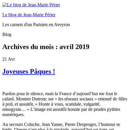
Le blog de Jean-Marie Périer
Les carnets d'un Parisien en Aveyron
Blog
Archives du mois :
avril 2019
21
Avr
Joyeuses Pâques !
Pardon pour le silence, mais la France d’aujourd’hui me fout le
cafard. Montrer Dutronc sur « les réseaux sociaux » entouré de filles
à poil, et aussitôt, « Honte à vous, scandale, vulgarité,
misogynie… » L’image est aussitôt honnie par de prudes pythies
numériques.
Au secours Coluche, Jean Yanne, Pierre Desproges, l’humour se
bride, l’heure n’est plus à la rigolade, aujourd’hui on juge, on