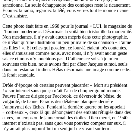
sanctionne. La seule échappatoire des comiques reste le ricanement.
Écoutez la radio, regardez la télé, vous verrez tout le monde ricane.
C’est sinistre.
Cette photo était faite en 1968 pour le journal « LUI, le magazine de
l’homme moderne ». Désormais la voilà bien tristouille la modernité.
Non mesdames, il n’y avait aucun mépris dans cette photographie,
ce n’était qu’une illustration un peu primaire de sa chanson « J’aime
les filles ! ». Et celles qui posaient ce jour-là étaient très contentes,
elles s’amusaient comme nous, avec nous, il n’y avait aucun geste
salace et nous n’y touchions pas. D’ailleurs ce soir-là je m’en
souviens très bien, nous avions fini par dîner Jacques et moi, seuls
dans un restaurant indien. Hélas désormais une image comme celle-
là ferait scandale.
Drôle d’époque où certains peuvent placarder « Mort au président
! » sur internet sans que ça n’ait l’air de choquer grand monde.
Pauvre France dirigée par
Facebook, ce déversoir de bêtise, de
vulgarité, de haine. Paradis des délateurs planqués derrière
l’anonymat des lâches. Pendant la dernière guerre on les appelait
« corbeaux », ceux-là qui dénonçaient des enfants réfugiés dans des
caves, un temps ou le jaune ornait les étoiles. Dieu merci, en 1940
internet n’existait pas, sans quoi vous pouviez compter sur eux, il
n’y aurait plus aujourd’hui un seul juif de vivant sur terre.