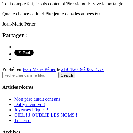
Tout compte fait, je suis content d’être vieux. Et vive la nostalgie.
Quelle chance ce fut d’être jeune dans les années 60…
Jean-Marie Périer
Partager :
Publié par
Jean-Marie Périer
le
21/04/2019 à 06:14:57
Articles récents
Mon père aurait cent ans.
Daffy s’énerve !
Joyeuses Pâques !
CIEL ! J’OUBLIE LES NOMS !
Tristesse.
Archives