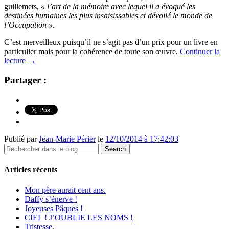
guillemets,
« l’art de la mémoire avec lequel il a évoqué les
destinées humaines les plus insaisissables et dévoilé le monde de
l’Occupation »
.
C’est merveilleux puisqu’il ne s’agit pas d’un prix pour un livre en
particulier mais pour la cohérence de toute son œuvre.
Continuer la
lecture
→
Partager :
Publié par
Jean-Marie Périer
le
12/10/2014 à 17:42:03
Articles récents
Mon père aurait cent ans.
Daffy s’énerve !
Joyeuses Pâques !
CIEL ! J’OUBLIE LES NOMS !
Tristesse.