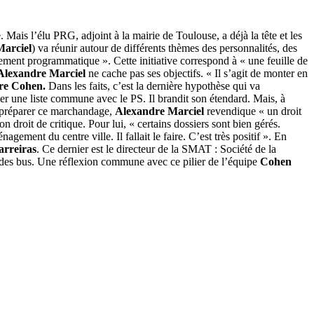
ais l’élu PRG, adjoint à la mairie de Toulouse, a déjà la tête et les
Marciel
) va réunir autour de différents thèmes des personnalités, des
lement programmatique ». Cette initiative correspond à « une feuille de
Alexandre Marciel
ne cache pas ses objectifs. « Il s’agit de monter en
rre Cohen.
Dans les
faits, c’est la dernière hypothèse qui va
r une liste commune avec le PS. Il brandit son étendard. Mais, à
de préparer ce marchandage,
Alexandre Marciel
revendique « un droit
n droit de critique. Pour lui, « certains dossiers sont bien gérés.
agement du centre ville. Il fallait le faire. C’est très positif ». En
arreiras
. Ce dernier est le directeur de la SMAT : Société de la
e des bus. Une réflexion commune avec ce pilier de l’équipe
Cohen