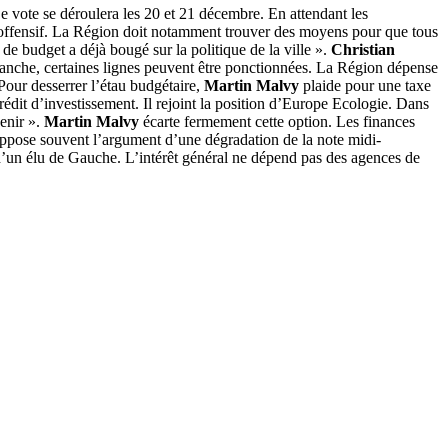
Le vote se déroulera les 20 et 21 décembre. En attendant les
t offensif. La Région doit notamment trouver des moyens pour que tous
de budget a déjà bougé sur la politique de la ville ».
Christian
evanche, certaines lignes peuvent être ponctionnées. La Région dépense
Pour desserrer l’étau budgétaire,
Martin Malvy
plaide pour une taxe
 crédit d’investissement. Il rejoint la position d’Europe Ecologie. Dans
enir ».
Martin Malvy
écarte fermement cette option. Les finances
l oppose souvent l’argument d’une dégradation de la note midi-
d’un élu de Gauche. L’intérêt général ne dépend pas des agences de