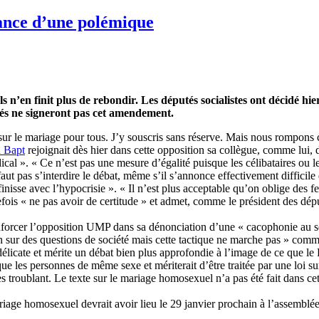
sance d’une polémique
ls n’en finit plus de rebondir. Les députés socialistes ont décidé
utés ne signeront pas cet amendement.
r sur le mariage pour tous. J’y souscris sans réserve. Mais nous rompons
 Bapt
rejoignait dès hier dans cette opposition sa collègue, comme lui,
al ». « Ce n’est pas une mesure d’égalité puisque les célibataires ou le
faut pas s’interdire le débat, même s’il s’annonce effectivement difficile
inisse avec l’hypocrisie ». « Il n’est plus acceptable qu’on oblige des f
fois « ne pas avoir de certitude » et admet, comme le président des dé
renforcer l’opposition UMP dans sa dénonciation d’une « cacophonie au 
on sur des questions de société mais cette tactique ne marche pas » com
licate et mérite un débat bien plus approfondie à l’image de ce que le Pr
les personnes de même sexe et mériterait d’être traitée par une loi sur
s troublant. Le texte sur le mariage homosexuel n’a pas été fait dans cet
ariage homosexuel devrait avoir lieu le 29 janvier prochain à l’assemblée