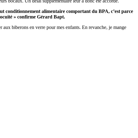
eurs bocaux. Un délai supplémentaire leur a donc été accordé.
de tout conditionnement alimentaire comportant du BPA, c’est parce
innocuité » confirme Gérard Bapt.
asser aux biberons en verre pour mes enfants. En revanche, je mange