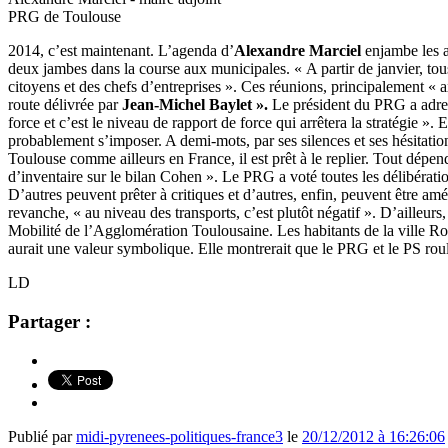
PRG de Toulouse
2014, c’est maintenant. L’agenda d’
Alexandre Marciel
enjambe les a
deux jambes dans la course aux municipales. « A partir de janvier, tous
citoyens et des chefs d’entreprises ». Ces réunions, principalement « 
route délivrée par
Jean-Michel Baylet ».
Le président du PRG a adres
force et c’est le niveau de rapport de force qui arrêtera la stratégie ».
probablement s’imposer. A demi-mots, par ses silences et ses hésitatio
Toulouse comme ailleurs en France, il est prêt à le replier. Tout dépen
d’inventaire sur le bilan Cohen ». Le PRG a voté toutes les délibérat
D’autres peuvent prêter à critiques et d’autres, enfin, peuvent être améli
revanche, « au niveau des transports, c’est plutôt négatif ». D’ailleurs
Mobilité de l’Agglomération Toulousaine. Les habitants de la ville Ro
aurait une valeur symbolique. Elle montrerait que le PRG et le PS rou
LD
Partager :
Publié par
midi-pyrenees-politiques-france3
le
20/12/2012 à 16:26:06