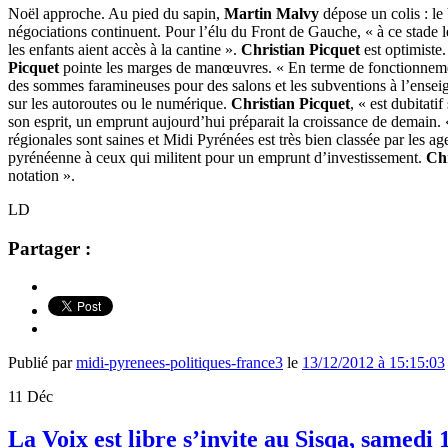
Noël approche. Au pied du sapin,
Martin Malvy
dépose un colis : l
négociations continuent. Pour l’élu du Front de Gauche, « à ce stade
les enfants aient accès à la cantine ».
Christian Picquet
est optimiste.
Picquet
pointe les marges de manœuvres. « En terme de fonctionnem
des sommes faramineuses pour des salons et les subventions à l’enseig
sur les autoroutes ou le numérique.
Christian Picquet
, « est dubitati
son esprit, un emprunt aujourd’hui préparait la croissance de demain.
régionales sont saines et Midi Pyrénées est très bien classée par les a
pyrénéenne à ceux qui militent pour un emprunt d’investissement.
Chr
notation ».
LD
Partager :
Publié par
midi-pyrenees-politiques-france3
le
13/12/2012 à 15:15:03
11
Déc
La Voix est libre s’invite au Sisqa, samed