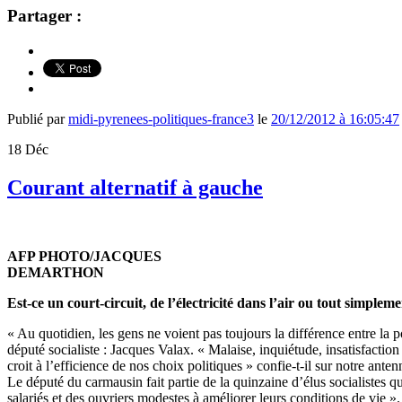
Partager :
Publié par
midi-pyrenees-politiques-france3
le
20/12/2012 à 16:05:47
18
Déc
Courant alternatif à gauche
AFP PHOTO/JACQUES
DEMARTHON
Est-ce un court-circuit, de l’électricité dans l’air ou tout simplem
« Au quotidien, les gens ne voient pas toujours la différence entre l
député socialiste : Jacques Valax. « Malaise, inquiétude, insatisfactio
croit à l’efficience de nos choix politiques » confie-t-il sur notre anten
Le député du carmausin fait partie de la quinzaine d’élus socialistes qui
salariés et des ouvriers modestes à améliorer leurs conditions de vie 