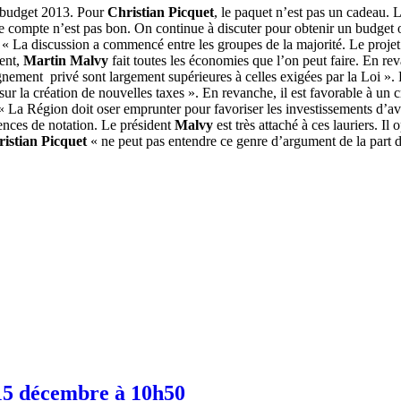
e budget 2013. Pour
Christian Picquet
, le paquet n’est pas un cadeau. 
 le compte n’est pas bon. On continue à discuter pour obtenir un budge
 « La discussion a commencé entre les groupes de la majorité. Le projet 
ent,
Martin Malvy
fait toutes les économies que l’on peut faire. En r
nement privé sont largement supérieures à celles exigées par la Loi ». 
f sur la création de nouvelles taxes ». En revanche, il est favorable à un
 « La Région doit oser emprunter pour favoriser les investissements d’av
gences de notation. Le président
Malvy
est très attaché à ces lauriers. I
istian Picquet
« ne peut pas entendre ce genre d’argument de la part 
i 15 décembre à 10h50