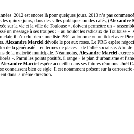
nnées. 2012 est encore là pour quelques jours. 2013 n’a pas commencé. M
 les quinze jours, dans des salles publiques ou des cafés, (
Alexandre 
axée sur la vie et la ville de Toulouse », doivent permettre un « rassemb
sé un message à ses troupes : « au boulot les radicaux de Toulouse »
 En clair, il n’exclut rien : une liste PRG autonome ou un ticket avec
Pie
ns,
Alexandre Marciel
dévoile le pot aux roses. Le PRG espère négocie
dra de la générosité – en termes de places – de l’allié socialiste. Afin 
ions de la majorité municipale. Néanmoins,
Alexandre Marciel
exerce so
orés ». Parmi les points positifs, il range « le plan d’urbanisme et l’amén
,
Alexandre Marciel
espère accueillir dans ses futures réunions
Joël C
se connaissent bien ce sigle. Il est notamment présent sur la carrosseri
lent dans la même direction.