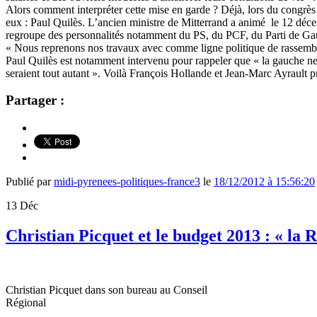
Alors comment interpréter cette mise en garde ? Déjà, lors du congrès d
eux : Paul Quilès. L’ancien ministre de Mitterrand a animé le 12 décem
regroupe des personnalités notamment du PS, du PCF, du Parti de Gauc
« Nous reprenons nos travaux avec comme ligne politique de rassemble
Paul Quilès est notamment intervenu pour rappeler que « la gauche ne d
seraient tout autant ». Voilà François Hollande et Jean-Marc Ayrault
Partager :
Publié par
midi-pyrenees-politiques-france3
le
18/12/2012 à 15:56:20
13
Déc
Christian Picquet et le budget 2013 : « la 
Christian Picquet dans son bureau au Conseil
Régional