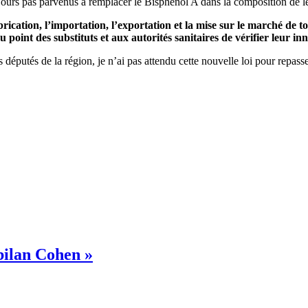
ujours pas parvenus à remplacer le Bisphénol A dans la composition de l
fabrication, l’importation, l’exportation et la mise sur le marché 
u point des substituts et aux autorités sanitaires de vérifier leur 
es députés de la région, je n’ai pas attendu cette nouvelle loi pour rep
 bilan Cohen »