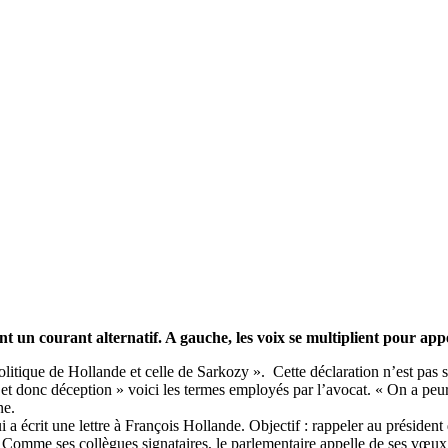
ent un courant alternatif. A gauche, les voix se multiplient pour appe
a politique de Hollande et celle de Sarkozy ». Cette déclaration n’est 
n et donc déception » voici les termes employés par l’avocat. « On a peu
ne.
 a écrit une lettre à François Hollande. Objectif : rappeler au président 
». Comme ses collègues signataires, le parlementaire appelle de ses vœux 