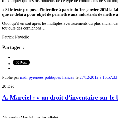
d’expliquer que les distributeurs de ce type de condiments ne sont to
« Si le texte propose d’interdire à partir du 1er janvier 2014 la 
que ce délai a pour objet de permettre aux industriels de mettre a
Quoi qu’il en soit après les multiples avertissements du plus ancien d
toujours des cornichons…
Patrick Noviello
Partager :
Publié par
midi-pyrenees-politiques-france3
le
27/12/2012 à 15:57:33
20
Déc
A. Marciel : « un droit d’inventaire sur le
Alexandre Marciel - maire adjoint