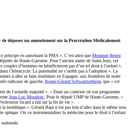
 hier de déposer un amendement sur la Procréation Médicalement
 ce principe en autorisant la PMA ». C’est ainsi que
Monique Iborra
 députée de Haute-Garonne. Pour l’ancien maire de Saint-Jean, cet
s couples d’hommes ne bénéficieront pas d’un tel droit à l’enfant ».
 dans l’hémicycle. La parentalité ne s’arrête pas à l’adoption ». La
emmes à aller se faire inséminer en Espagne, aux frontières de notre
putés radicaux de gauche,
Roger-Gérard Schwartzenberg
, que « cet
sein de l’actuelle majorité ». « Dans un contexte où son programme
mente
Jean-Luc Moudenc
. Pour le député UMP de Haute-Garonne, «
ofesseur Sicard a fait sur la fin de vie ».
 la bioéthique ». Gérard Bapt n’est pas loin d’aller dans le même sens
te optique. On va instrumentaliser la médecine pour le droit à l’enfant
 nationale.