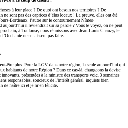
vivre à ce coup de ciseau ?
choses à leur place ? De quoi ont besoin nos territoires ? De
e sont pas des caprices d’élus locaux ! La preuve, elles ont été
 Tours-Bordeaux, l’autre sur le contournement Nîmes-
t aujourd’hui il reviendrait sur sa parole ? Vous le voyez, on ne peut
di prochain, à Toulouse, nous réunissons avec Jean-Louis Chauzy, le
l’Occitanie ne se laissera pas faire.
?
peut-être plus. Pour la LGV dans notre région, la seule aujourd’hui qui
deux habitants de notre Région ? Dans ce cas-là, changeons la devise
innovants, présentées à la ministre des transports voici 3 semaines.
ens responsables, soucieux de l’intérêt général, inquiets bien
de naître ici et je m’en félicite.