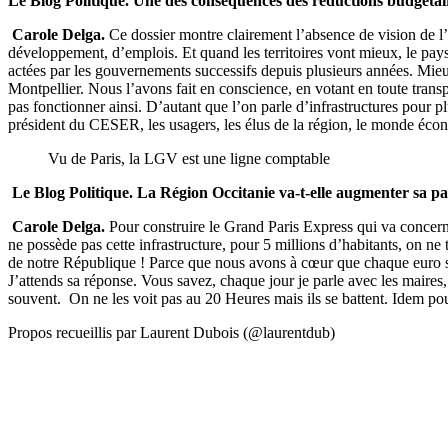
Le Blog Politique. Une des conséquences des réductions budgétair
Carole Delga.
Ce dossier montre clairement l’absence de vision de l’E
développement, d’emplois. Et quand les territoires vont mieux, le pa
actées par les gouvernements successifs depuis plusieurs années. Mie
Montpellier. Nous l’avons fait en conscience, en votant en toute transp
pas fonctionner ainsi. D’autant que l’on parle d’infrastructures pour 
président du CESER, les usagers, les élus de la région, le monde économ
Vu de Paris, la LGV est une ligne comptable
Le Blog Politique.
La Région Occitanie va-t-elle augmenter sa pa
Carole Delga.
Pour construire le Grand Paris Express qui va concerne
ne possède pas cette infrastructure, pour 5 millions d’habitants, on n
de notre République ! Parce que nous avons à cœur que chaque euro soit
J’attends sa réponse. Vous savez, chaque jour je parle avec les maires,
souvent. On ne les voit pas au 20 Heures mais ils se battent. Idem pour 
Propos recueillis par Laurent Dubois (@laurentdub)