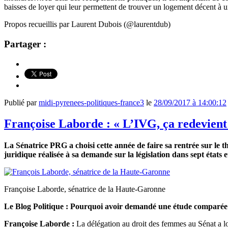
baisses de loyer qui leur permettent de trouver un logement décent à un
Propos recueillis par Laurent Dubois (@laurentdub)
Partager :
Publié par
midi-pyrenees-politiques-france3
le
28/09/2017 à 14:00:12
Françoise Laborde : « L’IVG, ça redevient
La Sénatrice PRG a choisi cette année de faire sa rentrée sur le 
juridique réalisée à sa demande sur la législation dans sept états 
Françoise Laborde, sénatrice de la Haute-Garonne
Le Blog Politique : Pourquoi avoir demandé une étude comparée s
Françoise Laborde :
La délégation au droit des femmes au Sénat a lon