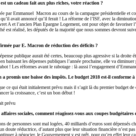
est un cadeau fait aux plus riches, votre réaction ?
ée par Emmanuel Macron au cours de la campagne présidentielle et confir
u’il avait annoncé qu’il ferait ! La réforme de l’ISF, avec la diminution
ivret A et l’ancien Plan Epargne Logement, ont pour objet de favoriser l
iché est réalisé, les députés de la majorité que nous sommes devront suivr
ffirmée par E. Macron de réduction des déficits ?
pense publique aurait été certes, beaucoup plus agressive si la droite é
 en baissant les dépenses publiques l’année prochaine, elle va diminuer 
 rabot ! Les réformes avant le rabotage : là aussi l’engagement d’Emmanu
a promis une baisse des impôts. Le budget 2018 est-il conforme à c
ue ce qui était initialement prévu mais il s’agit là du premier budget de
ancer la croissance, c’est un bon début !
ait prévu
 affaires sociales, comment réagissez-vous aux coupes budgétaires d
lions de personnes sont mal logées, 40 milliards d’euros sont dépensés 
n doute réductrice, d’autant plus que leur situation financière n’est pa
tinuer à négocier, le Gouvernement y est prêt, pour qu’en effet leur ca