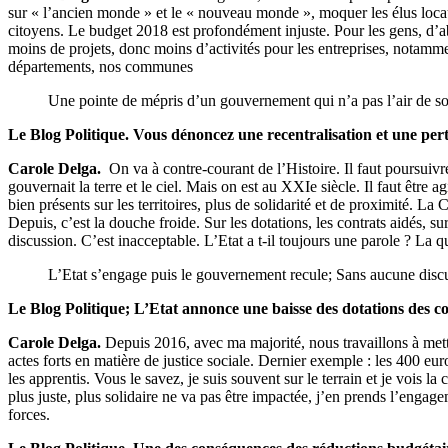
sur « l’ancien monde » et le « nouveau monde », moquer les élus locaux. 
citoyens. Le budget 2018 est profondément injuste. Pour les gens, d’ab
moins de projets, donc moins d’activités pour les entreprises, notamm
départements, nos communes
Une pointe de mépris d’un gouvernement qui n’a pas l’air de so
Le Blog Politique. Vous dénoncez une recentralisation et une pert
Carole Delga.
On va à contre-courant de l’Histoire. Il faut poursuivre
gouvernait la terre et le ciel. Mais on est au XXIe siècle. Il faut être
bien présents sur les territoires, plus de solidarité et de proximité. La
Depuis, c’est la douche froide. Sur les dotations, les contrats aidés
discussion. C’est inacceptable. L’Etat a t-il toujours une parole ? La qu
L’Etat s’engage puis le gouvernement recule; Sans aucune disc
Le Blog Politique; L’Etat annonce une baisse des dotations des col
Carole Delga.
Depuis 2016, avec ma majorité, nous travaillons à mettr
actes forts en matière de justice sociale. Dernier exemple : les 400 eu
les apprentis. Vous le savez, je suis souvent sur le terrain et je vois la
plus juste, plus solidaire ne va pas être impactée, j’en prends l’enga
forces.