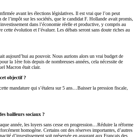
mée avant les élections législatives. Il est vrai que l’on peut
 de l’impôt sur les sociétés, que le candidat F. Hollande avait promis,
’investissement dans l’économie réelle et productive, y compris au
e cette évolution et l’évaluer. Les débats seront sans doute riches au
tait aujourd’hui au pouvoir. Nous aurions alors un vrai budget de
pour la 1ère fois depuis de nombreuses années, cela nécessite de
el Macron était clair.
et objectif ?
 cette mandature qui s’étalera sur 5 ans…Baisser la pression fiscale,
es bailleurs sociaux ?
chaque année, les loyers sans cesse en progression…Réduire la réforme
s forcément homogène. Certains ont des réserves importantes, d’autres
pacité d’investissement soit préservée en assurant aux Français des