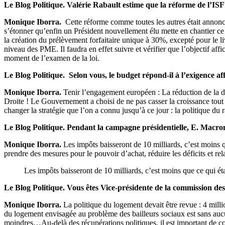
Le Blog Politique. Valérie Rabault estime que la réforme de l’ISF 
Monique Iborra.
Cette réforme comme toutes les autres était annonc
s’étonner qu’enfin un Président nouvellement élu mette en chantier ce q
la création du prélèvement forfaitaire unique à 30%, excepté pour le l
niveau des PME. Il faudra en effet suivre et vérifier que l’objectif aff
moment de l’examen de la loi.
Le Blog Politique.
Selon vous, le budget répond-il à l’exigence a
Monique Iborra.
Tenir l’engagement européen : La réduction de la dé
Droite ! Le Gouvernement a choisi de ne pas casser la croissance tout
changer la stratégie que l’on a connu jusqu’à ce jour : la politique du
Le Blog Politique.
Pendant la campagne présidentielle, E. Macron 
Monique Iborra.
Les impôts baisseront de 10 milliards, c’est moins q
prendre des mesures pour le pouvoir d’achat, réduire les déficits et rel
Les impôts baisseront de 10 milliards, c’est moins que ce qui ét
Le Blog Politique. Vous êtes Vice-présidente de la commission des
Monique Iborra.
La politique du logement devait être revue : 4 mil
du logement envisagée au problème des bailleurs sociaux est sans aucu
moindres…Au-delà des récupérations politiques, il est important de con