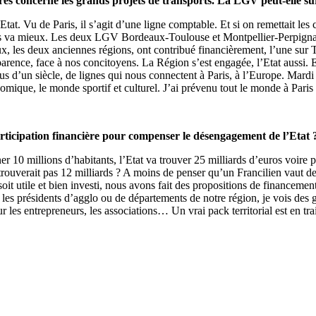
es concerne les grands projets de transports. La LGV peut-elle sur
tat. Vu de Paris, il s’agit d’une ligne comptable. Et si on remettait les 
ys va mieux. Les deux LGV Bordeaux-Toulouse et Montpellier-Perpignan n
ux, les deux anciennes régions, ont contribué financièrement, l’une sur
arence, face à nos concitoyens. La Région s’est engagée, l’Etat aussi. E
plus d’un siècle, de lignes qui nous connectent à Paris, à l’Europe. Mar
ique, le monde sportif et culturel. J’ai prévenu tout le monde à Paris : 
rticipation financière pour compenser le désengagement de l’Etat 
r 10 millions d’habitants, l’Etat va trouver 25 milliards d’euros voire 
e trouverait pas 12 milliards ? A moins de penser qu’un Francilien vaut 
 utile et bien investi, nous avons fait des propositions de financement 
 les présidents d’agglo ou de départements de notre région, je vois des g
les entrepreneurs, les associations… Un vrai pack territorial est en train 