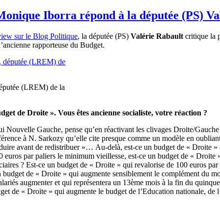
onique Iborra répond à la députée (PS) Va
view sur le Blog Politique
, la députée (PS)
Valérie Rabault
critique la
 l’ancienne rapporteuse du Budget.
députée (LREM) de la
dget de Droite ». Vous êtes ancienne socialiste, votre réaction ?
hui Nouvelle Gauche, pense qu’en réactivant les clivages Droite/Gauche 
t référence à N. Sarkozy qu’elle cite presque comme un modèle en oubliant
roduire avant de redistribuer »… Au-delà, est-ce un budget de « Droite »
euros par paliers le minimum vieillesse, est-ce un budget de « Droite » 
ciaires ? Est-ce un budget de « Droite » qui revalorise de 100 euros par 
un budget de « Droite » qui augmente sensiblement le complément du mo
 salariés augmenter et qui représentera un 13ème mois à la fin du quinq
udget de « Droite » qui augmente le budget de l’Education nationale, de 