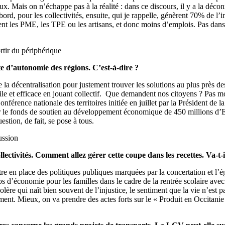
Mais on n’échappe pas à la réalité : dans ce discours, il y a la déconnex
ord, pour les collectivités, ensuite, qui je rappelle, génèrent 70% de l’
ent les PME, les TPE ou les artisans, et donc moins d’emplois. Pas dans
rtir du périphérique
e d’autonomie des régions. C’est-à-dire ?
 la décentralisation pour justement trouver les solutions au plus près de
 agile et efficace en jouant collectif. Que demandent nos citoyens ? Pas m
 Conférence nationale des territoires initiée en juillet par la Président d
, sur le fonds de soutien au développement économique de 450 millions d
estion, de fait, se pose à tous.
ussion
lectivités. Comment allez gérer cette coupe dans les recettes. Va-t-
e en place des politiques publiques marquées par la concertation et l’éga
ros d’économie pour les familles dans le cadre de la rentrée scolaire ave
 colère qui naît bien souvent de l’injustice, le sentiment que la vie n’est 
gement. Mieux, on va prendre des actes forts sur le « Produit en Occitan