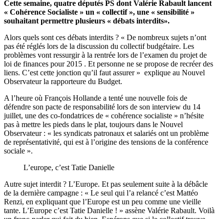
Cette semaine, quatre députés PS dont Valérie Rabault lancent
« Cohérence Socialiste » un « collectif », une « sensibilité »
souhaitant permettre plusieurs « débats interdits».
Alors quels sont ces débats interdits ? « De nombreux sujets n’ont
pas été réglés lors de la discussion du collectif budgétaire. Les
problèmes vont ressurgir à la rentrée lors de l’examen du projet de
loi de finances pour 2015 . Et personne ne se propose de recréer des
liens. C’est cette jonction qu’il faut assurer » explique au Nouvel
Observateur la rapporteure du Budget.
A l’heure où François Hollande a tenté une nouvelle fois de
défendre son pacte de responsabilité lors de son interview du 14
juillet, une des co-fondatrices de « cohérence socialiste » n’hésite
pas à mettre les pieds dans le plat, toujours dans le Nouvel
Observateur : « les syndicats patronaux et salariés ont un problème
de représentativité, qui est à l’origine des tensions de la conférence
sociale ».
L’europe, c’est Tatie Danielle
Autre sujet interdit ? L’Europe. Et pas seulement suite à la débâcle
de la dernière campagne : « Le seul qui l’a relancé c’est Mattéo
Renzi, en expliquant que l’Europe est un peu comme une vieille
tante. L’Europe c’est Tatie Danielle ! » assène Valérie Rabault. Voilà