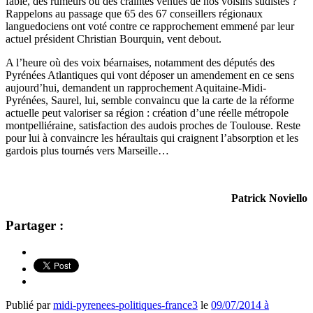
fable, des rumeurs ou des craintes venues de nos voisins sudistes ?
Rappelons au passage que 65 des 67 conseillers régionaux
languedociens ont voté contre ce rapprochement emmené par leur
actuel président Christian Bourquin, vent debout.
A l’heure où des voix béarnaises, notamment des députés des
Pyrénées Atlantiques qui vont déposer un amendement en ce sens
aujourd’hui, demandent un rapprochement Aquitaine-Midi-
Pyrénées, Saurel, lui, semble convaincu que la carte de la réforme
actuelle peut valoriser sa région : création d’une réelle métropole
montpelliéraine, satisfaction des audois proches de Toulouse. Reste
pour lui à convaincre les héraultais qui craignent l’absorption et les
gardois plus tournés vers Marseille…
Patrick Noviello
Partager :
Publié par
midi-pyrenees-politiques-france3
le
09/07/2014 à