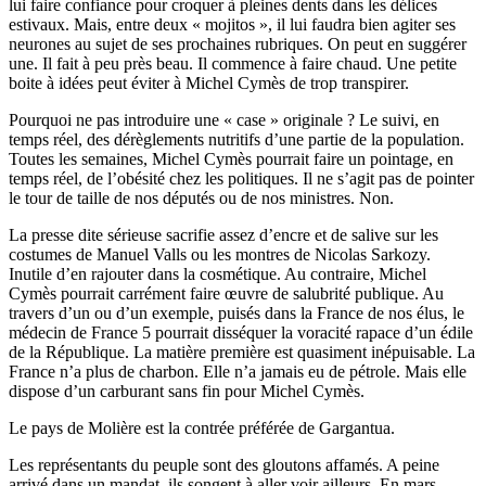
lui faire confiance pour croquer à pleines dents dans les délices
estivaux. Mais, entre deux « mojitos », il lui faudra bien agiter ses
neurones au sujet de ses prochaines rubriques. On peut en suggérer
une. Il fait à peu près beau. Il commence à faire chaud. Une petite
boite à idées peut éviter à Michel Cymès de trop transpirer.
Pourquoi ne pas introduire une « case » originale ? Le suivi, en
temps réel, des dérèglements nutritifs d’une partie de la population.
Toutes les semaines, Michel Cymès pourrait faire un pointage, en
temps réel, de l’obésité chez les politiques. Il ne s’agit pas de pointer
le tour de taille de nos députés ou de nos ministres. Non.
La presse dite sérieuse sacrifie assez d’encre et de salive sur les
costumes de Manuel Valls ou les montres de Nicolas Sarkozy.
Inutile d’en rajouter dans la cosmétique. Au contraire, Michel
Cymès pourrait carrément faire œuvre de salubrité publique. Au
travers d’un ou d’un exemple, puisés dans la France de nos élus, le
médecin de France 5 pourrait disséquer la voracité rapace d’un édile
de la République. La matière première est quasiment inépuisable. La
France n’a plus de charbon. Elle n’a jamais eu de pétrole. Mais elle
dispose d’un carburant sans fin pour Michel Cymès.
Le pays de Molière est la contrée préférée de Gargantua.
Les représentants du peuple sont des gloutons affamés. A peine
arrivé dans un mandat, ils songent à aller voir ailleurs. En mars