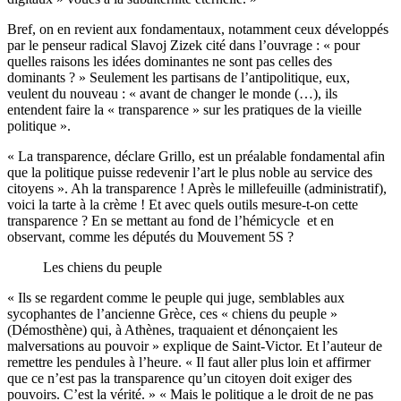
Bref, on en revient aux fondamentaux, notamment ceux développés
par le penseur radical Slavoj Zizek cité dans l’ouvrage : « pour
quelles raisons les idées dominantes ne sont pas celles des
dominants ? » Seulement les partisans de l’antipolitique, eux,
veulent du nouveau : « avant de changer le monde (…), ils
entendent faire la « transparence » sur les pratiques de la vieille
politique ».
« La transparence, déclare Grillo, est un préalable fondamental afin
que la politique puisse redevenir l’art le plus noble au service des
citoyens ». Ah la transparence ! Après le millefeuille (administratif),
voici la tarte à la crème ! Et avec quels outils mesure-t-on cette
transparence ? En se mettant au fond de l’hémicycle et en
observant, comme les députés du Mouvement 5S ?
Les chiens du peuple
« Ils se regardent comme le peuple qui juge, semblables aux
sycophantes de l’ancienne Grèce, ces « chiens du peuple »
(Démosthène) qui, à Athènes, traquaient et dénonçaient les
malversations au pouvoir » explique de Saint-Victor. Et l’auteur de
remettre les pendules à l’heure. « Il faut aller plus loin et affirmer
que ce n’est pas la transparence qu’un citoyen doit exiger des
pouvoirs. C’est la vérité. » « Mais le politique a le droit de ne pas