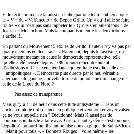
Et le récit commence là-aussi en Italie, par une lettre emblématique
le « V » du « Vaffanculo » de Beppe Grillo. Un « qu’il aille se faire
foutre » qui n’est pas sans rappeler le « Qu’ils s’en aillent tous » de
Jean-Luc Mélenchon. Mais la comparaison entre les deux tribuns
s’arrête là.
En parlant du Mouvement 5 étoiles de Grillo, l’auteur n’y va pas par
quatre chemins en déclarant : « Rarement, depuis le fascisme, un
mouvement mettant en cause la démocratie représentative, telle
qu’elle a été pensée depuis 1789, n’aura rencontré autant
d’adhésions ». C’est cette tendance qui en Italie est dite celle des
« antipolitiques ». Démocratie plus directe par le net, véritable
alternance de gauche, nouvelle forme de populisme qui change de
celle de la Ligue du Nord ?
Pas assez de transparence
Mais qu’y-a-t-il de neuf dans cette lutte antisystème ? Tiens un
ancien comique qui se lance en politique et veut tout envoyer valser,
ça ne vous rappelle rien ? Dieudonné. Mais là aussi pas de
comparaison directe à faire avec Grillo. L’antisystème s’est toujours
dépolitisé, aujourd’hui il s’antipolitise nous explique de Saint-Victor.
« Manif pour tous », « Bonnets Rouges » voire même « les