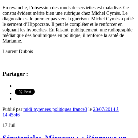
En revanche, l’obsession des ronds de serviettes est maladive. Ce
constat évident mérite bien une rubrique chez Michel Cymès. Le
diagnostic est le premier pas vers la guérison. Michel Cymès a prêté
le serment d’Hippocrate. Il peut le compléter et le renforcer en
soignant les hypocrites. En faisant, publiquement, une radiographie
médiatique des boulimiques en politique, il renforce la santé de
Marianne.
Laurent Dubois
Partager :
Publié par
midi-pyrenees-politiques-france3
le
23/07/2014 à
14:45:46
17
Juil