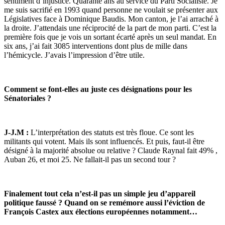
sentiment d’injustice. Quarante ans au service du Parti Socialiste. Je
me suis sacrifié en 1993 quand personne ne voulait se présenter aux
Législatives face à Dominique Baudis. Mon canton, je l’ai arraché à
la droite. J’attendais une réciprocité de la part de mon parti. C’est la
première fois que je vois un sortant écarté après un seul mandat. En
six ans, j’ai fait 3085 interventions dont plus de mille dans
l’hémicycle. J’avais l’impression d’être utile.
Comment se font-elles au juste ces désignations pour les
Sénatoriales ?
J-J.M :
L’interprétation des statuts est très floue. Ce sont les
militants qui votent. Mais ils sont influencés. Et puis, faut-il être
désigné à la majorité absolue ou relative ? Claude Raynal fait 49% ,
Auban 26, et moi 25. Ne fallait-il pas un second tour ?
Finalement tout cela n’est-il pas un simple jeu d’appareil
politique faussé ? Quand on se remémore aussi l’éviction de
François Castex aux élections européennes notamment…