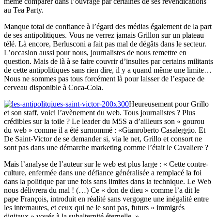
même comparer dans l’ouvrage par certaines de ses revendications
au Tea Party.
Manque total de confiance à l’égard des médias également de la part
de ses antipolitiques. Vous ne verrez jamais Grillon sur un plateau
télé. Là encore, Berlusconi a fait pas mal de dégâts dans le secteur.
L’occasion aussi pour nous, journalistes de nous remettre en
question. Mais de là à se faire couvrir d’insultes par certains militants
de cette antipolitiques sans rien dire, il y a quand même une limite…
Nous ne sommes pas tous forcément là pour laisser de l’espace de
cerveau disponible à Coca-Cola.
Heureusement pour Grillo
et son staff, voici l’avènement du web. Tous journalistes ? Plus
crédibles sur la toile ? Le leader du M5S a d’ailleurs son « gourou
du web » comme il a été surnommé : «Gianroberto Casaleggio. Et
De Saint-Victor de se demander si, via le net, Grillo et consort ne
sont pas dans une démarche marketing comme l’était le Cavaliere ?
Mais l’analyse de l’auteur sur le web est plus large : « Cette contre-
culture, enfermée dans une défiance généralisée a remplacé la foi
dans la politique par une fois sans limites dans la technique. Le Web
nous délivrera du mal ! (…) Ce « don de dieu » comme l’a dit le
pape François, introduit en réalité sans vergogne une inégalité entre
les internautes, et ceux qui ne le sont pas, futurs « immigrés
digitaux » voués à la subalternité éternelle. »