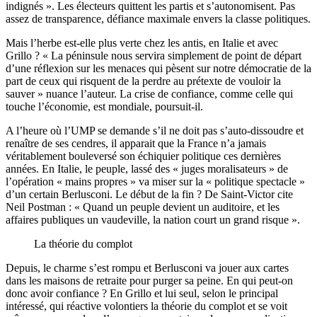
indignés ». Les électeurs quittent les partis et s’autonomisent. Pas
assez de transparence, défiance maximale envers la classe politiques.
Mais l’herbe est-elle plus verte chez les antis, en Italie et avec
Grillo ? « La péninsule nous servira simplement de point de départ
d’une réflexion sur les menaces qui pèsent sur notre démocratie de la
part de ceux qui risquent de la perdre au prétexte de vouloir la
sauver » nuance l’auteur. La crise de confiance, comme celle qui
touche l’économie, est mondiale, poursuit-il.
A l’heure où l’UMP se demande s’il ne doit pas s’auto-dissoudre et
renaître de ses cendres, il apparait que la France n’a jamais
véritablement bouleversé son échiquier politique ces dernières
années. En Italie, le peuple, lassé des « juges moralisateurs » de
l’opération « mains propres » va miser sur la « politique spectacle »
d’un certain Berlusconi. Le début de la fin ? De Saint-Victor cite
Neil Postman : « Quand un peuple devient un auditoire, et les
affaires publiques un vaudeville, la nation court un grand risque ».
La théorie du complot
Depuis, le charme s’est rompu et Berlusconi va jouer aux cartes
dans les maisons de retraite pour purger sa peine. En qui peut-on
donc avoir confiance ? En Grillo et lui seul, selon le principal
intéressé, qui réactive volontiers la théorie du complot et se voit