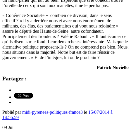
un franc-parler qui fait du bien. Espérons que si le collectif trouve
l’oreille de ceux qui sont aux manettes, il ne le perdra pas.
« Cohérence Socialiste » combien de division, dans le sens
effectif ? « Il y a derrière nous et avec nous énormément de
militants, des élus, des parlementaires qui vont nous rejoindre »
assure le député des Hauts-de-Seine, autre cofondateur.
Principalement des frondeurs ? Valérie Rabault : « Il faut écouter ce
qu’ils disent sur le fond. Leur démarche est intéressante. Mais quelle
alternative politique proposent-ils ? On ne comprend pas bien. Nous,
nous situons dans la majorité. Notre but est de faire réussir ce
gouvernement. » Et de l’intégrer, lui ou le prochain ?
Patrick Noviello
Partager :
Publié par
midi-pyrenees-politiques-france3
le
15/07/2014 à
14:56:59
09
Juil