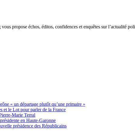
g vous propose échos, éditos, confidences et enquêtes sur l’actualité p
 prône « un départage plutôt qu’une primaire »
t le Lot pour parler de la France
Pierre-Marie Terral
e présidente en Haute-Garonne
uvelle présidence des Républicains