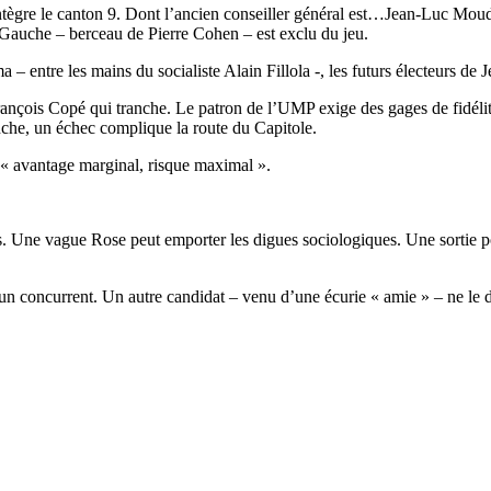
ntègre le canton 9. Dont l’ancien conseiller général est…Jean-Luc Moud
 Gauche – berceau de Pierre Cohen – est exclu du jeu.
a – entre les mains du socialiste Alain Fillola -, les futurs électeurs de
n-François Copé qui tranche. Le patron de l’UMP exige des gages de fidél
nche, un échec complique la route du Capitole.
 « avantage marginal, risque maximal ».
elles. Une vague Rose peut emporter les digues sociologiques. Une sort
 un concurrent. Un autre candidat – venu d’une écurie « amie » – ne le d