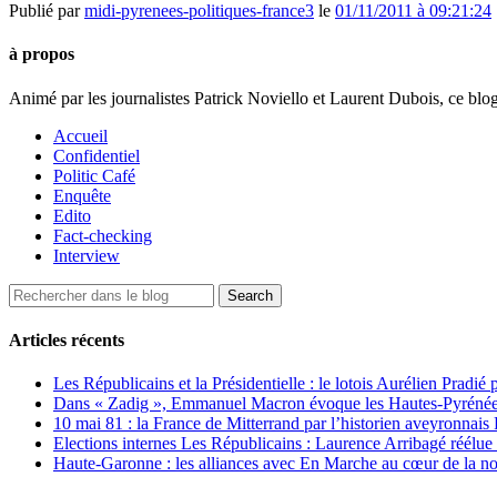
Publié par
midi-pyrenees-politiques-france3
le
01/11/2011 à 09:21:24
à propos
Animé par les journalistes Patrick Noviello et Laurent Dubois, ce blo
Accueil
Confidentiel
Politic Café
Enquête
Edito
Fact-checking
Interview
Articles récents
Les Républicains et la Présidentielle : le lotois Aurélien Pradié
Dans « Zadig », Emmanuel Macron évoque les Hautes-Pyrénées e
10 mai 81 : la France de Mitterrand par l’historien aveyronnais 
Elections internes Les Républicains : Laurence Arribagé réélu
Haute-Garonne : les alliances avec En Marche au cœur de la no