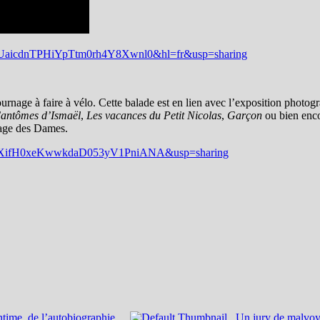
12UaicdnTPHiYpTtm0rh4Y8Xwnl0&hl=fr&usp=sharing
urnage à faire à vélo. Cette balade est en lien avec l’exposition photo
Fantômes d’Ismaël
,
Les vacances du Petit Nicolas
,
Garçon
ou bien enc
plage des Dames.
d=1dXifH0xeKwwkdaD053yV1PniANA&usp=sharing
ntime, de l’autobiographie
Un jury de malvoy