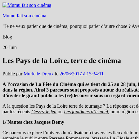
Mumu fait son cinéma
“Je ne veux parler que de cinéma, pourquoi parler d’autre chose ? Ave
Blog
26
Juin
Les Pays de la Loire, terre de cinéma
Publié par
Murielle Dreux
le
26/06/2017 à 15:34:11
À l’occasion de La Fête du Cinéma qui se tient du 25 au 28 juin, 
dans la région. Ainsi
3 parcours sont proposés autour du réalisa
d’inviter le grand public à les (re)découvrir sous un regard cin
A la question les Pays de la Loire terre de tournage ? La réponse est 
par les récents
Cessez le feu
ou
Les fantômes d’Ismaël,
notre région es
1/ Nantes chez Jacques Demy
Ce parcours explore l’univers du réalisateur à travers les lieux de tour
emmène le public entre Passage Pommeraye, brasserie La Cigale et t