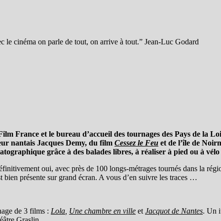
c le cinéma on parle de tout, on arrive à tout.” Jean-Luc Godard
Film France et le bureau d’accueil des tournages des Pays de la Loi
teur nantais Jacques Demy, du film
Cessez le Feu
et de l’île de Noir
ématographique grâce à
des balades libres, à réaliser à pied ou à vélo
définitivement oui, avec près de 100 longs-métrages tournés dans la rég
t bien présente sur grand écran. A vous d’en suivre les traces …
nage de 3 films :
Lola
,
Une chambre en ville
et
Jacquot de Nantes
. Un i
héâtre Graslin…