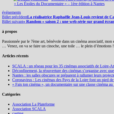
« Les Étoiles du Documentaire » – 1ère édition à Nantes
événements
Billet précédent
La réalisatrice Raphaëlle Jean-Louis revient de Can
Billet suivant
« Random » saison 2 : une web-série sur grand écra
à propos
Passionnée par le 7ème art, bénévole dans un cinéma associatif, mon env
… Venez, on va se faire un cinoche, une toile … le plein d’émotions !
Articles récents
SCALA : un réseau pour les 35 cinémas associatifs de Loire-At
Déconfinement, la réouverture des cinémas s’organise avec quel
Nantes : les salles obscures se préparent à rallumer leurs pro
Coronavirus : Les cinémas des Pays de la Loire font un pied de
« Fais ton cinéma », un documentaire sur une classe cinéma au
Catégories
Association La Plateforme
Association SCALA
casting