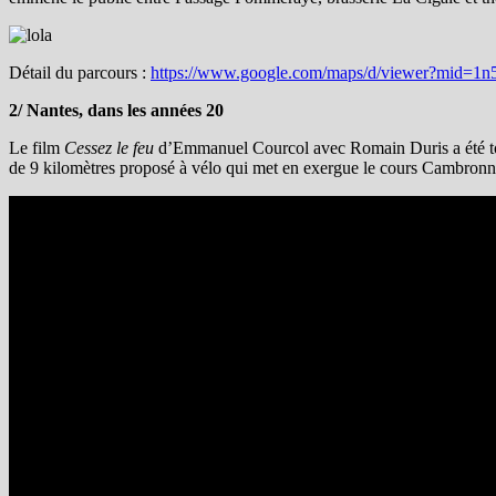
Détail du parcours
:
https://www.google.com/maps/d/viewer?mid
2/ Nantes, dans les années 20
Le film
Cessez le feu
d’Emmanuel Courcol avec Romain Duris a été tourn
de 9 kilomètres proposé à vélo qui met en exergue le cours Cambronne, 