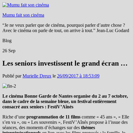
Mumu fait son cinéma
“Je ne veux parler que de cinéma, pourquoi parler d’autre chose ?
Avec le cinéma on parle de tout, on arrive à tout.” Jean-Luc Godard
Blog
26
Sep
Les seniors investissent le grand écran …
Publié par
Murielle Dreux
le
26/09/2017 à 18:53:09
Le cinéma Bonne Garde de Nantes organise du 2 au 7 octobre,
dans le cadre de la semaine bleue, un festival entièrement
consacré aux seniors : FestiV’Aînés
Riche d’une
programmation de 11 films
comme « 45 ans », « Elle
s’en va », ou « Les souvenirs », FestiV’Aînés propose à l’issue des
séances, des moments d’échanges sur des
thèmes
intergénérationnels
en lien avec les films proposés : la famille, le