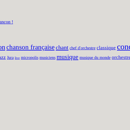
ançon !
con
on
chanson française
chant
classique
chef d'orchestre
musique
azz
orchestr
Jura
micropolis
musiciens
musique du monde
live