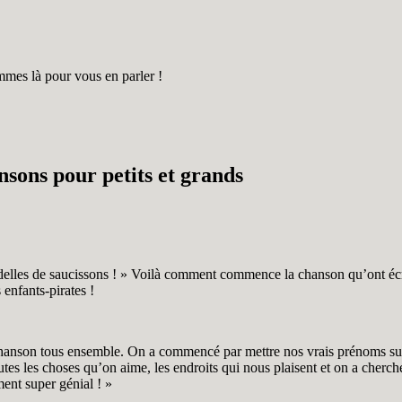
mes là pour vous en parler !
ansons pour petits et grands
lles de saucissons ! » Voilà comment commence la chanson qu’ont éc
enfants-pirates !
chanson tous ensemble. On a commencé par mettre nos vrais prénoms sur de
toutes les choses qu’on aime, les endroits qui nous plaisent et on a cher
ent super génial ! »