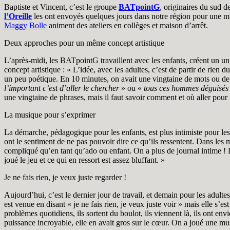
Baptiste et Vincent, c’est le groupe
BATpointG
, originaires du sud 
l’Oreille
les ont envoyés quelques jours dans notre région pour une mis
Maggy Bolle
animent des ateliers en collèges et maison d’arrêt.
Deux approches pour un même concept artistique
L’après-midi, les BATpointG travaillent avec les enfants, créent un u
concept artistique : « L’idée, avec les adultes, c’est de partir de rien
un peu poétique. En 10 minutes, on avait une vingtaine de mots ou de 
l’important c’est d’aller le chercher
» ou «
tous ces hommes déguisés
une vingtaine de phrases, mais il faut savoir comment et où aller pour il
La musique pour s’exprimer
La démarche, pédagogique pour les enfants, est plus intimiste pour les 
ont le sentiment de ne pas pouvoir dire ce qu’ils ressentent. Dans les m
compliqué qu’en tant qu’ado ou enfant. On a plus de journal intime ! L
joué le jeu et ce qui en ressort est assez bluffant. »
Je ne fais rien, je veux juste regarder !
Aujourd’hui, c’est le dernier jour de travail, et demain pour les adulte
est venue en disant « je ne fais rien, je veux juste voir » mais elle s’es
problèmes quotidiens, ils sortent du boulot, ils viennent là, ils ont e
puissance incroyable, elle en avait gros sur le cœur. On a joué une mu