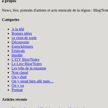
à propos
News, live, portraits d'artistes et actu musicale de la région : Blog'N
Catégories
A la télé
Bonnes idées
ça vient de sortir
Découverte
Eurockéennes
Festivals
Insolite
L'ITV Blog'Notes
Le Live Blog'Notes
Les jobs de la musique
Non classé
On y était
On y serait bien allé mais…
On y va
Portrait
Articles récents