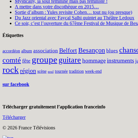
Mystically, la soul féminine mais pas féministe !
A mettre dans votre discothèque en 2015…
Sortie d’album : Yules revisite Cohen… tout nu (ou presque)
Du Jazz oriental avec Fayçal Salhi quintet au Théâtre Ledoux
Ce soir, c’est l’ouverture du 67ème Festival de Musique de Bes
Étiquettes
chans
Besançon
Belfort
association
blues
accordéon
album
groupe
guitare
comté
hommage
instruments
fête
j
rock
région
scène
tournée
tradition
week-end
soul
sur facebook
Télécharger gratuitement l’application franceinfo
Télécharger
© 2026 France Télévisions