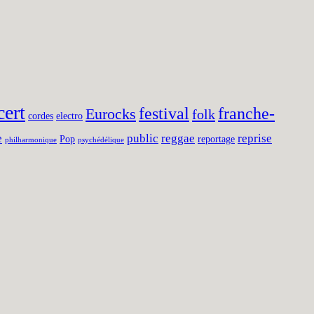
cert
festival
franche-
Eurocks
folk
cordes
electro
e
public
reggae
reprise
Pop
reportage
philharmonique
psychédélique