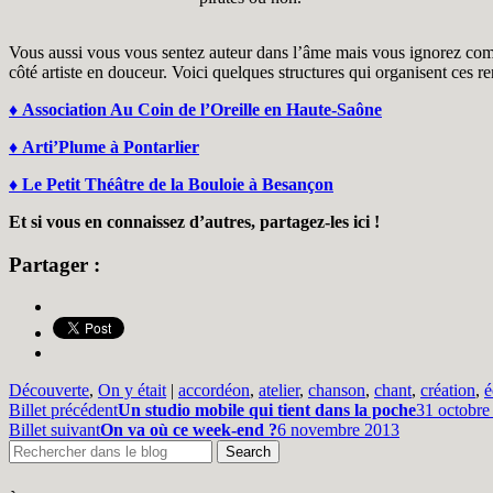
Vous aussi vous vous sentez auteur dans l’âme mais vous ignorez comme
côté artiste en douceur. Voici quelques structures qui organisent ces re
♦ Association Au Coin de l’Oreille en Haute-Saône
♦ Arti’Plume à Pontarlier
♦ Le Petit Théâtre de la Bouloie à Besançon
Et si vous en connaissez d’autres, partagez-les ici !
Partager :
Découverte
,
On y était
|
accordéon
,
atelier
,
chanson
,
chant
,
création
,
é
Billet précédent
Un studio mobile qui tient dans la poche
31 octobre
Billet suivant
On va où ce week-end ?
6 novembre 2013