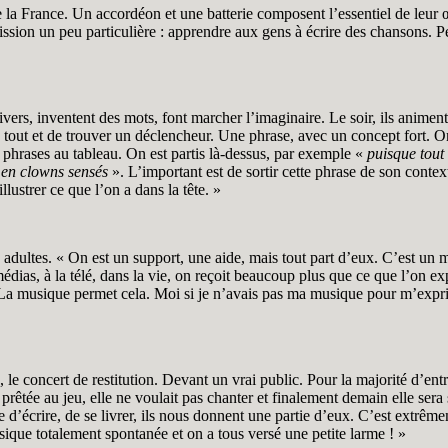
de la France. Un accordéon et une batterie composent l’essentiel de leu
sion un peu particulière : apprendre aux gens à écrire des chansons. Peu
nivers, inventent des mots, font marcher l’imaginaire. Le soir, ils ani
 du tout et de trouver un déclencheur. Une phrase, avec un concept fort. 
phrases au tableau. On est partis là-dessus, par exemple «
puisque tout 
 en clowns sensés
». L’important est de sortir cette phrase de son context
lustrer ce que l’on a dans la tête. »
adultes. « On est un support, une aide, mais tout part d’eux. C’est un mo
édias, à la télé, dans la vie, on reçoit beaucoup plus que ce que l’on ex
a musique permet cela. Moi si je n’avais pas ma musique pour m’exprimer,
s, le concert de restitution. Devant un vrai public. Pour la majorité d’e
t prêtée au jeu, elle ne voulait pas chanter et finalement demain elle sera
nvie d’écrire, de se livrer, ils nous donnent une partie d’eux. C’est extr
sique totalement spontanée et on a tous versé une petite larme ! »