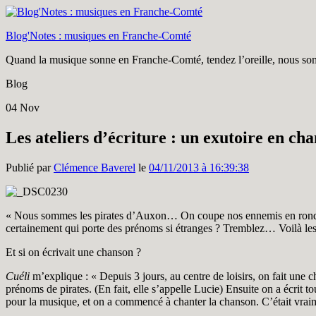
Blog'Notes : musiques en Franche-Comté
Quand la musique sonne en Franche-Comté, tendez l’oreille, nous som
Blog
04
Nov
Les ateliers d’écriture : un exutoire en ch
Publié par
Clémence Baverel
le
04/11/2013 à 16:39:38
« Nous sommes les pirates d’Auxon… On coupe nos ennemis en ronde
certainement qui porte des prénoms si étranges ? Tremblez… Voilà les 
Et si on écrivait une chanson ?
Cuéli
m’explique : « Depuis 3 jours, au centre de loisirs, on fait une 
prénoms de pirates. (En fait, elle s’appelle Lucie) Ensuite on a écrit 
pour la musique, et on a commencé à chanter la chanson. C’était vraim