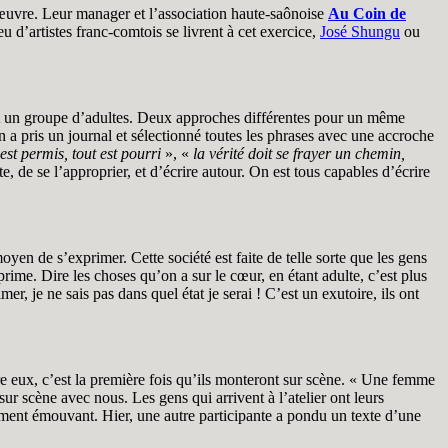
r œuvre. Leur manager et l’association haute-saônoise
Au Coin de
 d’artistes franc-comtois se livrent à cet exercice,
José Shungu
ou
ment un groupe d’adultes. Deux approches différentes pour un même
On a pris un journal et sélectionné toutes les phrases avec une accroche
est permis, tout est pourri
», «
la vérité doit se frayer un chemin,
e, de se l’approprier, et d’écrire autour. On est tous capables d’écrire
yen de s’exprimer. Cette société est faite de telle sorte que les gens
prime. Dire les choses qu’on a sur le cœur, en étant adulte, c’est plus
 je ne sais pas dans quel état je serai ! C’est un exutoire, ils ont
ntre eux, c’est la première fois qu’ils monteront sur scène. « Une femme
 sur scène avec nous. Les gens qui arrivent à l’atelier ont leurs
êmement émouvant. Hier, une autre participante a pondu un texte d’une