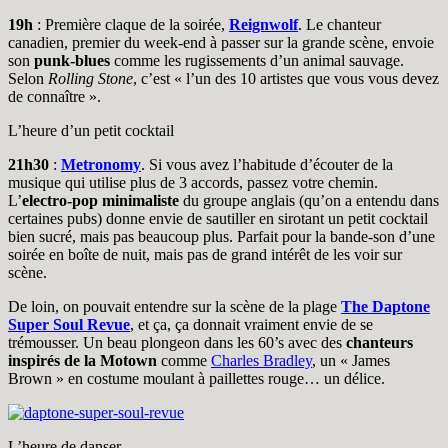
19h
: Première claque de la soirée,
Reignwolf
. Le chanteur
canadien, premier du week-end à passer sur la grande scène, envoie
son
punk-blues
comme les rugissements d’un animal sauvage.
Selon
Rolling Stone
, c’est « l’un des 10 artistes que vous vous devez
de connaître ».
L’heure d’un petit cocktail
21h30
:
Metronomy
. Si vous avez l’habitude d’écouter de la
musique qui utilise plus de 3 accords, passez votre chemin.
L’
electro-pop minimaliste
du groupe anglais (qu’on a entendu dans
certaines pubs) donne envie de sautiller en sirotant un petit cocktail
bien sucré, mais pas beaucoup plus. Parfait pour la bande-son d’une
soirée en boîte de nuit, mais pas de grand intérêt de les voir sur
scène.
De loin, on pouvait entendre sur la scène de la plage
The Daptone
Super Soul Revue
, et ça, ça donnait vraiment envie de se
trémousser. Un beau plongeon dans les 60’s avec des
chanteurs
inspirés de la Motown
comme
Charles Bradley
, un « James
Brown » en costume moulant à paillettes rouge… un délice.
L’heure de danser