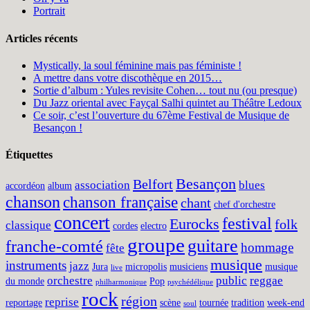
Portrait
Articles récents
Mystically, la soul féminine mais pas féministe !
A mettre dans votre discothèque en 2015…
Sortie d’album : Yules revisite Cohen… tout nu (ou presque)
Du Jazz oriental avec Fayçal Salhi quintet au Théâtre Ledoux
Ce soir, c’est l’ouverture du 67ème Festival de Musique de
Besançon !
Étiquettes
Besançon
Belfort
association
blues
accordéon
album
chanson
chanson française
chant
chef d'orchestre
concert
festival
Eurocks
folk
classique
cordes
electro
groupe
guitare
franche-comté
hommage
fête
musique
instruments
jazz
Jura
micropolis
musiciens
musique
live
orchestre
public
reggae
du monde
Pop
philharmonique
psychédélique
rock
région
reprise
reportage
scène
tournée
tradition
week-end
soul