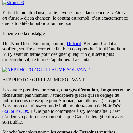
Et tout le monde danse, saute, lève les bras, danse encore. «
Alors
on danse »
dit sa chanson, le contrat est rempli, c’est exactement ce
que la totalité du public a fait hier soir.
L’heure de la nostalgie
1h
: Noir Désir. Euh non, pardon,
Detroit
. Bertrand Cantat a
souffert, souffre encore et le fait bien comprendre à tout l’auditoire.
S’il y avait un terme pour désigner quelqu’un qui serait plus
qu’écorché vif, ce terme s’appliquerait à Cantat.
AFP PHOTO / GUILLAUME SOUVANT
Les quatre premiers morceaux,
chargés d’émotion, langoureux
, ne
réchauffent pas vraiment l’atmosphère glacée qui se dégage du
public (moins dense que pour Stromae, par ailleurs…). Jusqu’à
Lazy
, morceau ultra-connu de l’album ultra-connu de Noir Dés’
666.667 Club
. Là, le public commence à s’y reconnaître. C’est
d’ailleurs à partir de ce moment là que Cantat interagit enfin avec
son public.
S’enchaînent alors nouvelles
compos de Detroit et reprises