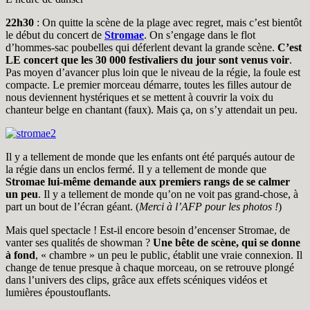
22h30
: On quitte la scène de la plage avec regret, mais c’est bientôt
le début du concert de
Stromae
. On s’engage dans le flot
d’hommes-sac poubelles qui déferlent devant la grande scène.
C’est
LE concert que les 30 000 festivaliers du jour sont venus voir
.
Pas moyen d’avancer plus loin que le niveau de la régie, la foule est
compacte. Le premier morceau démarre, toutes les filles autour de
nous deviennent hystériques et se mettent à couvrir la voix du
chanteur belge en chantant (faux). Mais ça, on s’y attendait un peu.
Il y a tellement de monde que les enfants ont été parqués autour de
la régie dans un enclos fermé. Il y a tellement de monde que
Stromae lui-même demande aux premiers rangs de se calmer
un peu
. Il y a tellement de monde qu’on ne voit pas grand-chose, à
part un bout de l’écran géant. (
Merci à l’AFP pour les photos !
)
Mais quel spectacle ! Est-il encore besoin d’encenser Stromae, de
vanter ses qualités de showman ?
Une bête de scène, qui se donne
à fond
, « chambre » un peu le public, établit une vraie connexion. Il
change de tenue presque à chaque morceau, on se retrouve plongé
dans l’univers des clips, grâce aux effets scéniques vidéos et
lumières époustouflants.