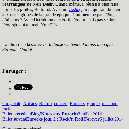
réarrangées de Noir Désir
. Quand même, il réussit à bien faire
hurler les grattes, Bertrand. Avec un
Tostaky
final qui fait du bien
aux nostalgiques de la grande époque. Comment ne pas l’être,
d’ailleurs ? Avec Detroit, on a le goût, l’odeur, mais pas vraiment
l’énergie qui animait Noir Dés’.
La phrase de la soirée : «
Il danse vachement moins bien que
Stromae, Cantat.
«
Partager :
On y était
|
Artistes
,
Belfort
,
concert
,
Eurocks
,
groupe
,
musique
,
rock
Billet précédent
Blog’Notes aux Eurocks
3 juillet 2014
Billet suivant
Eurocks jour 2 : Rock’n Roll Forever
6 juillet 2014
Comments are closed.