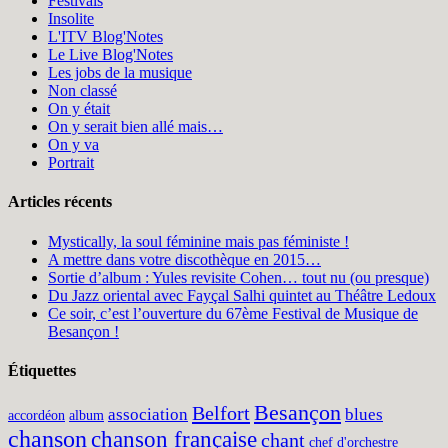
Festivals
Insolite
L'ITV Blog'Notes
Le Live Blog'Notes
Les jobs de la musique
Non classé
On y était
On y serait bien allé mais…
On y va
Portrait
Articles récents
Mystically, la soul féminine mais pas féministe !
A mettre dans votre discothèque en 2015…
Sortie d’album : Yules revisite Cohen… tout nu (ou presque)
Du Jazz oriental avec Fayçal Salhi quintet au Théâtre Ledoux
Ce soir, c’est l’ouverture du 67ème Festival de Musique de
Besançon !
Étiquettes
Besançon
Belfort
association
blues
accordéon
album
chanson
chanson française
chant
chef d'orchestre