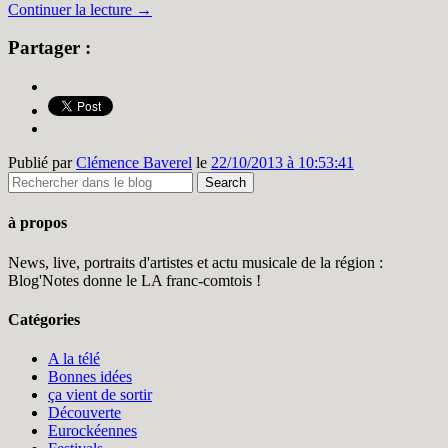
Continuer la lecture
→
Partager :
Publié par
Clémence Baverel
le
22/10/2013 à 10:53:41
à propos
News, live, portraits d'artistes et actu musicale de la région :
Blog'Notes donne le LA franc-comtois !
Catégories
A la télé
Bonnes idées
ça vient de sortir
Découverte
Eurockéennes