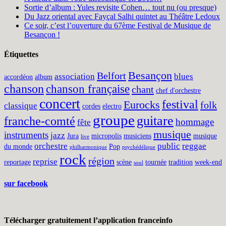
Sortie d’album : Yules revisite Cohen… tout nu (ou presque)
Du Jazz oriental avec Fayçal Salhi quintet au Théâtre Ledoux
Ce soir, c’est l’ouverture du 67ème Festival de Musique de
Besançon !
Étiquettes
Besançon
Belfort
association
blues
accordéon
album
chanson
chanson française
chant
chef d'orchestre
concert
festival
Eurocks
folk
classique
cordes
electro
groupe
guitare
franche-comté
hommage
fête
musique
instruments
jazz
Jura
micropolis
musiciens
musique
live
orchestre
public
reggae
du monde
Pop
philharmonique
psychédélique
rock
région
reprise
reportage
scène
tournée
tradition
week-end
soul
sur facebook
Télécharger gratuitement l’application franceinfo