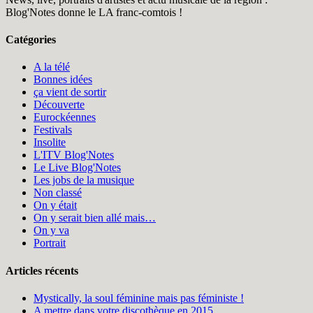
Blog'Notes donne le LA franc-comtois !
Catégories
A la télé
Bonnes idées
ça vient de sortir
Découverte
Eurockéennes
Festivals
Insolite
L'ITV Blog'Notes
Le Live Blog'Notes
Les jobs de la musique
Non classé
On y était
On y serait bien allé mais…
On y va
Portrait
Articles récents
Mystically, la soul féminine mais pas féministe !
A mettre dans votre discothèque en 2015…