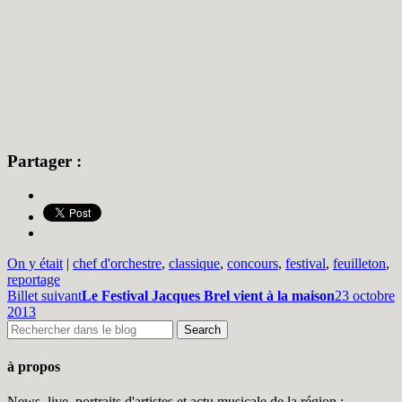
Partager :
On y était
|
chef d'orchestre
,
classique
,
concours
,
festival
,
feuilleton
,
reportage
Billet suivant
Le Festival Jacques Brel vient à la maison
23 octobre
2013
à propos
News, live, portraits d'artistes et actu musicale de la région :