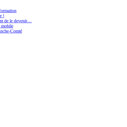
nformation
e !
nt de le devenir…
 mobile
ranche-Comté