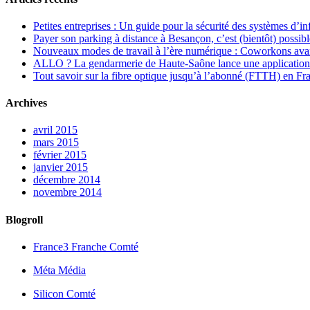
Petites entreprises : Un guide pour la sécurité des systèmes d’i
Payer son parking à distance à Besançon, c’est (bientôt) possibl
Nouveaux modes de travail à l’ère numérique : Coworkons ava
ALLO ? La gendarmerie de Haute-Saône lance une application
Tout savoir sur la fibre optique jusqu’à l’abonné (FTTH) en F
Archives
avril 2015
mars 2015
février 2015
janvier 2015
décembre 2014
novembre 2014
Blogroll
France3 Franche Comté
Méta Média
Silicon Comté