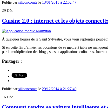
Publié par
siliconcomte
le
13/01/2015 à 22:52:47
29
Déc
Cuisine 2.0 : internet et les objets connecté
À quelques heures de la Saint Sylvestre, vous vous replongez peut-être 
Si en cette fin d’année, les occasions de se mettre à table ne manquen
par la multiplication des blogs, sites et applications culinaires. Inter
Partager :
Publié par
siliconcomte
le
29/12/2014 à 21:27:40
16
Déc
Comment rendre sa voiture intelligente et