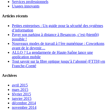
Services professionnels
Usages innovants
Articles récents
Petites entreprises : Un guide pour la sécurité des systèmes
d’information
Payer son parking à distance à Besançon, c’est (bientôt)
possible !
Nouveaux modes de travail à l’ère numérique : Coworkons
avant de le devenir…
ALLO ? La gendarmerie de Haute-Saône lance une
application mobile
Tout savoir sur la fibre optique jusqu’à l’abonné (FTTH) en
Franche-Comté
Archives
avril 2015
mars 2015
février 2015
janvier 2015
décembre 2014
novembre 2014