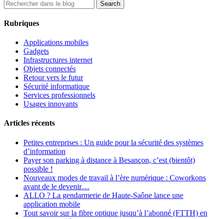
Rubriques
Applications mobiles
Gadgets
Infrastructures internet
Objets connectés
Retour vers le futur
Sécurité informatique
Services professionnels
Usages innovants
Articles récents
Petites entreprises : Un guide pour la sécurité des systèmes
d’information
Payer son parking à distance à Besançon, c’est (bientôt)
possible !
Nouveaux modes de travail à l’ère numérique : Coworkons
avant de le devenir…
ALLO ? La gendarmerie de Haute-Saône lance une
application mobile
Tout savoir sur la fibre optique jusqu’à l’abonné (FTTH) en