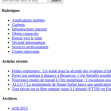
Rubriques
Applications mobiles
Gadgets
Infrastructures internet
Objets connectés
Retour vers le futur
Sécurité informatique
Services professionnels
Usages innovants
Articles récents
Petites entreprises : Un guide pour la sécurité des systèmes d’i
Payer son parking à distance à Besançon, c’est (bientôt) possibl
Nouveaux modes de travail à l’ère numérique : Coworkons ava
ALLO ? La gendarmerie de Haute-Saône lance une application
Tout savoir sur la fibre optique jusqu’à l’abonné (FTTH) en F
Archives
avril 2015