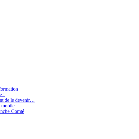
nformation
e !
nt de le devenir…
 mobile
ranche-Comté