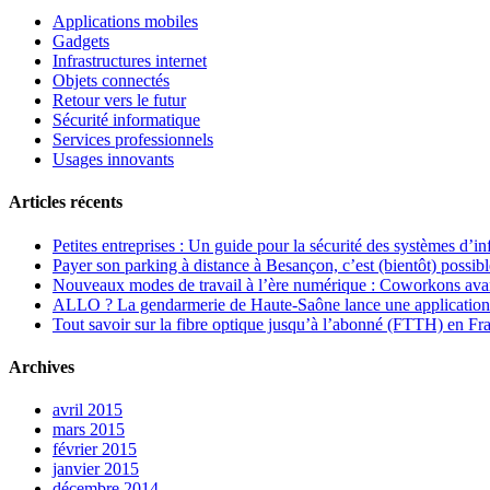
Applications mobiles
Gadgets
Infrastructures internet
Objets connectés
Retour vers le futur
Sécurité informatique
Services professionnels
Usages innovants
Articles récents
Petites entreprises : Un guide pour la sécurité des systèmes d’i
Payer son parking à distance à Besançon, c’est (bientôt) possibl
Nouveaux modes de travail à l’ère numérique : Coworkons ava
ALLO ? La gendarmerie de Haute-Saône lance une application
Tout savoir sur la fibre optique jusqu’à l’abonné (FTTH) en F
Archives
avril 2015
mars 2015
février 2015
janvier 2015
décembre 2014