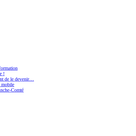
nformation
e !
nt de le devenir…
 mobile
ranche-Comté