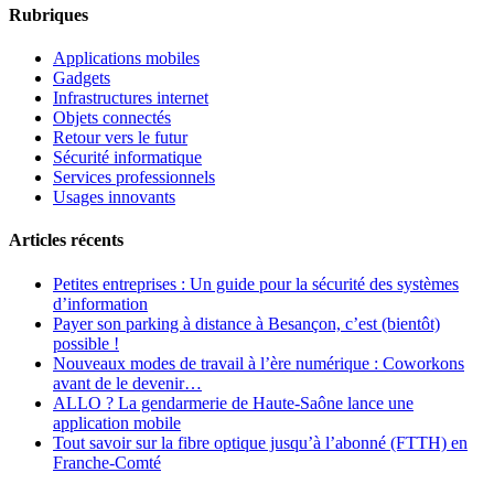
Rubriques
Applications mobiles
Gadgets
Infrastructures internet
Objets connectés
Retour vers le futur
Sécurité informatique
Services professionnels
Usages innovants
Articles récents
Petites entreprises : Un guide pour la sécurité des systèmes
d’information
Payer son parking à distance à Besançon, c’est (bientôt)
possible !
Nouveaux modes de travail à l’ère numérique : Coworkons
avant de le devenir…
ALLO ? La gendarmerie de Haute-Saône lance une
application mobile
Tout savoir sur la fibre optique jusqu’à l’abonné (FTTH) en
Franche-Comté