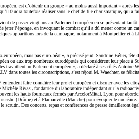
ropéen, est d’obtenir un groupe « au moins aussi important » après les
’il faudra toutefois réaliser sans le chef de file charismatique, qui a 
nt de passer vingt ans au Parlement européen en se présentant tantôt su
 de jeter l’éponge, en invoquant le combat qu’il a dû mener contre un canc
quelques apparitions lors de la campagne, notamment à Montpellier et à Lil
ro-européen, mais pas euro-béat », a précisé jeudi Sandrine Bélier, tête
ropéen ou aux trop nombreux eurodéputés qui considèrent leur place à S
gistes travaillent au Parlement européen », a déclaré à ses côtés Antoi
LV dans toutes les circonscriptions, s’est réjoui M. Waechter, se félicit
ntendent faire connaître leur projet européen et discuter avec les cito
 Michèle Rivasi, fondatrice du laboratoire indépendant sur la radioacti
uvent les hauts fourneaux fermés par ArcelorMittal, Lyon pour aborder l
Tricastin (Drôme) et à Flamanville (Manche) pour évoquer le nucléaire
t le scrutin. Des concerts, repas et conférences de presse émailleront é