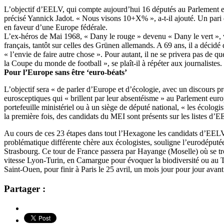
L’objectif d’EELV, qui compte aujourd’hui 16 députés au Parlement eu
précisé Yannick Jadot. « Nous visons 10+X% », a-t-il ajouté. Un pari qu
en faveur d’une Europe fédérale.
L’ex-héros de Mai 1968, « Dany le rouge » devenu « Dany le vert », vie
français, tantôt sur celles des Grünen allemands. A 69 ans, il a décidé
« l’envie de faire autre chose ». Pour autant, il ne se privera pas de 
la Coupe du monde de football », se plaît-il à répéter aux journalistes.
Pour l’Europe sans être ‘euro-béats’
L’objectif sera « de parler d’Europe et d’écologie, avec un discours p
eurosceptiques qui « brillent par leur absentéisme » au Parlement eu
portefeuille ministériel ou à un siège de député national, « les écolo
la première fois, des candidats du MEI sont présents sur les listes d’EE
Au cours de ces 23 étapes dans tout l’Hexagone les candidats d’EELV e
problématique différente chère aux écologistes, souligne l’eurodéputée
Strasbourg. Ce tour de France passera par Hayange (Moselle) où se tro
vitesse Lyon-Turin, en Camargue pour évoquer la biodiversité ou au 
Saint-Ouen, pour finir à Paris le 25 avril, un mois jour pour jour avan
Partager :