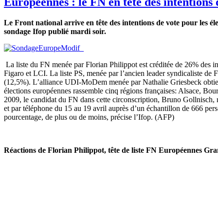
Européennes : le FN en tête des intentions
Le Front national arrive en tête des intentions de vote pour les 
sondage Ifop publié mardi soir.
La liste du FN menée par Florian Philippot est créditée de 26% des i
Figaro et LCI. La liste PS, menée par l’ancien leader syndicaliste de
(12,5%). L’alliance UDI-MoDem menée par Nathalie Griesbeck obtient 
élections européennes rassemble cinq régions françaises: Alsace, Bou
2009, le candidat du FN dans cette circonscription, Bruno Gollnisch, n
et par téléphone du 15 au 19 avril auprès d’un échantillon de 666 person
pourcentage, de plus ou de moins, précise l’Ifop. (AFP)
Réactions de Florian Philippot, tête de liste FN Européennes G