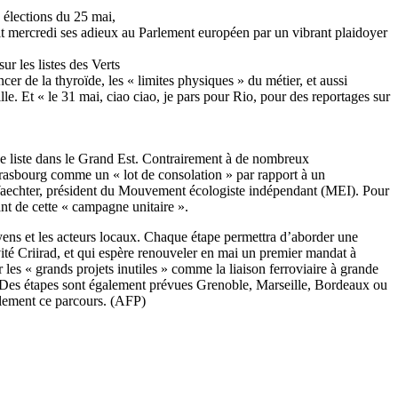
 élections du 25 mai,
fait mercredi ses adieux au Parlement européen par un vibrant plaidoyer
r les listes des Verts
er de la thyroïde, les « limites physiques » du métier, et aussi
le. Et « le 31 mai, ciao ciao, je pars pour Rio, pour des reportages sur
 de liste dans le Grand Est. Contrairement à de nombreux
trasbourg comme un « lot de consolation » par rapport à un
ne Waechter, président du Mouvement écologiste indépendant (MEI). Pour
ant de cette « campagne unitaire ».
yens et les acteurs locaux. Chaque étape permettra d’aborder une
vité Criirad, et qui espère renouveler en mai un premier mandat à
es « grands projets inutiles » comme la liaison ferroviaire à grande
. Des étapes sont également prévues Grenoble, Marseille, Bordeaux ou
galement ce parcours. (AFP)