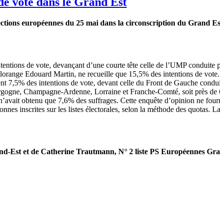
 de vote dans le Grand Est
élections européennes du 25 mai dans la circonscription du Grand Est
ntentions de vote, devançant d’une courte tête celle de l’UMP conduit
 Florange Edouard Martin, ne recueille que 15,5% des intentions de vote
7,5% des intentions de vote, devant celle du Front de Gauche conduit
rgogne, Champagne-Ardenne, Lorraine et Franche-Comté, soit près de 6 
’avait obtenu que 7,6% des suffrages. Cette enquête d’opinion ne fournit
nes inscrites sur les listes électorales, selon la méthode des quotas. La
rand-Est et de Catherine Trautmann, N° 2 liste PS Européennes Gr