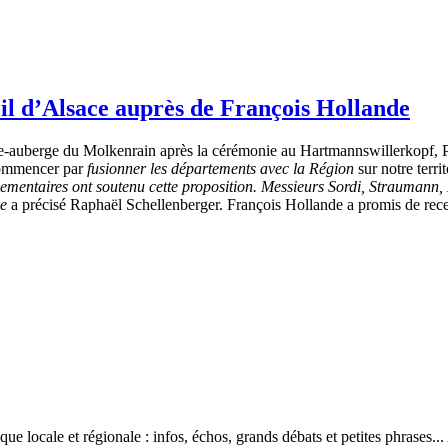
eil d’Alsace auprès de François Hollande
e-auberge du Molkenrain après la cérémonie au Hartmannswillerkopf, Ph
e commencer par
fusionner les départements avec la Région
sur notre terr
ementaires ont soutenu cette proposition. Messieurs Sordi, Straumann, H
ge
a précisé Raphaël Schellenberger. François Hollande a promis de recev
ique locale et régionale : infos, échos, grands débats et petites phrases.