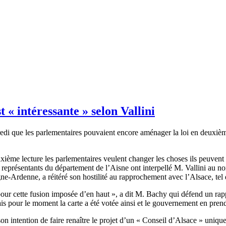
t « intéressante » selon Vallini
dredi que les parlementaires pouvaient encore aménager la loi en deuxième
uxième lecture les parlementaires veulent changer les choses ils peuvent en
 représentants du département de l’Aisne ont interpellé M. Vallini au nom
rdenne, a réitéré son hostilité au rapprochement avec l’Alsace, tel qu
e pour cette fusion imposée d’en haut », a dit M. Bachy qui défend un 
is pour le moment la carte a été votée ainsi et le gouvernement en prend a
n intention de faire renaître le projet d’un « Conseil d’Alsace » uniqu