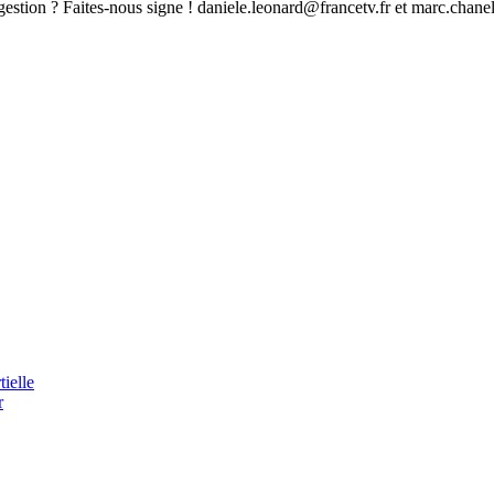
stion ? Faites-nous signe ! daniele.leonard@francetv.fr et marc.chane
ielle
r