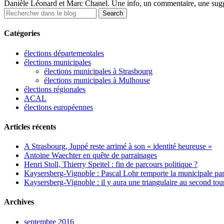
Danièle Léonard et Marc Chanel. Une info, un commentaire, une sugge
Catégories
élections départementales
élections municipales
élections municipales à Strasbourg
élections municipales à Mulhouse
élections régionales
ACAL
élections européennes
Articles récents
A Strasbourg, Juppé reste arrimé à son « identité heureuse »
Antoine Waechter en quête de parrainages
Henri Stoll, Thierry Speitel : fin de parcours politique ?
Kaysersberg-Vignoble : Pascal Lohr remporte la municipale part
Kaysersberg-Vignoble : il y aura une triangulaire au second tou
Archives
septembre 2016