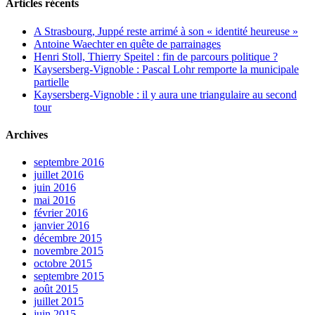
Articles récents
A Strasbourg, Juppé reste arrimé à son « identité heureuse »
Antoine Waechter en quête de parrainages
Henri Stoll, Thierry Speitel : fin de parcours politique ?
Kaysersberg-Vignoble : Pascal Lohr remporte la municipale
partielle
Kaysersberg-Vignoble : il y aura une triangulaire au second
tour
Archives
septembre 2016
juillet 2016
juin 2016
mai 2016
février 2016
janvier 2016
décembre 2015
novembre 2015
octobre 2015
septembre 2015
août 2015
juillet 2015
juin 2015