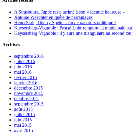
Articles récents
A Strasbourg, Juppé reste arrimé à son « identité heureuse »
Antoine Waechter en quête de parrainages
Henri Stoll, Thierry Speitel : fin de parcours politique ?
Kaysersberg-Vignoble : Pascal Lohr remporte la municipale part
Kaysersberg-Vignoble : il y aura une triangulaire au second tou
Archives
septembre 2016
juillet 2016
juin 2016
mai 2016
février 2016
janvier 2016
décembre 2015
novembre 2015
octobre 2015
septembre 2015
août 2015
juillet 2015
juin 2015
mai 2015
avril 2015