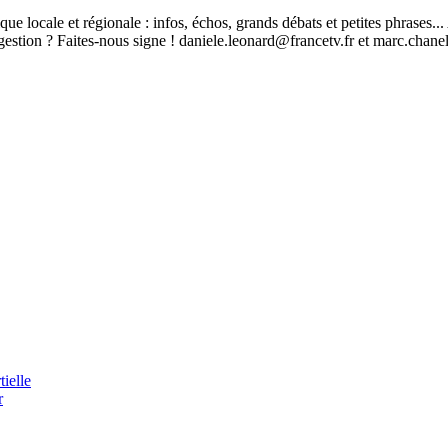
ique locale et régionale : infos, échos, grands débats et petites phrases.
stion ? Faites-nous signe ! daniele.leonard@francetv.fr et marc.chane
ielle
r