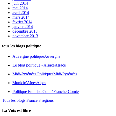
juin 2014
mai 2014
avril 2014
mars 2014
février 2014
janvier 2014
décembre 2013
novembre 2013
tous les blogs politique
Auvergne politique
Auvergne
Le blog politique - Alsace
Alsace
Midi-Pyrénées Politiques
Midi-Pyrénées
Municip'Alpes
Alpes
Politique Franche-Comté
Franche-Comté
Tous les blogs France 3 régions
La Voix est libre