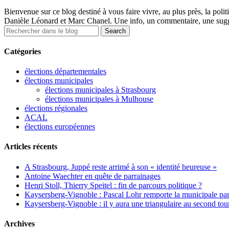
Bienvenue sur ce blog destiné à vous faire vivre, au plus près, la polit
Danièle Léonard et Marc Chanel. Une info, un commentaire, une sugge
Catégories
élections départementales
élections municipales
élections municipales à Strasbourg
élections municipales à Mulhouse
élections régionales
ACAL
élections européennes
Articles récents
A Strasbourg, Juppé reste arrimé à son « identité heureuse »
Antoine Waechter en quête de parrainages
Henri Stoll, Thierry Speitel : fin de parcours politique ?
Kaysersberg-Vignoble : Pascal Lohr remporte la municipale part
Kaysersberg-Vignoble : il y aura une triangulaire au second tou
Archives