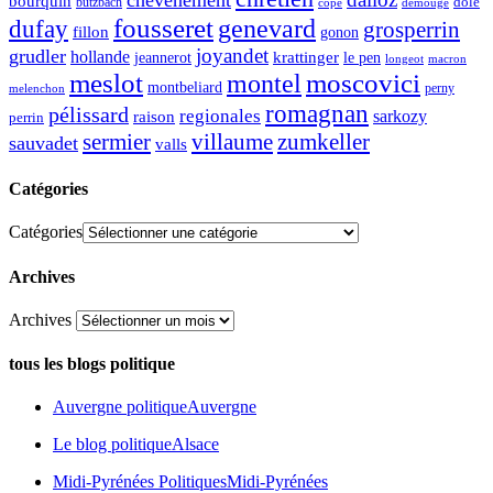
bourquin
dole
butzbach
demouge
copé
fousseret
genevard
dufay
grosperrin
fillon
gonon
joyandet
grudler
hollande
krattinger
jeannerot
le pen
longeot
macron
meslot
moscovici
montel
montbeliard
perny
melenchon
romagnan
pélissard
regionales
raison
sarkozy
perrin
sermier
zumkeller
villaume
sauvadet
valls
Catégories
Catégories
Archives
Archives
tous les blogs politique
Auvergne politique
Auvergne
Le blog politique
Alsace
Midi-Pyrénées Politiques
Midi-Pyrénées