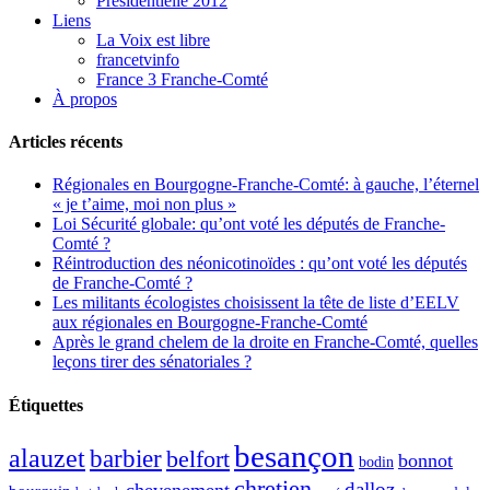
Présidentielle 2012
Liens
La Voix est libre
francetvinfo
France 3 Franche-Comté
À propos
Articles récents
Régionales en Bourgogne-Franche-Comté: à gauche, l’éternel
« je t’aime, moi non plus »
Loi Sécurité globale: qu’ont voté les députés de Franche-
Comté ?
Réintroduction des néonicotinoïdes : qu’ont voté les députés
de Franche-Comté ?
Les militants écologistes choisissent la tête de liste d’EELV
aux régionales en Bourgogne-Franche-Comté
Après le grand chelem de la droite en Franche-Comté, quelles
leçons tirer des sénatoriales ?
Étiquettes
besançon
alauzet
barbier
belfort
bonnot
bodin
chretien
dalloz
chevenement