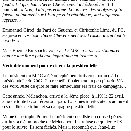
faudrait-il que Jean-Pierre Chevénement ait échoué ! »
Et il
poursuit :
« Non, il n’a pas échoué. La preuve : les analyses qu’il
faisait, notamment sur l’Europe et la république, sont largement
reprises. »
Emmanuel Girod, du Parti de Gauche, et Christophe Lime, du PC,
acquiescent : «
Jean-Pierre Chevénement avait raison avant tout le
monde.
»
Mais Etienne Butzbach avoue :
« Le MRC n’a pas su s’imposer
comme une force politique importante en France. »
Véritable moment pour exister : la présidentielle
Le président du MDC a été un éphémère troisième homme à la
présidentielle de 2002. Il a recueilli finalement un peu plus de 5%
des voix. Juste de quoi se faire rembourser ses frais de campagne…
Cette année, Mélenchon, arrivé à la 4ème place, à 11% le 22 avril,
aura de toute façon réussi son pari. Tous mes interlocuteurs admirent
ses qualités de tribun et sa campagne présidentielle.
Même Christophe Perny. Le président socialiste du conseil général
du Jura a été un proche de Mélenchon. Il a refusé de quitter le PS
pour le suivre. Ils sont fâchés. Mais il reconnaît que Jean-Luc