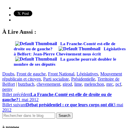
À Lire Aussi :
La Franche-Comté est-elle de
droite ou de gauche?
Législatives
à Belfort: Jean-Pierre Chevènement nous écrit
La gauche pourrait doubler le
nombre de ses députés
Doubs
,
Front de gauche
,
Front National
,
Législatives
,
Mouvement
républicain et citoyen
,
Parti socialiste
,
Présidentielle
,
Territoire de
Belfort
|
butzbach
,
chevenement
,
girod
,
lime
,
melenchon
,
mrc
,
pcf
,
perny
Billet précédent
La Franche-Comté est-elle de droite ou de
gauche?
1 mai 2012
Billet suivant
Débat présidentiel : ce que leurs corps ont dit
3 mai
2012
à propos