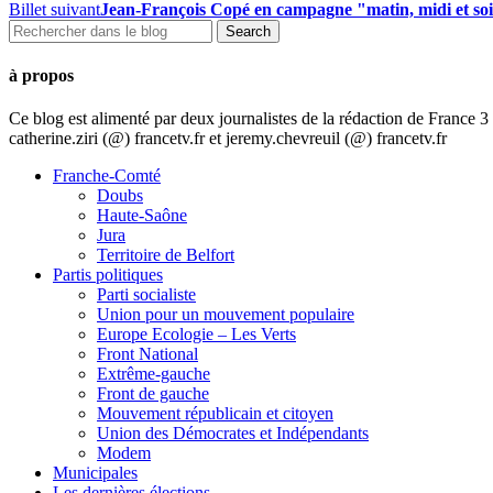
Billet suivant
Jean-François Copé en campagne "matin, midi et so
à propos
Ce blog est alimenté par deux journalistes de la rédaction de France
catherine.ziri (@) francetv.fr et jeremy.chevreuil (@) francetv.fr
Franche-Comté
Doubs
Haute-Saône
Jura
Territoire de Belfort
Partis politiques
Parti socialiste
Union pour un mouvement populaire
Europe Ecologie – Les Verts
Front National
Extrême-gauche
Front de gauche
Mouvement républicain et citoyen
Union des Démocrates et Indépendants
Modem
Municipales
Les dernières élections