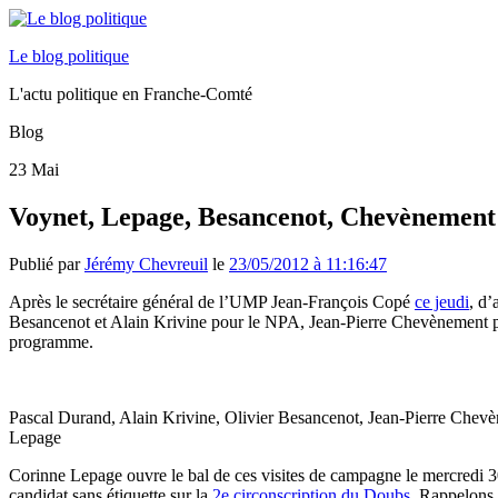
Le blog politique
L'actu politique en Franche-Comté
Blog
23
Mai
Voynet, Lepage, Besancenot, Chevènement 
Publié par
Jérémy Chevreuil
le
23/05/2012 à 11:16:47
Après le secrétaire général de l’UMP Jean-François Copé
ce jeudi
, d’
Besancenot et Alain Krivine pour le NPA, Jean-Pierre Chevènement 
programme.
Pascal Durand, Alain Krivine, Olivier Besancenot, Jean-Pierre Chev
Lepage
Corinne Lepage ouvre le bal de ces visites de campagne le mercredi 3
candidat sans étiquette sur la
2e circonscription du Doubs
. Rappelons 