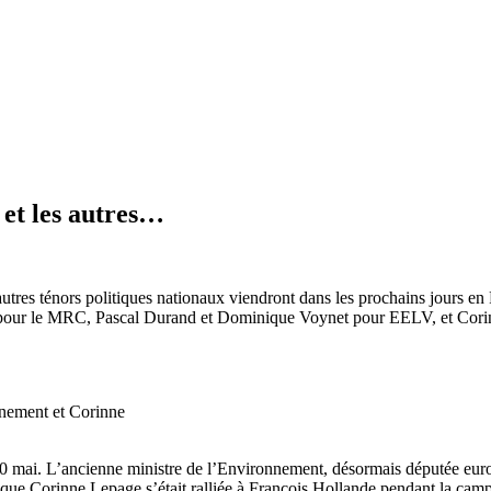
et les autres…
autres ténors politiques nationaux viendront dans les prochains jours en
pour le MRC, Pascal Durand et Dominique Voynet pour EELV, et Corinn
ènement et Corinne
0 mai. L’ancienne ministre de l’Environnement, désormais députée euro
que Corinne Lepage s’était ralliée à François Hollande pendant la camp