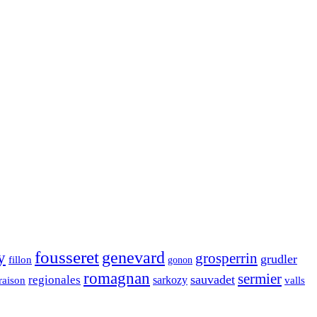
fousseret
genevard
y
grosperrin
grudler
fillon
gonon
romagnan
sermier
sauvadet
regionales
raison
sarkozy
valls