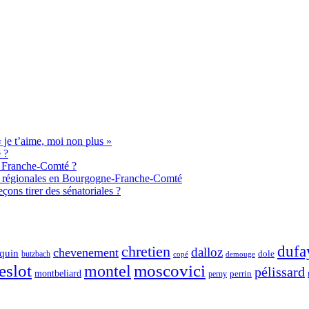
je t’aime, moi non plus »
 ?
de Franche-Comté ?
aux régionales en Bourgogne-Franche-Comté
ons tirer des sénatoriales ?
chretien
dufa
dalloz
chevenement
quin
dole
butzbach
demouge
copé
eslot
moscovici
montel
pélissard
montbeliard
perny
perrin