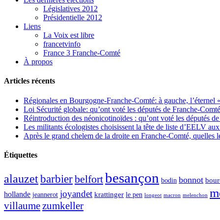
Législatives 2012
Présidentielle 2012
Liens
La Voix est libre
francetvinfo
France 3 Franche-Comté
À propos
Articles récents
Régionales en Bourgogne-Franche-Comté: à gauche, l’éternel « 
Loi Sécurité globale: qu’ont voté les députés de Franche-Comté
Réintroduction des néonicotinoïdes : qu’ont voté les députés 
Les militants écologistes choisissent la tête de liste d’EELV 
Après le grand chelem de la droite en Franche-Comté, quelles leç
Étiquettes
besançon
alauzet
barbier
belfort
bonnot
bour
bodin
m
joyandet
hollande
krattinger
jeannerot
le pen
longeot
macron
melenchon
zumkeller
villaume