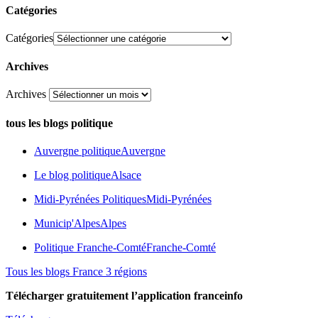
Catégories
Catégories
Archives
Archives
tous les blogs politique
Auvergne politique
Auvergne
Le blog politique
Alsace
Midi-Pyrénées Politiques
Midi-Pyrénées
Municip'Alpes
Alpes
Politique Franche-Comté
Franche-Comté
Tous les blogs France 3 régions
Télécharger gratuitement l’application franceinfo