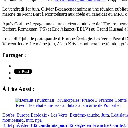
Le vendredi 1er juin, Olivier Besancenot animera une réunion publiqu
marché de Mont Bart à Montbéliard aux côtés du candidat du MRC d
Après Corinne Lepage, une autre ancienne ministre de l’Environnemen
Barbara Romagnan (PS) et Eric Alauzet (EELV) au Grand Kursaal à Be
Le jeudi 7 juin, le porte-parole d’Europe Écologie-Les Verts, Pascal D
Vincent Jeudy. Le même jour, Alain Krivine animera une réunion pub
Partager :
À Lire Aussi :
Municipales: France 3 Franche-Comté l
Revoir le débat entre les candidats à la mairie de Pontarlier
Doubs
,
Europe Ecologie - Les Verts
,
Extrême-gauche
,
Jura
,
Législati
montbeliard
,
mrc
,
npa
Billet précédent
132 candidats pour 12 sièges en Franche-Comté
23