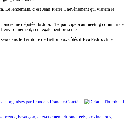
a. Le lendemain, c’est Jean-Pierre Chevènement qui visitera le
t, ancienne députée du Jura. Elle participera au meeting commun de
l’environnement, sera également présente.
sera dans le Territoire de Belfort aux côtés d’Eva Pedrocchi et
ébats organisés par France 3 Franche-Comté
sancenot
,
besançon
,
chevenement
,
durand
,
eelv
,
krivine
,
lons
,