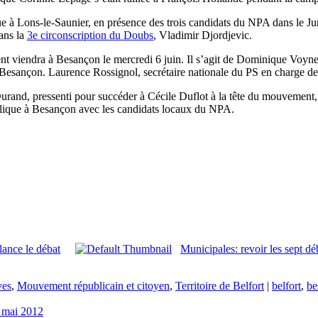
e à Lons-le-Saunier, en présence des trois candidats du NPA dans le Jur
ans la
3e circonscription du Doubs
, Vladimir Djordjevic.
t viendra à Besançon le mercredi 6 juin. Il s’agit de Dominique Voyne
sançon. Laurence Rossignol, secrétaire nationale du PS en charge de 
urand, pressenti pour succéder à Cécile Duflot à la tête du mouvement, 
lique à Besançon avec les candidats locaux du NPA.
ance le débat
Municipales: revoir les sept d
ves
,
Mouvement républicain et citoyen
,
Territoire de Belfort
|
belfort
,
be
 mai 2012