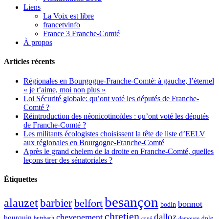
Liens
La Voix est libre
francetvinfo
France 3 Franche-Comté
À propos
Articles récents
Régionales en Bourgogne-Franche-Comté: à gauche, l’éternel
« je t’aime, moi non plus »
Loi Sécurité globale: qu’ont voté les députés de Franche-
Comté ?
Réintroduction des néonicotinoïdes : qu’ont voté les députés
de Franche-Comté ?
Les militants écologistes choisissent la tête de liste d’EELV
aux régionales en Bourgogne-Franche-Comté
Après le grand chelem de la droite en Franche-Comté, quelles
leçons tirer des sénatoriales ?
Étiquettes
besançon
alauzet
barbier
belfort
bonnot
bodin
chretien
dalloz
chevenement
bourquin
dole
butzbach
demouge
copé