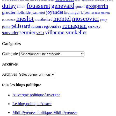
fousseret
genevard
dufay
grosperrin
fillon
gonon
joyandet
grudler
hollande
krattinger
jeannerot
le pen
longeot
macron
meslot
moscovici
montel
montbeliard
perny
melenchon
romagnan
pélissard
regionales
raison
sarkozy
perrin
sermier
zumkeller
villaume
sauvadet
valls
Catégories
Catégories
Archives
Archives
tous les blogs politique
Auvergne politique
Auvergne
Le blog politique
Alsace
Midi-Pyrénées Politiques
Midi-Pyrénées