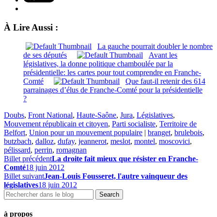
À Lire Aussi :
La gauche pourrait doubler le nombre
de ses députés
Avant les
législatives, la donne politique chamboulée par la
présidentielle: les cartes pour tout comprendre en Franche-
Comté
Que faut-il retenir des 614
parrainages d’élus de Franche-Comté pour la présidentielle
?
Doubs
,
Front National
,
Haute-Saône
,
Jura
,
Législatives
,
Mouvement républicain et citoyen
,
Parti socialiste
,
Territoire de
Belfort
,
Union pour un mouvement populaire
|
branget
,
brulebois
,
butzbach
,
dalloz
,
dufay
,
jeannerot
,
meslot
,
montel
,
moscovici
,
pélissard
,
perrin
,
romagnan
Billet précédent
La droite fait mieux que résister en Franche-
Comté
18 juin 2012
Billet suivant
Jean-Louis Fousseret, l'autre vainqueur des
législatives
18 juin 2012
à propos